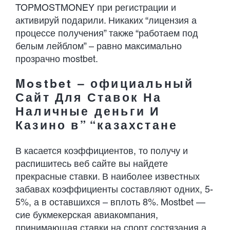
TOPMOSTMONEY при регистрации и
активируй подарили. Никаких “лицензия а
процессе получения” также “работаем под
белым лейблом” – равно максимально
прозрачно
mostbet
.
Mostbet – официальный
Сайт Для Ставок На
Наличные деньги И
Казино в” “казахстане
В касается коэффициентов, то получу и
распишитесь веб сайте вы найдете
прекрасные ставки. В наиболее известных
забавах коэффициенты составляют одних, 5-
5%, а в оставшихся – вплоть 8%. Mostbet —
сие букмекерская авиакомпания,
принимающая ставки на спорт состязания а