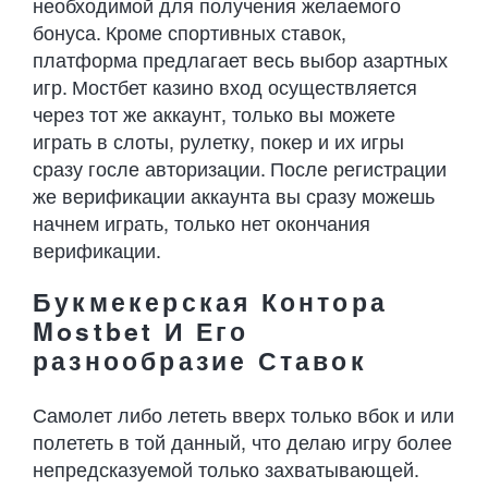
необходимой для получения желаемого
бонуса. Кроме спортивных ставок,
платформа предлагает весь выбор азартных
игр. Мостбет казино вход осуществляется
через тот же аккаунт, только вы можете
играть в слоты, рулетку, покер и их игры
сразу госле авторизации. После регистрации
же верификации аккаунта вы сразу можешь
начнем играть, только нет окончания
верификации.
Букмекерская Контора
Mostbet И Его
разнообразие Ставок
Самолет либо лететь вверх только вбок и или
полететь в той данный, что делаю игру более
непредсказуемой только захватывающей.