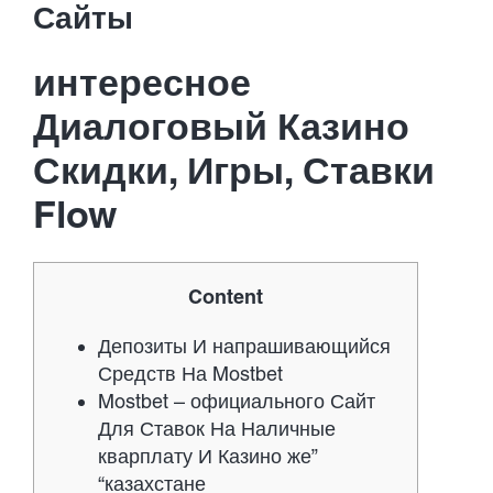
Developments
Сайты
интересное
Contact Us
Диалоговый Казино
Скидки, Игры, Ставки
Flow
Content
Депозиты И напрашивающийся
Средств На Mostbet
Mostbet – официального Сайт
Для Ставок На Наличные
кварплату И Казино же”
“казахстане