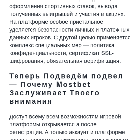
оформления спортивных ставок, вывода
полученных выигрышей и участия в акциях.
На платформе особое пристальное
уделяется безопасности личных и платежных
данных игроков. С другой целью применяется
комплекс специальных мер — политика
конфиденциальности, сертификат SSL-
шифрования, обязательная верификация.
Теперь Подведём подвел
— Почему Mostbet
Заслуживает Твоего
внимания
Доступ всему всем возможностям игровой
платформы открывается а после
регистрации. А только аккаунт и платформе
создан, появится возможность игры и деньги,