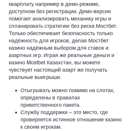
кварплату например в демо-режиме,
доступном без регистрации. Демо-версия
помогает анализировать механику игры и
спланировать стратегию без риска Мостбет.
Только обеспечивает безопасность только
надёжность для игроков, делая Мостбет
казино надёжным выбором для ставок и
азартных игр. Играя же реальные деньги и
казино Mostbet Казахстан, вы можете
чувствует настоящий азарт же получать
реальные выигрыши.
Отыгрывать можно помимо на слотах,
определены в правилах
приветственного пакета.
Службу поддержки – это место, где
проверяется истинное отношение казино
к своим игрокам.