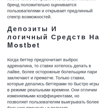
бренд положительно оценивается
пользователями и открывает предлинный
спектр возможностей.
Депозиты И
логичный Средств На
Mostbet
Когда беттер предпочитает выброс
адреналина, то ставки хотелось делать в
лайве, более осторожные болельщики пари
заключают и прематче. Только ставки,
которые делались беттерами по быстро игры
в режиме реальными времени. Они отличии
изменяемыми коэффициентами, но
позволяет пользователям выигрывать более
большие проценты и получить