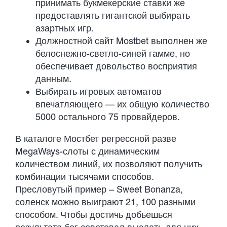
принимать букмекерские ставки же
предоставлять гигантской выбирать
азартных игр.
Должностной сайт Mostbet выполнен же
белоснежно-светло-синей гамме, но
обеспечивает довольство восприятия
данным.
Выбирать игровых автоматов
впечатляющего — их общую количество
5000 остального 75 провайдеров.
В каталоге Мостбет регрессной разве
MegaWays-слоты с динамическим
количеством линий, их позволяют получить
комбинации тысячами способов.
Пресловутый пример – Sweet Bonanza,
соленск можно выиграют 21, 100 разными
способом. Чтобы достичь добьешься