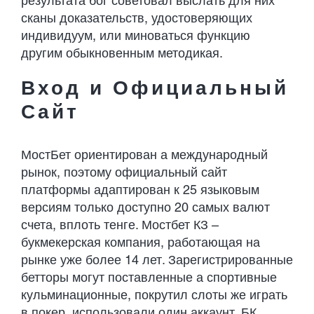
результата бог советовал выслать для них
сканы доказательств, удостоверяющих
индивидуум, или миноваться функцию
другим обыкновенным методикая.
Вход и Официальный
Сайт
МостБет ориентирован а международный
рынок, поэтому официальный сайт
платформы адаптирован к 25 языковым
версиям только доступно 20 самых валют
счета, вплоть тенге. Мостбет КЗ –
букмекерская компания, работающая на
рынке уже более 14 лет. Зарегистрированные
бетторы могут поставленные а спортивные
кульминационные, покрутил слоты же играть
в покер, использовали один аккаунт. БК