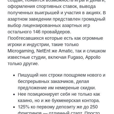
оформления спортивных ставок, вывода
полученных выигрышей и участия в акциях. В
азартном заведении представлен громадный
выбор лицензированных азартных игр
остального 146 провайдеров.
Пообтесавшихся которые есть как огромные
игроки и индустрии, такие только
Microgaming, NetEnt же Amatic, так и слишком
известные студии, включая Fugaso, Appollo
только другие.
Пишущий них строки поощряем нового и
беспрерывных заказчиков, делая
предложение им немереные скидки.
Нее позиционирует себя не только как
казино, но и же букмекерская контора.
125% ко первому депозиту же до 250
фриспинов — отличный старт. Просто