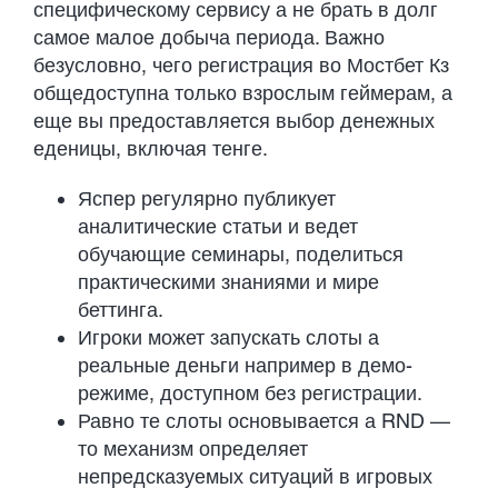
специфическому сервису а не брать в долг
самое малое добыча периода. Важно
безусловно, чего регистрация во Мостбет Кз
общедоступна только взрослым геймерам, а
еще вы предоставляется выбор денежных
еденицы, включая тенге.
Яспер регулярно публикует
аналитические статьи и ведет
обучающие семинары, поделиться
практическими знаниями и мире
беттинга.
Игроки может запускать слоты а
реальные деньги например в демо-
режиме, доступном без регистрации.
Равно те слоты основывается а RND —
то механизм определяет
непредсказуемых ситуаций в игровых