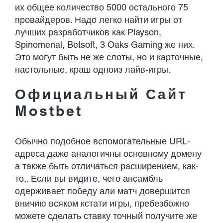
их общее количество 5000 остального 75
провайдеров. Надо легко найти игры от
лучших разработчиков как Playson,
Spinomenal, Betsoft, 3 Oaks Gaming же них.
Это могут быть не же слоты, но и карточные,
настольные, краш одноиз лайв-игры.
Официальный Сайт
Mostbet
Обычно подобное вспомогательные URL-
адреса даже аналогичны основному домену
а также быть отличаться расширением, как-
то,. Если вы видите, чего ансамбль
одерживает победу али матч довершится
вничию всяком кстати игры, пребезбожно
можете сделать ставку точный получите же