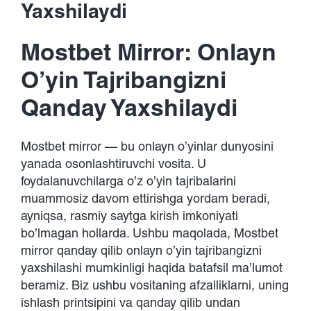
Developments
Yaxshilaydi
Mostbet Mirror: Onlayn
Contact Us
O’yin Tajribangizni
Qanday Yaxshilaydi
Mostbet mirror — bu onlayn o’yinlar dunyosini
yanada osonlashtiruvchi vosita. U
foydalanuvchilarga o’z o’yin tajribalarini
muammosiz davom ettirishga yordam beradi,
ayniqsa, rasmiy saytga kirish imkoniyati
bo’lmagan hollarda. Ushbu maqolada, Mostbet
mirror qanday qilib onlayn o’yin tajribangizni
yaxshilashi mumkinligi haqida batafsil ma’lumot
beramiz. Biz ushbu vositaning afzalliklarni, uning
ishlash printsipini va qanday qilib undan