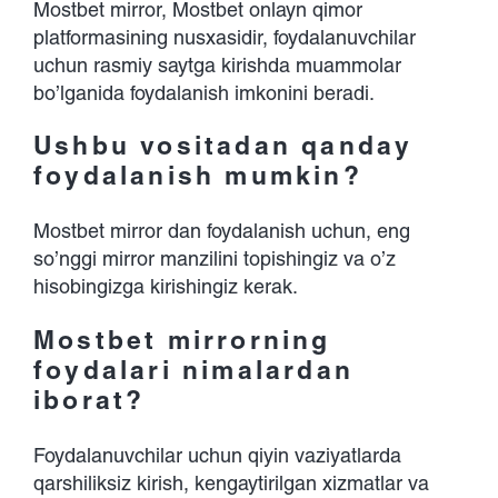
Mostbet mirror, Mostbet onlayn qimor
platformasining nusxasidir, foydalanuvchilar
uchun rasmiy saytga kirishda muammolar
bo’lganida foydalanish imkonini beradi.
Ushbu vositadan qanday
foydalanish mumkin?
Mostbet mirror dan foydalanish uchun, eng
so’nggi mirror manzilini topishingiz va o’z
hisobingizga kirishingiz kerak.
Mostbet mirrorning
foydalari nimalardan
iborat?
Foydalanuvchilar uchun qiyin vaziyatlarda
qarshiliksiz kirish, kengaytirilgan xizmatlar va