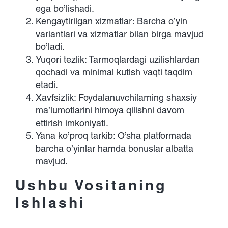
ega bo’lishadi.
Kengaytirilgan xizmatlar: Barcha o’yin
variantlari va xizmatlar bilan birga mavjud
bo’ladi.
Yuqori tezlik: Tarmoqlardagi uzilishlardan
qochadi va minimal kutish vaqti taqdim
etadi.
Xavfsizlik: Foydalanuvchilarning shaxsiy
ma’lumotlarini himoya qilishni davom
ettirish imkoniyati.
Yana ko’proq tarkib: O’sha platformada
barcha o’yinlar hamda bonuslar albatta
mavjud.
Ushbu Vositaning
Ishlashi