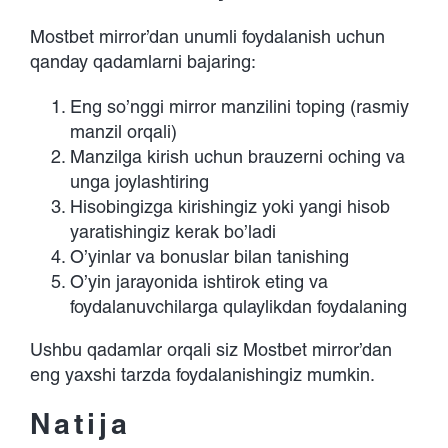
Mostbet mirror’dan unumli foydalanish uchun
qanday qadamlarni bajaring:
Eng so’nggi mirror manzilini toping (rasmiy
manzil orqali)
Manzilga kirish uchun brauzerni oching va
unga joylashtiring
Hisobingizga kirishingiz yoki yangi hisob
yaratishingiz kerak bo’ladi
O’yinlar va bonuslar bilan tanishing
O’yin jarayonida ishtirok eting va
foydalanuvchilarga qulaylikdan foydalaning
Ushbu qadamlar orqali siz Mostbet mirror’dan
eng yaxshi tarzda foydalanishingiz mumkin.
Natija