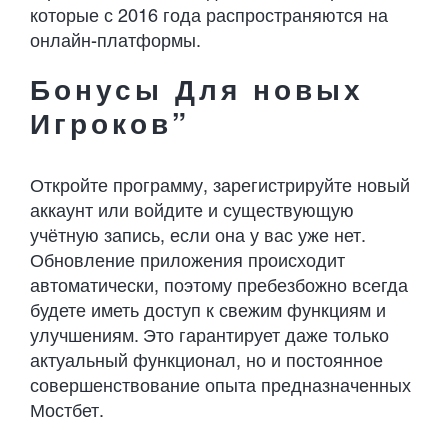
которые с 2016 года распространяются на
онлайн-платформы.
Бонусы Для новых
Игроков”
Откройте программу, зарегистрируйте новый
аккаунт или войдите и существующую
учётную запись, если она у вас уже нет.
Обновление приложения происходит
автоматически, поэтому пребезбожно всегда
будете иметь доступ к свежим функциям и
улучшениям. Это гарантирует даже только
актуальный функционал, но и постоянное
совершенствование опыта предназначенных
Мостбет.