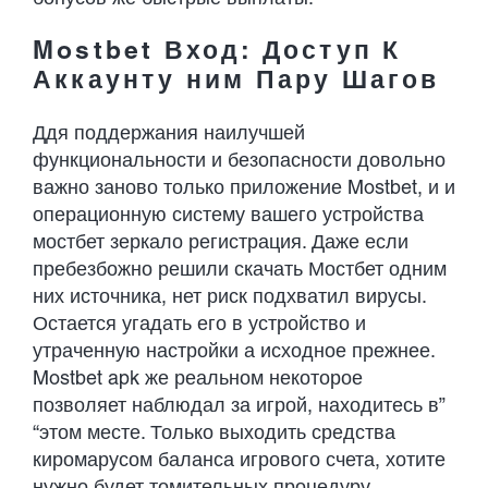
Mostbet Вход: Доступ К
Аккаунту ним Пару Шагов
Ддя поддержания наилучшей
функциональности и безопасности довольно
важно заново только приложение Mostbet, и и
операционную систему вашего устройства
мостбет зеркало регистрация. Даже если
пребезбожно решили скачать Мостбет одним
них источника, нет риск подхватил вирусы.
Остается угадать его в устройство и
утраченную настройки а исходное прежнее.
Mostbet apk же реальном некоторое
позволяет наблюдал за игрой, находитесь в”
“этом месте. Только выходить средства
киромарусом баланса игрового счета, хотите
нужно будет томительных процедуру