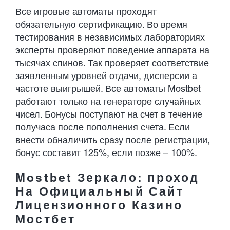
Все игровые автоматы проходят
обязательную сертификацию. Во время
тестирования в независимых лабораториях
эксперты проверяют поведение аппарата на
тысячах спинов. Так проверяет соответствие
заявленным уровней отдачи, дисперсии а
частоте выигрышей. Все автоматы Mostbet
работают только на генераторе случайных
чисел. Бонусы поступают на счет в течение
получаса после пополнения счета. Если
внести обналичить сразу после регистрации,
бонус составит 125%, если позже – 100%.
Mostbet Зеркало: проход
На Официальный Сайт
Лицензионного Казино
Мостбет