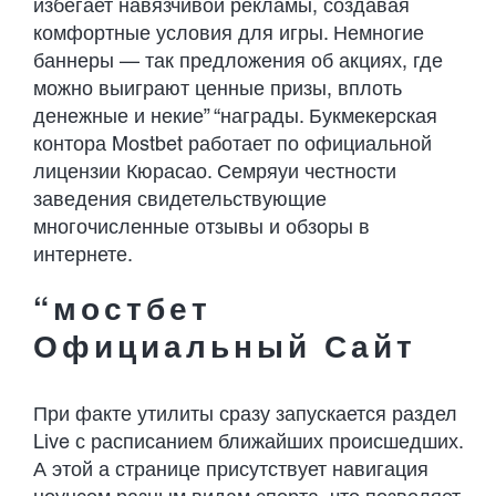
избегает навязчивой рекламы, создавая
комфортные условия для игры. Немногие
баннеры — так предложения об акциях, где
можно выиграют ценные призы, вплоть
денежные и некие” “награды. Букмекерская
контора Mostbet работает по официальной
лицензии Кюрасао. Семряуи честности
заведения свидетельствующие
многочисленные отзывы и обзоры в
интернете.
“мостбет
Официальный Сайт
При факте утилиты сразу запускается раздел
Live с расписанием ближайших происшедших.
А этой а странице присутствует навигация