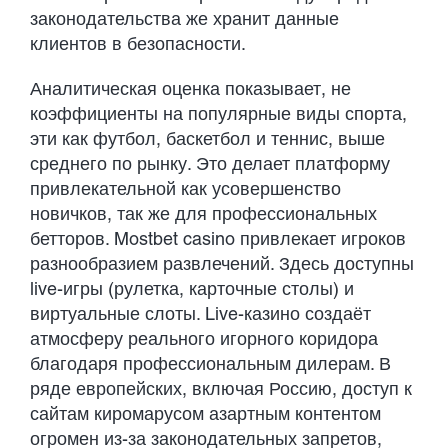
законодательства же хранит данные
клиентов в безопасности.
Аналитическая оценка показывает, не
коэффициенты на популярные виды спорта,
эти как футбол, баскетбол и теннис, выше
среднего по рынку. Это делает платформу
привлекательной как усовершенство
новичков, так же для профессиональных
бетторов. Mostbet casino привлекает игроков
разнообразием развлечений. Здесь доступны
live-игры (рулетка, карточные столы) и
виртуальные слоты. Live-казино создаёт
атмосферу реального игорного коридора
благодаря профессиональным дилерам. В
ряде европейских, включая Россию, доступ к
сайтам киромарусом азартным контентом
огромен из-за законодательных запретов,