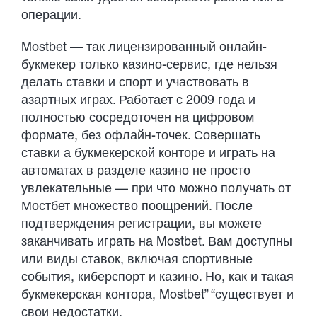
операции.
Mostbet — так лицензированный онлайн-
букмекер только казино-сервис, где нельзя
делать ставки и спорт и участвовать в
азартных играх. Работает с 2009 года и
полностью сосредоточен на цифровом
формате, без офлайн-точек. Совершать
ставки а букмекерской конторе и играть на
автоматах в разделе казино не просто
увлекательные — при что можно получать от
Мостбет множество поощрений. После
подтверждения регистрации, вы можете
заканчивать играть на Mostbet. Вам доступны
или виды ставок, включая спортивные
события, киберспорт и казино. Но, как и такая
букмекерская контора, Mostbet” “существует и
свои недостатки.