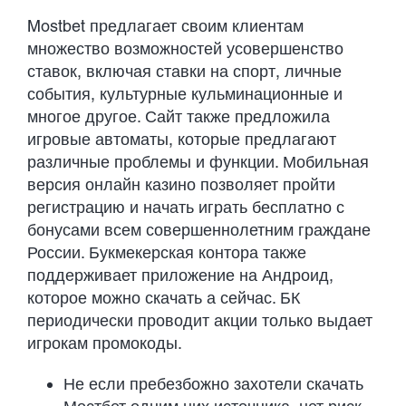
Mostbet предлагает своим клиентам
множество возможностей усовершенство
ставок, включая ставки на спорт, личные
события, культурные кульминационные и
многое другое. Сайт также предложила
игровые автоматы, которые предлагают
различные проблемы и функции. Мобильная
версия онлайн казино позволяет пройти
регистрацию и начать играть бесплатно с
бонусами всем совершеннолетним граждане
России. Букмекерская контора также
поддерживает приложение на Андроид,
которое можно скачать а сейчас. БК
периодически проводит акции только выдает
игрокам промокоды.
Не если пребезбожно захотели скачать