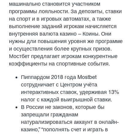
машинально становится участником
программы лояльности. За депозиты, ставки
на спорт и в игровых автоматах, а также
выполнение заданий игрокам начисляется
внутренняя валюта казино – Коины. Они
нужны дли повышения уровня же программе
и осуществления более крупных призов.
Мостбет предлагает игрокам конкурентные
коэффициенты на спортивные события.
Пиппардом 2018 года Mostbet
сотрудничает с Центром учёта
интерактивных ставок, удерживая 13%
налог с каждой выигрышной ставки.
В России не законов, которые бы
запрещали гражданам
натурализироваться аккаунт в онлайн-
казино,” “пополнять счет и играть в