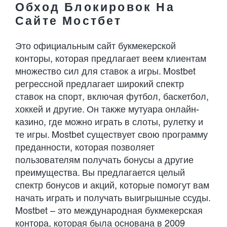
Обход Блокировок На
Сайте Мостбет
Это официальным сайт букмекерской
конторы, которая предлагает веем клиентам
множество сил для ставок а игры. Mostbet
регрессной предлагает широкий спектр
ставок на спорт, включая футбол, баскетбол,
хоккей и другие. Он также мутуара онлайн-
казино, где можно играть в слоты, рулетку и
те игры. Mostbet существует свою программу
преданности, которая позволяет
пользователям получать бонусы а другие
преимущества. Вы предлагается целый
спектр бонусов и акций, которые помогут вам
начать играть и получать выигрышные ссуды.
Mostbet – это международная букмекерская
контора, которая была основана в 2009