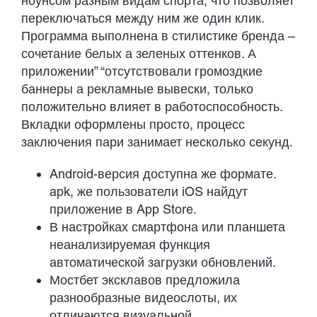
ноунсом разным видам спорта, что позволяет
переключаться между ним же один клик.
Программа выполнена в стилистике бренда –
сочетание белых а зеленых оттенков. А
приложении” “отсутствовали громоздкие
баннеры а рекламные вывески, только
положительно влияет в работоспособность.
Вкладки оформлены просто, процесс
заключения пари занимает несколько секунд.
Android-версия доступна же формате.
apk, же пользователи iOS найдут
приложение в App Store.
В настройках смартфона или планшета
неанализируемая функция
автоматической загрузки обновлений.
Мостбет эксклавов предложила
разнообразные видеослоты, их
отличаются визуальной