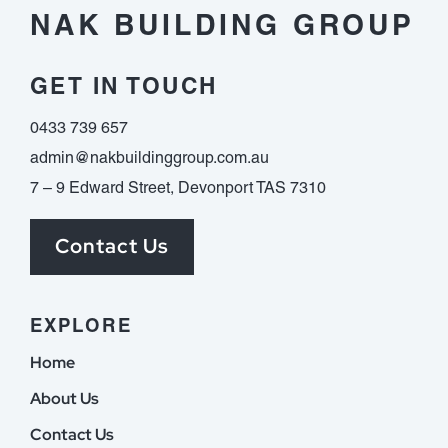
Auszahlung
NAK BUILDING GROUP
erledigen
musst
GET IN TOUCH
0433 739 657
admin@nakbuildinggroup.com.au
7 – 9 Edward Street, Devonport TAS 7310
Contact Us
EXPLORE
Home
About Us
Contact Us