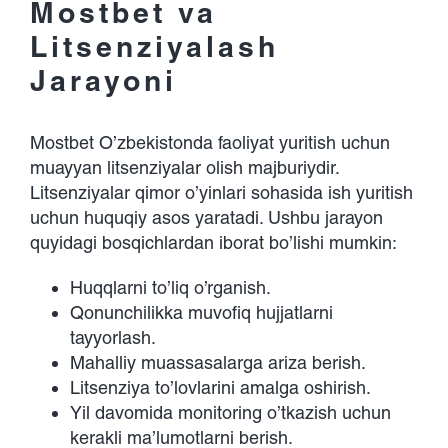
Mostbet va
Litsenziyalash
Jarayoni
Mostbet O’zbekistonda faoliyat yuritish uchun
muayyan litsenziyalar olish majburiydir.
Litsenziyalar qimor o’yinlari sohasida ish yuritish
uchun huquqiy asos yaratadi. Ushbu jarayon
quyidagi bosqichlardan iborat bo’lishi mumkin:
Huqqlarni to’liq o’rganish.
Qonunchilikka muvofiq hujjatlarni
tayyorlash.
Mahalliy muassasalarga ariza berish.
Litsenziya to’lovlarini amalga oshirish.
Yil davomida monitoring o’tkazish uchun
kerakli ma’lumotlarni berish.