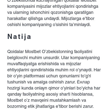
O’zbekistonda kuchaytirilgan qoidalar Mostbet
kompaniyasini mijozlar ehtiyojlarini qondirishga
va ularning ishonchini qozonishga qaratilgan
harakatlar qilishga undaydi. Mijozlarga e’tibor
oshishi kompaniyaning o’sishini ta’minlaydi.
Natija
Qoidalar Mostbet O’zbekistonning faoliyatini
belgilovchi muhim unsurdir. Ular kompaniyaning
muvaffaqiyatga erishishida va mijozlar
ehtiyojlarini qondirishida muhim rol o’ynaydi. Har
bir o’yin platformasi uchun qonunlarni to’g’ri
tushunish va amalga oshirish zarur. Ёнлар
hozirgi kunda onlayn qimor o’yinlari bo’yicha har
qanday faoliyatning asosiy sharti hisoblansa,
Mostbet o’z mavqeini mustahkamlash va
bozorning etik jihatlariga e’tibor berishi zarur.