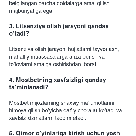
belgilangan barcha qoidalarga amal qilish
majburiyatiga ega.
3. Litsenziya olish jarayoni qanday
o’tadi?
Litsenziya olish jarayoni hujjatlarni tayyorlash,
mahalliy muassasalarga ariza berish va
to’lovlarni amalga oshirishdan iborat.
4. Mostbetning xavfsizligi qanday
ta’minlanadi?
Mostbet mijozlarning shaxsiy ma’lumotlarini
himoya qilish bo’yicha qat’iy choralar ko’radi va
xavfsiz xizmatlarni taqdim etadi.
5. Qimor o’yinlariga kirish uchun yosh