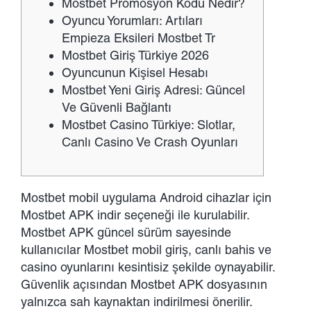
Mostbet Promosyon Kodu Nedir?
Oyuncu Yorumları: Artıları
Empieza Eksileri Mostbet Tr
Mostbet Giriş Türkiye 2026
Oyuncunun Kişisel Hesabı
Mostbet Yeni Giriş Adresi: Güncel
Ve Güvenli Bağlantı
Mostbet Casino Türkiye: Slotlar,
Canlı Casino Ve Crash Oyunları
Mostbet mobil uygulama Android cihazlar için
Mostbet APK indir seçeneği ile kurulabilir.
Mostbet APK güncel sürüm sayesinde
kullanıcılar Mostbet mobil giriş, canlı bahis ve
casino oyunlarını kesintisiz şekilde oynayabilir.
Güvenlik açısından Mostbet APK dosyasının
yalnızca sah kaynaktan indirilmesi önerilir.