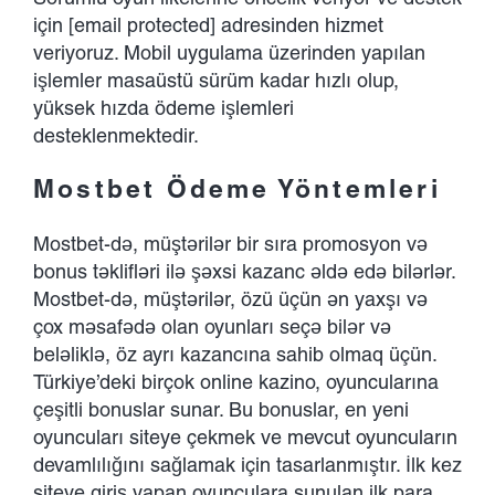
için [email protected] adresinden hizmet
veriyoruz. Mobil uygulama üzerinden yapılan
işlemler masaüstü sürüm kadar hızlı olup,
yüksek hızda ödeme işlemleri
desteklenmektedir.
Mostbet Ödeme Yöntemleri
Mostbet-də, müştərilər bir sıra promosyon və
bonus təklifləri ilə şəxsi kazanc əldə edə bilərlər.
Mostbet-də, müştərilər, özü üçün ən yaxşı və
çox məsafədə olan oyunları seçə bilər və
beləliklə, öz ayrı kazancına sahib olmaq üçün.
Türkiye’deki birçok online kazino, oyuncularına
çeşitli bonuslar sunar. Bu bonuslar, en yeni
oyuncuları siteye çekmek ve mevcut oyuncuların
devamlılığını sağlamak için tasarlanmıştır. İlk kez
siteye giriş yapan oyunculara sunulan ilk para