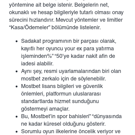
yöntemine ait belge istenir. Belgelerin net,
okunaklı ve hesap bilgileriyle tutarlı olması onay
sürecini hızlandırır. Mevcut yöntemler ve limitler
“Kasa/Ödemeler” bölümünde listelenir.
Sadakat programının bir parçası olarak,
kayıtlı her oyuncu your ex para yatırma
işleminden%” “50’ye kadar nakit afin de
iadesi alabilir.
Aynı şey, resmi uyarlamalarından biri olan
mostbet zerkalo için de söylenebilir.
Mostbet lisans bilgileri ve güvenlik
önlemleri, platformun uluslararası
standartlarda hizmet sunduğunu
göstermeyi amaçlar.
Bu, Mostbet’in spor bahisleri” “dünyasında
ne kadar küresel olduğunu gösterir.
Sorumlu oyun ilkelerine öncelik veriyor ve