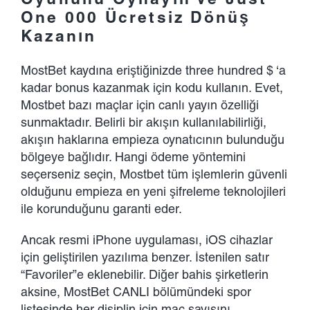
One 000 Ücretsiz Dönüş
Kazanın
MostBet kaydına eriştiğinizde three hundred $ ‘a
kadar bonus kazanmak için kodu kullanın. Evet,
Mostbet bazı maçlar için canlı yayın özelliği
sunmaktadır. Belirli bir akışın kullanılabilirliği,
akışın haklarına empieza oynatıcının bulunduğu
bölgeye bağlıdır. Hangi ödeme yöntemini
seçerseniz seçin, Mostbet tüm işlemlerin güvenli
olduğunu empieza en yeni şifreleme teknolojileri
ile korunduğunu garanti eder.
Ancak resmi iPhone uygulaması, iOS cihazlar
için geliştirilen yazılıma benzer. İstenilen satır
“Favoriler”e eklenebilir. Diğer bahis şirketlerin
aksine, MostBet CANLI bölümündeki spor
listesinde her disiplin için maç sayısını