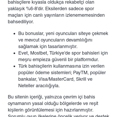
bahisçilere kıyasla oldukça rekabetçi olan
yaklaşık %6-8’dir. Eksilerden sadece spor
maçları için canlı yayınların izlenememesinden
bahsediliyor.
Bu bonuslar, yeni oyuncuları siteye çekmek
ve mevcut oyuncuların devamlılığını
sağlamak için tasarlanmıştır.
Evet, Mostbet, Türkiye’de spor bahisleri için
meşru empieza güvenli bir platformdur.
Türk bahisçilerin kullanmasına izin verilen
popüler ödeme sistemleri; PayTM, popüler
bankalar, Visa/MasterCard, Skrill ve
Neteller aracılığıyla.
Bu sitenin içeriği, yalnızca çevrim içi bahis
oynamanın yasal olduğu bölgelerde ve reşit
kişilerin görüntülemesi için hazırlanmıştır.
Sorumlu oyun ilkelerine öncelik veriyor ve destek