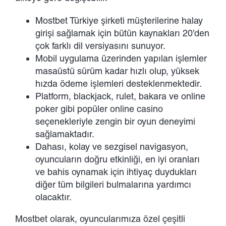
Mostbet Türkiye şirketi müşterilerine halay
girişi sağlamak için bütün kaynakları 20’den
çok farklı dil versiyasını sunuyor.
Mobil uygulama üzerinden yapılan işlemler
masaüstü sürüm kadar hızlı olup, yüksek
hızda ödeme işlemleri desteklenmektedir.
Platform, blackjack, rulet, bakara ve online
poker gibi popüler online casino
seçenekleriyle zengin bir oyun deneyimi
sağlamaktadır.
Dahası, kolay ve sezgisel navigasyon,
oyuncuların doğru etkinliği, en iyi oranları
ve bahis oynamak için ihtiyaç duydukları
diğer tüm bilgileri bulmalarına yardımcı
olacaktır.
Mostbet olarak, oyuncularımıza özel çeşitli