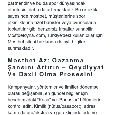
partneridir ve bu da spor dünyasındaki
otoritesini daha da artırmaktadır. Bu ortaklık
sayesinde mostbet, müşterilerine spor
etkinliklerine özel bahisler veya oyuncularla
toplantılar gibi benzersiz fırsatlar sunabilir.
Mostbetoyna. com, Türkiye’deki kullanıcılar için
Mostbet sitesi hakkında detaylı bilgiler
sunmaktadır.
Mostbet Az: Qazanma
Şansını Artırın – Qeydiyyat
Və Daxil Olma Prosesini
Kampanyalar, yöntemler ve limitler dönemsel
olarak değişebilir; en güncel bilgiler için
hesabınızdaki “Kasa” ve “Bonuslar” bölümlerini
kontrol edin. Kimlik (nüfus/pasaport), adres
kanıtı (fatura/ekstre) ve gerektiğinde ödeme