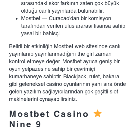
sırasındaki skor farkının zaten çok büyük
olduğu canlı yayınlarda bulunabilir.
Mostbet — Curacao’dan bir komisyon
tarafından verilen uluslararası lisansa sahip
yasal bir bahisçi.
Belirli bir etkinliğin Mostbet web sitesinde canlı
yayınlanıp yayınlanmadığını the girl zaman
kontrol etmeye değer. Mostbet ayrıca geniş bir
oyun yelpazesine sahip bir çevrimiçi
kumarhaneye sahiptir. Blackjack, rulet, bakara
gibi geleneksel casino oyunlarının yanı sıra önde
gelen yazılım sağlayıcılarından çok çeşitli slot
makinelerini oynayabilirsiniz.
Mostbet Casino
Nine 9