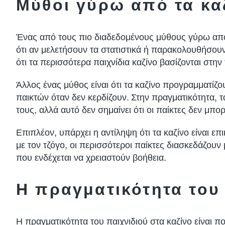
Μύθοι γύρω από τα κα
Ένας από τους πιο διαδεδομένους μύθους γύρω από 
ότι αν μελετήσουν τα στατιστικά ή παρακολουθήσουν
ότι τα περισσότερα παιχνίδια καζίνο βασίζονται στην τ
Άλλος ένας μύθος είναι ότι τα καζίνο προγραμματίζ
παικτών όταν δεν κερδίζουν. Στην πραγματικότητα, τ
τους, αλλά αυτό δεν σημαίνει ότι οι παίκτες δεν μπ
Επιπλέον, υπάρχει η αντίληψη ότι τα καζίνο είναι ε
με τον τζόγο, οι περισσότεροι παίκτες διασκεδάζου
που ενδέχεται να χρειαστούν βοήθεια.
Η πραγματικότητα του
Η πραγματικότητα του παιχνιδιού στα καζίνο είναι 