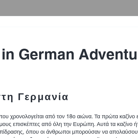
 in German Adventu
στη Γερμανία
 που χρονολογείται από τον 18ο αιώνα. Τα πρώτα καζίν
ους επισκέπτες από όλη την Ευρώπη. Αυτά τα καζίνο ήτ
επίδρασης, όπου οι άνθρωποι μπορούσαν να απολαύσουν 