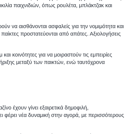
ιλία παιχνιδιών, όπως ρουλέτα, μπλάκτζακ και
ρούν να αισθάνονται ασφαλείς για την νομιμότητα και
οι παίκτες προστατεύονται από απάτες. Αξιολογήσεις
και κοινότητες για να μοιραστούν τις εμπειρίες
τήριξης μεταξύ των παικτών, ενώ ταυτόχρονα
ζίνο έχουν γίνει εξαιρετικά δημοφιλή,
ι φέρει νέα δυναμική στην αγορά, με περισσότερους