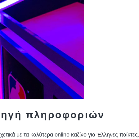
 πηγή πληροφοριών
χετικά με τα καλύτερα online καζίνο για Έλληνες παίκτε