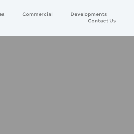
es
Commercial
Developments
Contact Us