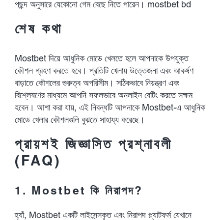
পছন্দ অনুসারে যেকোনো গেম বেছে নিতে পারেন।
mostbet bd
শেষ কথা
Mostbet দিয়ে আধুনিক মোডে খেলতে হলে আপনাকে উপযুক্ত
কৌশল গ্রহণ করতে হবে। প্রতিটি খেলায় উত্তেজনা এবং আকর্ষণ
বাড়াতে কৌশলের গুরুত্ব অপরিসীম। সঠিকভাবে নিয়ন্ত্রণ এবং
বিশ্লেষণের মাধ্যমে আপনি সফলভাবে অনলাইন বেটিং করতে সক্ষম
হবেন। আশা করা যায়, এই নিবন্ধটি আপনাকে Mostbet-এ আধুনিক
মোডে খেলার কৌশলগুলি বুঝতে সাহায্য করেছে।
প্রায়শই জিজ্ঞাসিত প্রশ্নাবলী
(FAQ)
1. Mostbet কি নিরাপদ?
হ্যাঁ, Mostbet একটি লাইসেন্সকৃত এবং নিরাপদ প্ল্যাটফর্ম যেখানে