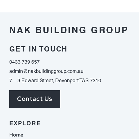
ดู
vorfeld
อะไร
dieser
บ้าง
Auszahlung
NAK BUILDING GROUP
erledigen
musst
GET IN TOUCH
0433 739 657
admin@nakbuildinggroup.com.au
7 – 9 Edward Street, Devonport TAS 7310
Contact Us
EXPLORE
Home