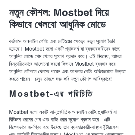
Developments
নতুন কৌশল: Mostbet দিয়ে
Contact Us
কিভাবে খেলবো আধুনিক মোডে
বর্তমানে অনলাইন গেমিং এবং বেটিংয়ের ক্ষেত্রে নতুন সুযোগ তৈরি
হয়েছে। Mostbet হলো একটি প্ল্যাটফর্ম যা ব্যবহারকারীদের কাছে
আধুনিক মোডে গেম খেলার সুযোগ প্রদান করে। এই নিবন্ধে, আমরা
বিস্তারিতভাবে আলোচনা করবো কিভাবে Mostbet ব্যবহার করে
আধুনিক কৌশলে খেলতে পারেন এবং আপনার বেটিং অভিজ্ঞতাকে উন্নত
করতে পারেন। চলুন তাহলে শুরু করি নতুন কৌশল আবিষ্কারে!
Mostbet-এর পরিচিতি
Mostbet হলো একটি আন্তর্জাতিক অনলাইন বেটিং প্ল্যাটফর্ম যা
বিভিন্ন ধরনের গেম এবং বাজি ধরার সুযোগ প্রদান করে। এটি
বিশেষভাবে জনপ্রিয় হয়ে উঠেছে তার ব্যবহারকারী-বান্ধব ইন্টারফেস
এবং কার্যকরী ফিচারগুলির জন্য। Mostbet-এর মাধ্যমে খেলোয়াড়রা