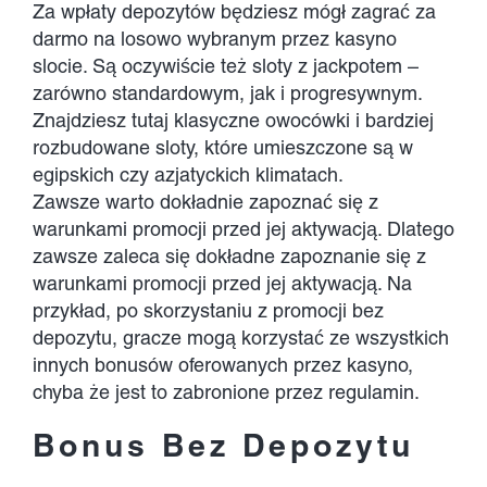
Za wpłaty depozytów będziesz mógł zagrać za
darmo na losowo wybranym przez kasyno
slocie. Są oczywiście też sloty z jackpotem –
zarówno standardowym, jak i progresywnym.
Znajdziesz tutaj klasyczne owocówki i bardziej
rozbudowane sloty, które umieszczone są w
egipskich czy azjatyckich klimatach.
Zawsze warto dokładnie zapoznać się z
warunkami promocji przed jej aktywacją. Dlatego
zawsze zaleca się dokładne zapoznanie się z
warunkami promocji przed jej aktywacją. Na
przykład, po skorzystaniu z promocji bez
depozytu, gracze mogą korzystać ze wszystkich
innych bonusów oferowanych przez kasyno,
chyba że jest to zabronione przez regulamin.
Bonus Bez Depozytu