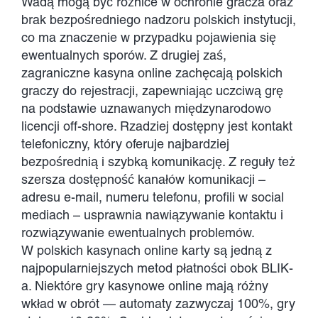
Wadą mogą być różnice w ochronie gracza oraz
brak bezpośredniego nadzoru polskich instytucji,
co ma znaczenie w przypadku pojawienia się
ewentualnych sporów. Z drugiej zaś,
zagraniczne kasyna online zachęcają polskich
graczy do rejestracji, zapewniając uczciwą grę
na podstawie uznawanych międzynarodowo
licencji off-shore. Rzadziej dostępny jest kontakt
telefoniczny, który oferuje najbardziej
bezpośrednią i szybką komunikację. Z reguły też
szersza dostępność kanałów komunikacji –
adresu e-mail, numeru telefonu, profili w social
mediach – usprawnia nawiązywanie kontaktu i
rozwiązywanie ewentualnych problemów.
W polskich kasynach online karty są jedną z
najpopularniejszych metod płatności obok BLIK-
a. Niektóre gry kasynowe online mają różny
wkład w obrót — automaty zazwyczaj 100%, gry