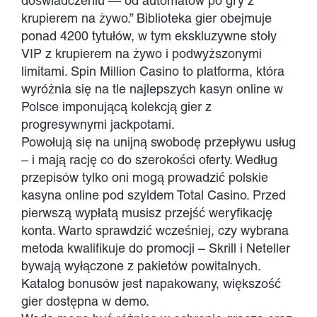
doświadczeniu — od automatów po gry z
krupierem na żywo.” Biblioteka gier obejmuje
ponad 4200 tytułów, w tym ekskluzywne stoły
VIP z krupierem na żywo i podwyższonymi
limitami. Spin Million Casino to platforma, która
wyróżnia się na tle najlepszych kasyn online w
Polsce imponującą kolekcją gier z
progresywnymi jackpotami.
Powołują się na unijną swobodę przepływu usług
– i mają rację co do szerokości oferty. Według
przepisów tylko oni mogą prowadzić polskie
kasyna online pod szyldem Total Casino. Przed
pierwszą wypłatą musisz przejść weryfikację
konta. Warto sprawdzić wcześniej, czy wybrana
metoda kwalifikuje do promocji – Skrill i Neteller
bywają wyłączone z pakietów powitalnych.
Katalog bonusów jest napakowany, większość
gier dostępna w demo.