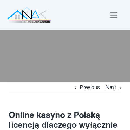
Skip
to
Togg
content
Navig
Home
About Us
Custom Builds
Previous
Next
New Homes
Commercial
Online kasyno z Polską
licencją dlaczego wyłącznie