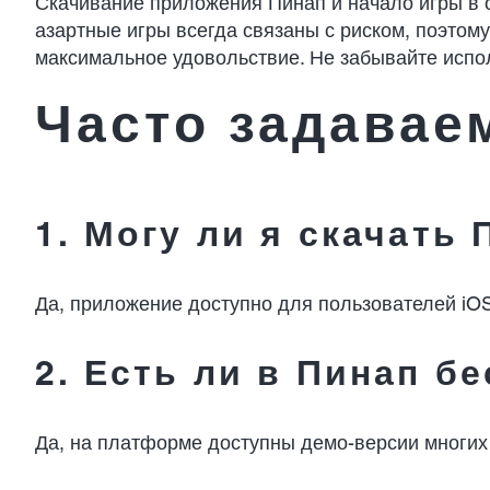
Скачивание приложения Пинап и начало игры в 
азартные игры всегда связаны с риском, поэтом
максимальное удовольствие. Не забывайте испол
Часто задавае
1. Могу ли я скачать 
Да, приложение доступно для пользователей iOS
2. Есть ли в Пинап б
Да, на платформе доступны демо-версии многих и