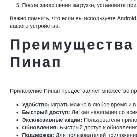
После завершения загрузки, установите пр
Важно помнить, что если вы используете Android
вашего устройства.
Преимущества
Пинап
Приложение Пинап предоставляет множество преи
Удобство:
Играть можно в любое время и в
Быстрый доступ:
Легкая навигация по все
Эксклюзивные акции:
Пользователи прило
Обновления:
Быстрый доступ к обновления
Поддержка:
Для пользователей приложения