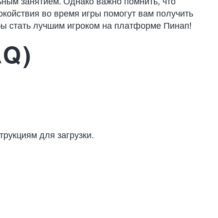
ным занятием. Однако важно помнить, что
окойствия во время игры помогут вам получить
обы стать лучшим игроком на платформе Пинап!
AQ)
трукциям для загрузки.