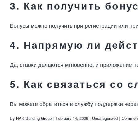
3. Как получить бону
Бонусы можно получить при регистрации или при
4. Напрямую ли дейс
Да, ставки делаются мгновенно, и приложение по
5. Как связаться со 
Вы можете обратиться в службу поддержки через 
By
NAK Building Group
|
February 14, 2026
|
Uncategorized
|
Comment