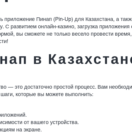
ь приложение Пинап (Pin-Up) для Казахстана, а так
у. С развитием онлайн-казино, загрузка приложения
мой, вы сможете не только весело провести время, 
сти!
нап в Казахстан
во — это достаточно простой процесс. Вам необход
 шаги, которые вы можете выполнить:
риложений.
исимости от вашего устройства.
кциям на экране.