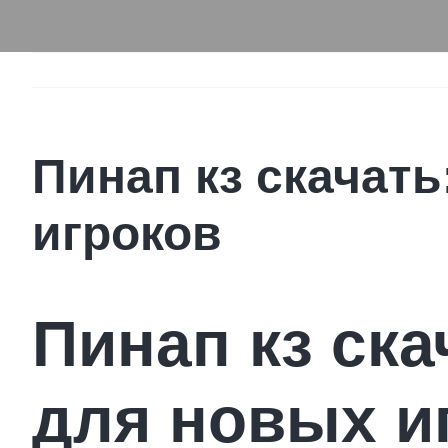
Пинап кз скачать
игроков
Пинап кз ска
для новых и