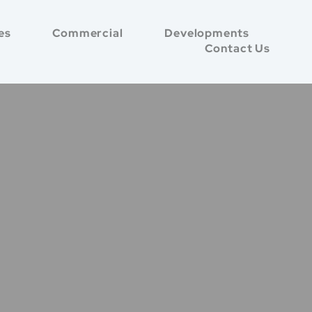
es
Commercial
Developments
Contact Us