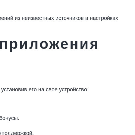
жений из неизвестных источников в настройках
 приложения
становив его на свое устройство:
бонусы.
хподдержкой.