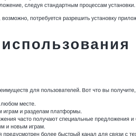
иложение, следуя стандартным процессам установки.
, возможно, потребуется разрешить установку прило
 использования
муществ для пользователей. Вот что вы получите, у
 любом месте.
м играм и разделам платформы.
жения часто получают специальные предложения и 
м и новым играм.
 предусмотрен более быстрый канал для связи с те