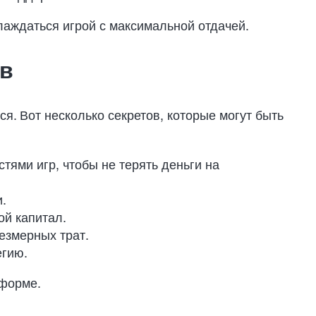
лаждаться игрой с максимальной отдачей.
ов
я. Вот несколько секретов, которые могут быть
тями игр, чтобы не терять деньги на
.
ой капитал.
езмерных трат.
егию.
тформе.