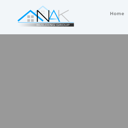
Skip
to
Home
content