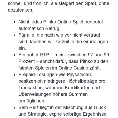
schnell und fröhlich, sie steigert den Spaß, ohne
abzulenken.
Nicht jedes Plinko Online-Spiel bedeutet
automatisch Betrug.
Für alle, die nach wie vor nicht vertraut
sind, tauchen wir zurzeit in die Grundlagen
ein.
Ein hoher RTP – meist zwischen 97 und 99
Prozent – spricht dafür, dass Plinko zu den
fairsten Spielen im Online Casino zählt.
Prepaid-Lösungen wie Paysafecard
besitzen oft niedrigere Höchstbeträge pro
Transaktion, während Kreditkarten und
Überweisungen höhere Summen
ermöglichen.
Sein Reiz liegt in der Mischung aus Glück
und Strategie, expire sofortige Ergebnisse