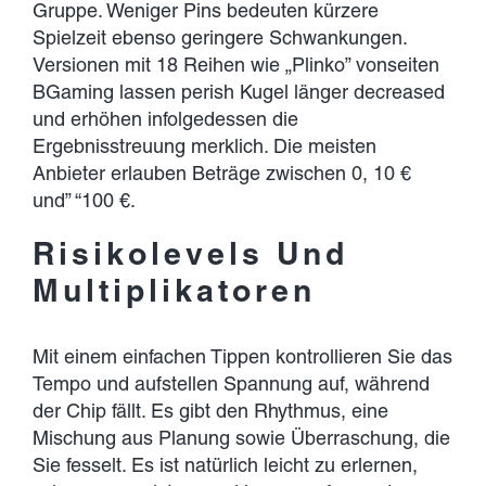
Gruppe. Weniger Pins bedeuten kürzere
Spielzeit ebenso geringere Schwankungen.
Versionen mit 18 Reihen wie „Plinko” vonseiten
BGaming lassen perish Kugel länger decreased
und erhöhen infolgedessen die
Ergebnisstreuung merklich. Die meisten
Anbieter erlauben Beträge zwischen 0, 10 €
und” “100 €.
Risikolevels Und
Multiplikatoren
Mit einem einfachen Tippen kontrollieren Sie das
Tempo und aufstellen Spannung auf, während
der Chip fällt. Es gibt den Rhythmus, eine
Mischung aus Planung sowie Überraschung, die
Sie fesselt. Es ist natürlich leicht zu erlernen,