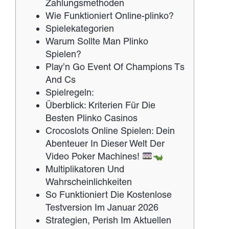
Zahlungsmethoden
Wie Funktioniert Online-plinko?
Spielekategorien
Warum Sollte Man Plinko
Spielen?
Play’n Go Event Of Champions Ts
And Cs
Spielregeln:
Überblick: Kriterien Für Die
Besten Plinko Casinos
Crocoslots Online Spielen: Dein
Abenteuer In Dieser Welt Der
Video Poker Machines!
Multiplikatoren Und
Wahrscheinlichkeiten
So Funktioniert Die Kostenlose
Testversion Im Januar 2026
Strategien, Perish Im Aktuellen