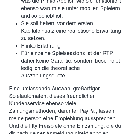
was die Plinko App ist, wie sie funktioniert
ebenso warum sie unter mobilen Spielern
and so beliebt ist.
Sie soll helfen, vor dem ersten
Kapitaleinsatz eine realistische Erwartung
zu setzen.
Plinko Erfahrung
Für einzelne Spielsessions ist der RTP
daher keine Garantie, sondern beschreibt
lediglich die theoretische
Auszahlungsquote.
Eine umfassende Auswahl großartiger
Spielautomaten, dieses freundlicher
Kundenservice ebenso viele
Zahlungsmethoden, darunter PayPal, lassen
meine person eine Empfehlung aussprechen.
Und die fifty Freispiele ohne Einzahlung, die du
dir nach deiner Anmeldung direkt abholen