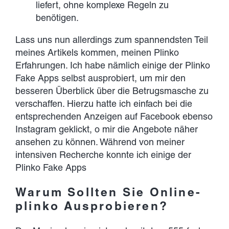
liefert, ohne komplexe Regeln zu
benötigen.
Lass uns nun allerdings zum spannendsten Teil
meines Artikels kommen, meinen Plinko
Erfahrungen. Ich habe nämlich einige der Plinko
Fake Apps selbst ausprobiert, um mir den
besseren Überblick über die Betrugsmasche zu
verschaffen. Hierzu hatte ich einfach bei die
entsprechenden Anzeigen auf Facebook ebenso
Instagram geklickt, o mir die Angebote näher
ansehen zu können. Während von meiner
intensiven Recherche konnte ich einige der
Plinko Fake Apps
Warum Sollten Sie Online-
plinko Ausprobieren?