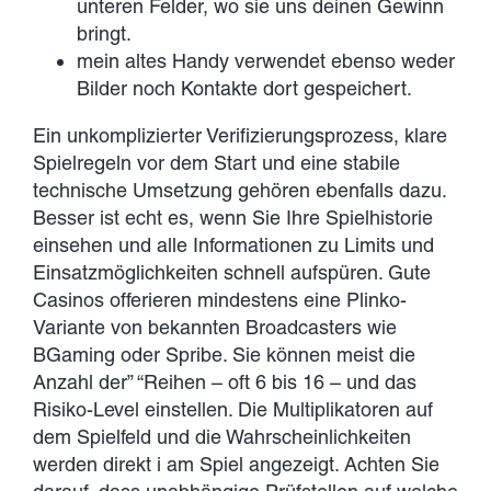
unteren Felder, wo sie uns deinen Gewinn
bringt.
mein altes Handy verwendet ebenso weder
Bilder noch Kontakte dort gespeichert.
Ein unkomplizierter Verifizierungsprozess, klare
Spielregeln vor dem Start und eine stabile
technische Umsetzung gehören ebenfalls dazu.
Besser ist echt es, wenn Sie Ihre Spielhistorie
einsehen und alle Informationen zu Limits und
Einsatzmöglichkeiten schnell aufspüren. Gute
Casinos offerieren mindestens eine Plinko-
Variante von bekannten Broadcasters wie
BGaming oder Spribe. Sie können meist die
Anzahl der” “Reihen – oft 6 bis 16 – und das
Risiko-Level einstellen. Die Multiplikatoren auf
dem Spielfeld und die Wahrscheinlichkeiten
werden direkt i am Spiel angezeigt. Achten Sie