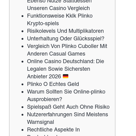
Ebenso Nutze Stattdessen
Unseren Casino Vergleich
Funktionsweise Kklk Plinko
Krypto-spiels
Risikolevels Und Multiplikatoren
Unterhaltung Oder Glücksspiel?
Vergleich Von Plinko Cuboller Mit
Anderen Casual Games
Online Casino Deutschland: Die
Legalen Sowie Sichersten
Anbieter 2026
Plinko O Echtes Geld
Warum Sollten Sie Online-plinko
Ausprobieren?
Spielspaß Geht Auch Ohne Risiko
Nutzererfahrungen Sind Meistens
Warnsignal
Rechtliche Aspekte In