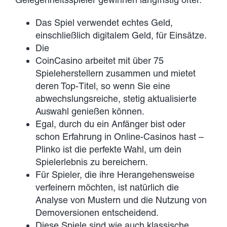
Das Spiel verwendet echtes Geld,
einschließlich digitalem Geld, für Einsätze.
Die
CoinCasino arbeitet mit über 75
Spieleherstellern zusammen und mietet
deren Top-Titel, so wenn Sie eine
abwechslungsreiche, stetig aktualisierte
Auswahl genießen können.
Egal, durch du ein Anfänger bist oder
schon Erfahrung in Online-Casinos hast –
Plinko ist die perfekte Wahl, um dein
Spielerlebnis zu bereichern.
Für Spieler, die ihre Herangehensweise
verfeinern möchten, ist natürlich die
Analyse von Mustern und die Nutzung von
Demoversionen entscheidend.
Diese Spiele sind wie auch klassische