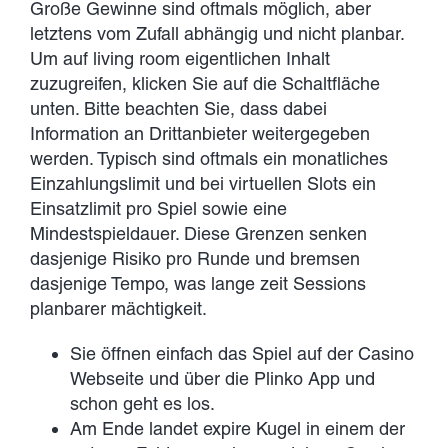
Große Gewinne sind oftmals möglich, aber
letztens vom Zufall abhängig und nicht planbar.
Um auf living room eigentlichen Inhalt
zuzugreifen, klicken Sie auf die Schaltfläche
unten. Bitte beachten Sie, dass dabei
Information an Drittanbieter weitergegeben
werden. Typisch sind oftmals ein monatliches
Einzahlungslimit und bei virtuellen Slots ein
Einsatzlimit pro Spiel sowie eine
Mindestspieldauer. Diese Grenzen senken
dasjenige Risiko pro Runde und bremsen
dasjenige Tempo, was lange zeit Sessions
planbarer mächtigkeit.
Sie öffnen einfach das Spiel auf der Casino
Webseite und über die Plinko App und
schon geht es los.
Am Ende landet expire Kugel in einem der