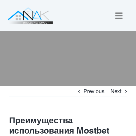
Skip
to
Togg
content
Navig
Home
About Us
Custom Builds
Previous
Next
New Homes
Commercial
Преимущества
использования Mostbet