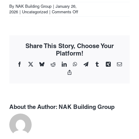
By
NAK Building Group
|
January 26,
on
2026
|
Uncategorized
|
Comments Off
Преимущества
использования
Mostbet
скачать
для
Share This Story, Choose Your
онлайн-
гемблинга
Platform!
Facebook
X
Bluesky
Reddit
LinkedIn
WhatsApp
Telegram
Tumblr
Xing
Email
Copy
Link
About the Author:
NAK Building Group
Allerdings