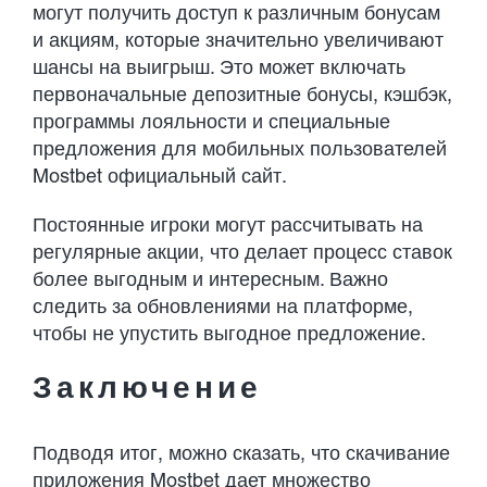
могут получить доступ к различным бонусам
и акциям, которые значительно увеличивают
шансы на выигрыш. Это может включать
первоначальные депозитные бонусы, кэшбэк,
программы лояльности и специальные
предложения для мобильных пользователей
Mostbet официальный сайт
.
Постоянные игроки могут рассчитывать на
регулярные акции, что делает процесс ставок
более выгодным и интересным. Важно
следить за обновлениями на платформе,
чтобы не упустить выгодное предложение.
Заключение
Подводя итог, можно сказать, что скачивание
приложения Mostbet дает множество