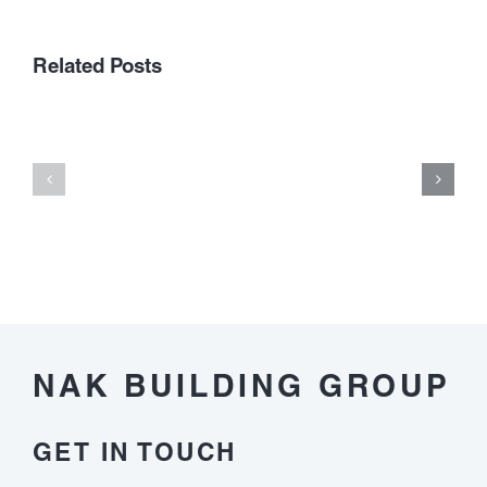
gultigkeit
besitzen
เลือก
Related Posts
zu
เว็บ
diesem
พนัน
zweck
ออนไลน์
zumeist
ที่
bestimmte
ได้
Umsatzbedi
เงิน
nachfolgen
จริง
Respons
ต้อง
im
ดู
vorfeld
อะไร
dieser
บ้าง
Auszahlung
NAK BUILDING GROUP
erledigen
musst
GET IN TOUCH