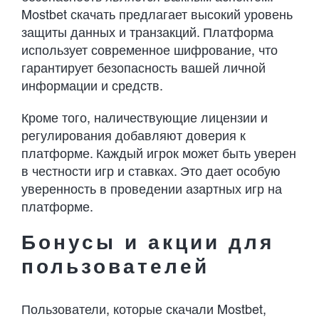
Mostbet скачать предлагает высокий уровень
защиты данных и транзакций. Платформа
использует современное шифрование, что
гарантирует безопасность вашей личной
информации и средств.
Кроме того, наличествующие лицензии и
регулирования добавляют доверия к
платформе. Каждый игрок может быть уверен
в честности игр и ставках. Это дает особую
уверенность в проведении азартных игр на
платформе.
Бонусы и акции для
пользователей
Пользователи, которые скачали Mostbet,