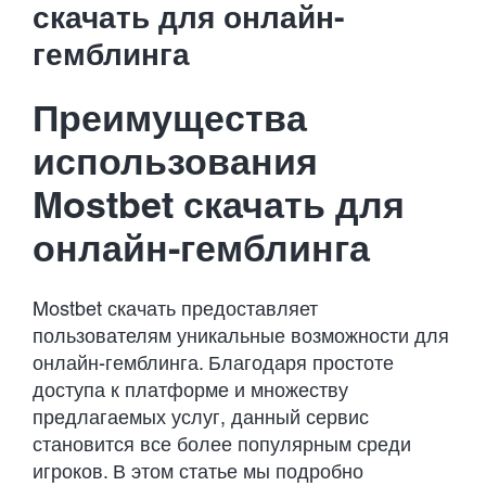
Developments
скачать для онлайн-
гемблинга
Contact Us
Преимущества
использования
Mostbet скачать для
онлайн-гемблинга
Mostbet скачать предоставляет
пользователям уникальные возможности для
онлайн-гемблинга. Благодаря простоте
доступа к платформе и множеству
предлагаемых услуг, данный сервис
становится все более популярным среди
игроков. В этом статье мы подробно