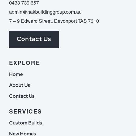
0433 739 657
admin@nakbuildinggroup.com.au
7 – 9 Edward Street, Devonport TAS 7310
Contact Us
EXPLORE
Home
About Us
Contact Us
SERVICES
Custom Builds
New Homes