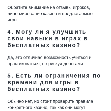
Обратите внимание на отзывы игроков,
лицензирование казино и предлагаемые
игры.
4. Могу ли я улучшить
свои навыки в играх в
бесплатных казино?
Да, это отличная возможность учиться и
практиковаться, не рискуя деньгами.
5. Есть ли ограничения по
времени для игры в
бесплатных казино?
Обычно нет, но стоит проверить правила
конкретного казино, так как они могут