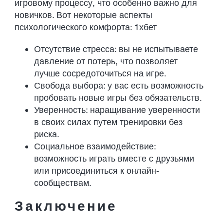
игровому процессу, что особенно важно для
новичков. Вот некоторые аспекты
психологического комфорта:
1хбет
Отсутствие стресса: вы не испытываете
давление от потерь, что позволяет
лучше сосредоточиться на игре.
Свобода выбора: у вас есть возможность
пробовать новые игры без обязательств.
Уверенность: наращивание уверенности
в своих силах путем тренировки без
риска.
Социальное взаимодействие:
возможность играть вместе с друзьями
или присоединиться к онлайн-
сообществам.
Заключение