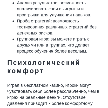
Анализ результатов: возможность
анализировать свои выигрыши и
проигрыши для улучшения навыков.
Проба стратегий: возможность
тестирования различных стратегий без
денежных рисков.
Групповая игра: вы можете играть с
друзьями или в группах, что делает
процесс обучения более веселым.
Психологический
комфорт
Играя в бесплатном казино, игроки могут
чувствовать себя более расслабленно, чем в
играх на реальные деньги. Отсутствие
давления приводит к более комфортному