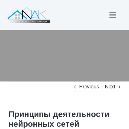
Skip
to
Togg
content
Navig
Home
About Us
Custom Builds
Previous
Next
New Homes
Commercial
Принципы деятельности
нейронных сетей