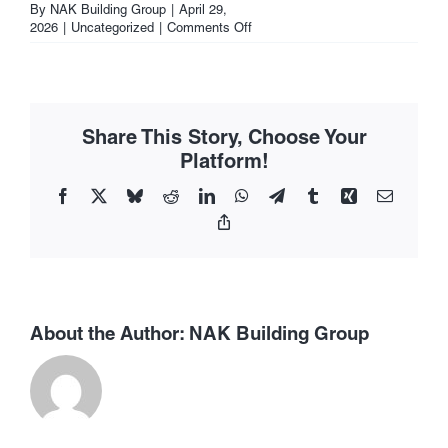
By
NAK Building Group
|
April 29,
on
2026
|
Uncategorized
|
Comments Off
Принципы
деятельности
нейронных
сетей
Share This Story, Choose Your
Platform!
Facebook
X
Bluesky
Reddit
LinkedIn
WhatsApp
Telegram
Tumblr
Xing
Email
Copy
Link
About the Author:
NAK Building Group
Allerdings