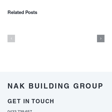
gultigkeit
besitzen
เลือก
Related Posts
zu
เว็บ
diesem
พนัน
zweck
ออนไลน์
zumeist
ที่
bestimmte
ได้
Umsatzbedi
เงิน
nachfolgen
จริง
Respons
ต้อง
im
ดู
vorfeld
อะไร
dieser
บ้าง
Auszahlung
NAK BUILDING GROUP
erledigen
musst
GET IN TOUCH
0433 739 657