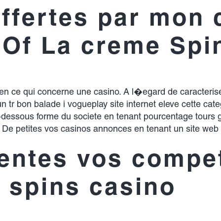
fertes par mon c
 Of La creme Spi
ntes en ce qui concerne une casino. A l�egard de caracte
’un tr bon balade i vogueplay site internet eleve cette ca
-dessous forme du societe en tenant pourcentage tours gr
. De petites vos casinos annonces en tenant un site web 
uentes vos compe
 spins casino