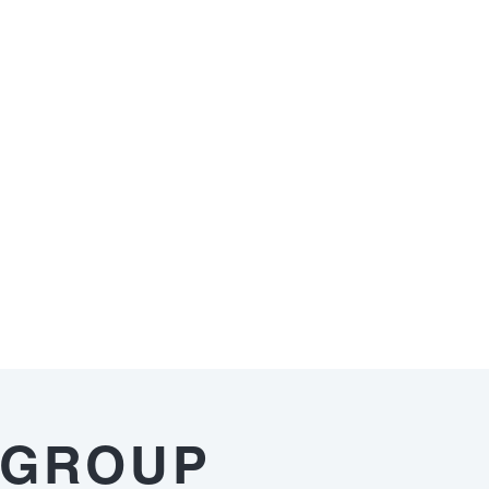
au
sujet
Allerdings
leurs
membre
gultigkeit
Die
sur
besitzen
leser
dessous
?
zu
mi?
diesem
ssen
zweck
eben
zumeist
Gesc
bestimmte
gena
Umsatzbedingungen,
ents
nachfolgende
vorw
Respons
Sie
im
der
vorfeld
Vors
 GROUP
dieser
with
Auszahlung
Erla