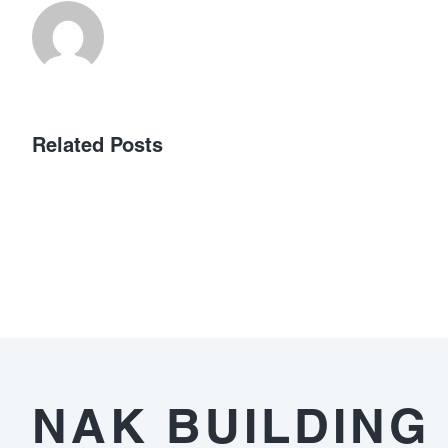
เลือก
Related Posts
เว็บ
พนัน
ออนไลน์
ที่
ได้
เงิน
จริง
ต้อง
ดู
อะไร
NAK BUILDING
บ้าง