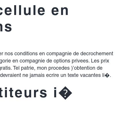
ellule en
ns
riser nos conditions en compagnie de decrochement
tegorie en compagnie de options privees. Les prix
atis. Tel patrie, mon procedes )’obtention de
devraient ne jamais ecrire un texte vacantes li�.
titeurs i�