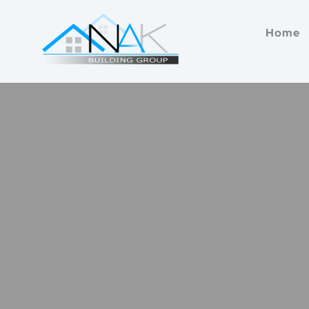
Skip
to
Home
content