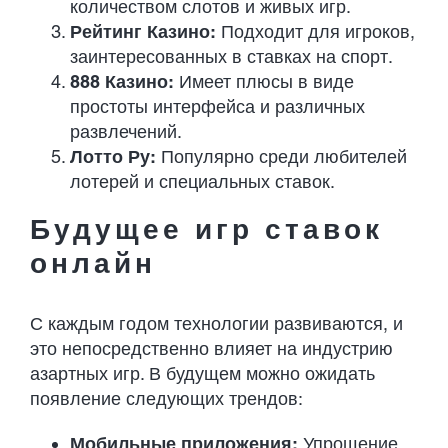
количеством слотов и живых игр.
Рейтинг Казино:
Подходит для игроков,
заинтересованных в ставках на спорт.
888 Казино:
Имеет плюсы в виде
простоты интерфейса и различных
развлечений.
Лотто Ру:
Популярно среди любителей
лотерей и специальных ставок.
Будущее игр ставок
онлайн
С каждым годом технологии развиваются, и
это непосредственно влияет на индустрию
азартных игр. В будущем можно ожидать
появление следующих трендов:
Мобильные приложения:
Упрощение