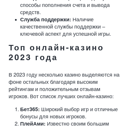
способы пополнения счета и вывода
средств.
Служба поддержки:
Наличие
качественной службы поддержки –
ключевой аспект для успешной игры.
Топ онлайн-казино
2023 года
В 2023 году несколько казино выделяются на
фоне остальных благодаря высоким
рейтингам и положительным отзывам
игроков. Вот список лучших онлайн-казино:
Бет365:
Широкий выбор игр и отличные
бонусы для новых игроков.
ПлейАми:
Известно своим большим