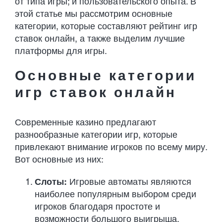
от типа игры; и пользовательского опыта. В
этой статье мы рассмотрим основные
категории, которые составляют рейтинг игр
ставок онлайн, а также выделим лучшие
платформы для игры.
Основные категории
игр ставок онлайн
Современные казино предлагают
разнообразные категории игр, которые
привлекают внимание игроков по всему миру.
Вот основные из них:
Слоты:
Игровые автоматы являются
наиболее популярным выбором среди
игроков благодаря простоте и
возможности большого выигрыша.