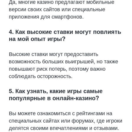
Да, многие казино предлагают мобильные
версии своих сайтов или специальные
приложения для смартфонов.
4. Как высокие ставки могут повлиять
на мой опыт игры?
Высокие ставки могут предоставить
возможность больших выигрышей, но также
повышают риск потерь, поэтому важно
соблюдать осторожность.
5. Как узнать, какие игры самые
популярные в онлайн-казино?
Вы можете ознакомиться с рейтингами на
специальных сайтах или форумах, где игроки
делятся своими впечатлениями и отзывами.