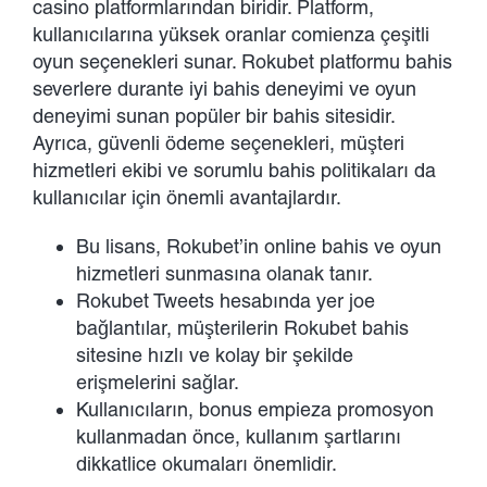
casino platformlarından biridir. Platform,
kullanıcılarına yüksek oranlar comienza çeşitli
oyun seçenekleri sunar. Rokubet platformu bahis
severlere durante iyi bahis deneyimi ve oyun
deneyimi sunan popüler bir bahis sitesidir.
Ayrıca, güvenli ödeme seçenekleri, müşteri
hizmetleri ekibi ve sorumlu bahis politikaları da
kullanıcılar için önemli avantajlardır.
Bu lisans, Rokubet’in online bahis ve oyun
hizmetleri sunmasına olanak tanır.
Rokubet Tweets hesabında yer joe
bağlantılar, müşterilerin Rokubet bahis
sitesine hızlı ve kolay bir şekilde
erişmelerini sağlar.
Kullanıcıların, bonus empieza promosyon
kullanmadan önce, kullanım şartlarını
dikkatlice okumaları önemlidir.