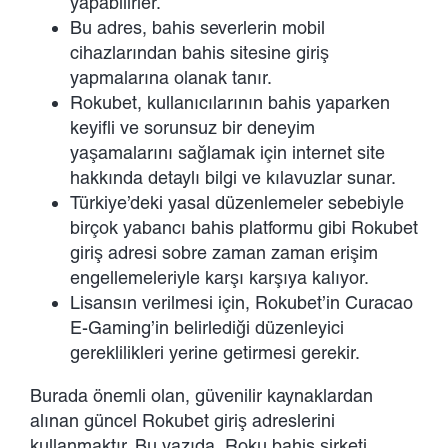
yapabilirler.
Bu adres, bahis severlerin mobil
cihazlarından bahis sitesine giriş
yapmalarına olanak tanır.
Rokubet, kullanıcılarının bahis yaparken
keyifli ve sorunsuz bir deneyim
yaşamalarını sağlamak için internet site
hakkında detaylı bilgi ve kılavuzlar sunar.
Türkiye’deki yasal düzenlemeler sebebiyle
birçok yabancı bahis platformu gibi Rokubet
giriş adresi sobre zaman zaman erişim
engellemeleriyle karşı karşıya kalıyor.
Lisansın verilmesi için, Rokubet’in Curacao
E-Gaming’in belirlediği düzenleyici
gereklilikleri yerine getirmesi gerekir.
Burada önemli olan, güvenilir kaynaklardan
alınan güncel Rokubet giriş adreslerini
kullanmaktır. Bu yazıda, Roku bahis şirketi