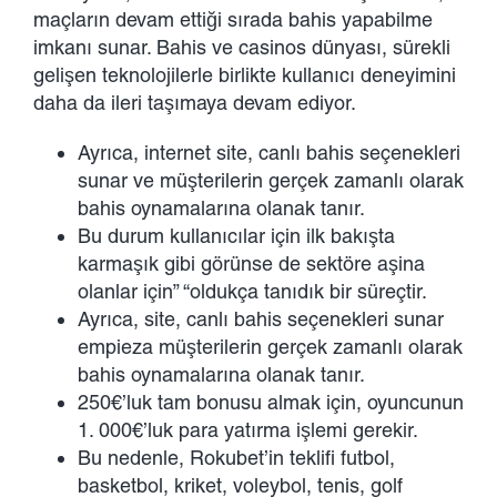
maçların devam ettiği sırada bahis yapabilme
imkanı sunar. Bahis ve casinos dünyası, sürekli
gelişen teknolojilerle birlikte kullanıcı deneyimini
daha da ileri taşımaya devam ediyor.
Ayrıca, internet site, canlı bahis seçenekleri
sunar ve müşterilerin gerçek zamanlı olarak
bahis oynamalarına olanak tanır.
Bu durum kullanıcılar için ilk bakışta
karmaşık gibi görünse de sektöre aşina
olanlar için” “oldukça tanıdık bir süreçtir.
Ayrıca, site, canlı bahis seçenekleri sunar
empieza müşterilerin gerçek zamanlı olarak
bahis oynamalarına olanak tanır.
250€’luk tam bonusu almak için, oyuncunun
1. 000€’luk para yatırma işlemi gerekir.
Bu nedenle, Rokubet’in teklifi futbol, ​​
basketbol, ​​kriket, voleybol, tenis, golf