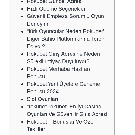
Rokubet Güncel Adresi
Hızlı Ödeme Seçenekleri
Güvenli Empieza Sorumlu Oyun
Deneyimi
“türk Oyuncular Neden Rokubet’i
Diğer Bahis Platformlarına Tercih
Ediyor?
Rokubet Giriş Adresine Neden
Sürekli İhtiyaç Duyuluyor?
Rokubet Merhaba Haziran
Bonusu
Rokubet Yeni Üyelere Deneme
Bonusu 2024
Slot Oyunları
“rokubet-rokubet: En İyi Casino
Oyunları Ve Güvenilir Giriş Adresi
Rokubet – Bonuslar Ve Özel
Teklifler