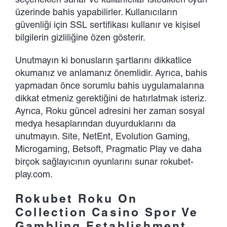
üzerinde bahis yapabilirler. Kullanıcıların
güvenliği için SSL sertifikası kullanır ve kişisel
bilgilerin gizliliğine özen gösterir.
Unutmayın ki bonusların şartlarını dikkatlice
okumanız ve anlamanız önemlidir. Ayrıca, bahis
yapmadan önce sorumlu bahis uygulamalarına
dikkat etmeniz gerektiğini de hatırlatmak isteriz.
Ayrıca, Roku güncel adresini her zaman sosyal
medya hesaplarından duyurduklarını da
unutmayın. Site, NetEnt, Evolution Gaming,
Microgaming, Betsoft, Pragmatic Play ve daha
birçok sağlayıcının oyunlarını sunar
rokubet-
play.com
.
Rokubet Roku On
Collection Casino Spor Ve
Gambling Establishment