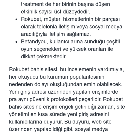
treatment de her birinin başına düşen
etkinlik sayısı üst düzeydedir.
Rokubet, müşteri hizmetlerinin bir parçası
olarak telefonla iletişim veya sosyal medya
aracılığıyla iletişim sağlamaz.
Betandyou, kullanıcılarına sunduğu çeşitli
oyun seçenekleri ve yüksek oranları ile
dikkat çekmektedir.
Rokubet bahis sitesi, bu incelemenin yardımıyla,
her okuyucu bu kurumun popülaritesinin
nedenden dolayı oluştuğundan emin olabilecek.
Yeni giriş adresi üzerinden yapılan erişimlerde
pra aynı güvenlik protokolleri geçerlidir. Rokubet
bahis sitesine erişim engeli getirildiği zaman, site
yönetimi en kısa sürede yeni giriş adresini
kullanıcılarına duyurur. Bu duyuru, web site
üzerinden yapılabildiği gibi, sosyal medya