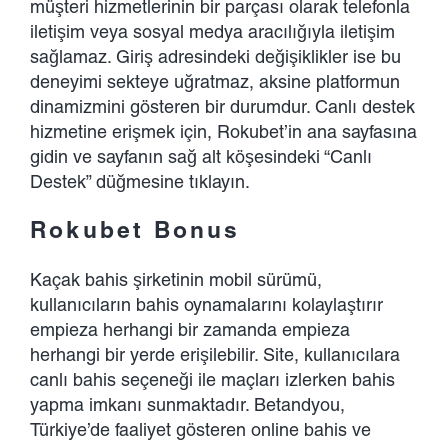
müşteri hizmetlerinin bir parçası olarak telefonla
iletişim veya sosyal medya aracılığıyla iletişim
sağlamaz. Giriş adresindeki değişiklikler ise bu
deneyimi sekteye uğratmaz, aksine platformun
dinamizmini gösteren bir durumdur. Canlı destek
hizmetine erişmek için, Rokubet’in ana sayfasına
gidin ve sayfanın sağ alt köşesindeki “Canlı
Destek” düğmesine tıklayın.
Rokubet Bonus
Kaçak bahis şirketinin mobil sürümü,
kullanıcıların bahis oynamalarını kolaylaştırır
empieza herhangi bir zamanda empieza
herhangi bir yerde erişilebilir. Site, kullanıcılara
canlı bahis seçeneği ile maçları izlerken bahis
yapma imkanı sunmaktadır. Betandyou,
Türkiye’de faaliyet gösteren online bahis ve