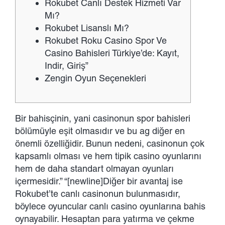
Rokubet Canlı Destek Hizmeti Var
Mı?
Rokubet Lisanslı Mı?
Rokubet Roku Casino Spor Ve
Casino Bahisleri Türkiye’de: Kayıt,
Indir, Giriş”
Zengin Oyun Seçenekleri
Bir bahisçinin, yani casinonun spor bahisleri
bölümüyle eşit olmasıdır ve bu ag diğer en
önemli özelliğidir. Bunun nedeni, casinonun çok
kapsamlı olması ve hem tipik casino oyunlarını
hem de daha standart olmayan oyunları
içermesidir.” “[newline]Diğer bir avantaj ise
Rokubet’te canlı casinonun bulunmasıdır,
böylece oyuncular canlı casino oyunlarına bahis
oynayabilir. Hesaptan para yatırma ve çekme