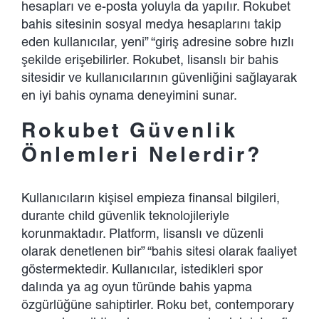
hesapları ve e-posta yoluyla da yapılır. Rokubet
bahis sitesinin sosyal medya hesaplarını takip
eden kullanıcılar, yeni” “giriş adresine sobre hızlı
şekilde erişebilirler. Rokubet, lisanslı bir bahis
sitesidir ve kullanıcılarının güvenliğini sağlayarak
en iyi bahis oynama deneyimini sunar.
Rokubet Güvenlik
Önlemleri Nelerdir?
Kullanıcıların kişisel empieza finansal bilgileri,
durante child güvenlik teknolojileriyle
korunmaktadır. Platform, lisanslı ve düzenli
olarak denetlenen bir” “bahis sitesi olarak faaliyet
göstermektedir. Kullanıcılar, istedikleri spor
dalında ya ag oyun türünde bahis yapma
özgürlüğüne sahiptirler. Roku bet, contemporary