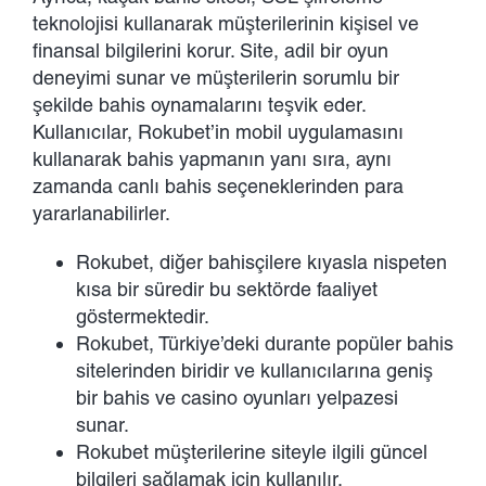
teknolojisi kullanarak müşterilerinin kişisel ve
finansal bilgilerini korur. Site, adil bir oyun
deneyimi sunar ve müşterilerin sorumlu bir
şekilde bahis oynamalarını teşvik eder.
Kullanıcılar, Rokubet’in mobil uygulamasını
kullanarak bahis yapmanın yanı sıra, aynı
zamanda canlı bahis seçeneklerinden para
yararlanabilirler.
Rokubet, diğer bahisçilere kıyasla nispeten
kısa bir süredir bu sektörde faaliyet
göstermektedir.
Rokubet, Türkiye’deki durante popüler bahis
sitelerinden biridir ve kullanıcılarına geniş
bir bahis ve casino oyunları yelpazesi
sunar.
Rokubet müşterilerine siteyle ilgili güncel
bilgileri sağlamak için kullanılır.