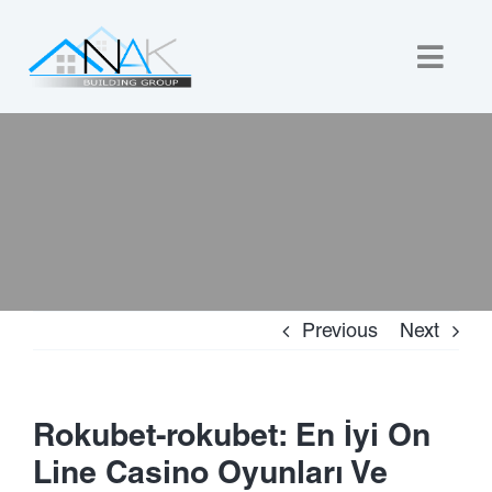
Skip
to
Togg
content
Navig
Home
About Us
Custom Builds
Previous
Next
New Homes
Commercial
Rokubet-rokubet: En İyi On
Line Casino Oyunları Ve