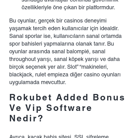
özellikleriyle öne çıkan bir platformdur.
Bu oyunlar, gerçek bir casinos deneyimi
yaşamak tercih eden kullanıcılar için idealdir.
Sanal sporlar ise, kullanıcıların sanal ortamda
spor bahisleri yapmalarına olanak tanır. Bu
oyunlar arasında sanal balompié, sanal
throughout yarışı, sanal köpek yarışı ve daha
birçok seçenek yer alır. Slot” “makineleri,
blackjack, rulet empieza diğer casino oyunları
uygulamada mevcuttur.
Rokubet Added Bonus
Ve Vip Software
Nedir?
Ayrıca, kaçak bahis sitesi, SSL şifreleme