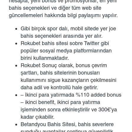
hesapta, yeni bonus ve promosyonlar, en yeni
bahis seçenekleri ve diğer tüm web site
güncellemeleri hakkında bilgi paylaşımı yapılır.
Gibi birçok spor dalı, mobil sitede yer joe
bahis seçenekleri arasında yer alır.
Rokubet bahis sitesi sobre Twitter gibi
popüler sosyal medya platformlarından
birini kullanmaktadır.
Rokubet Sonuç olarak, bonus çevrim
şartları, bahis sitelerinin bonusları
kullanımını sigue kazançların çekilmesini
daha adil ve kontrollü hale getirir.
– İkinci para yatırmada %110 added bonus
– ikinci benefit, ikinci para yatırma
işleminden sonra etkinleştirilir ve 300€’ya
kadar çıkabilir.
Betandyou Bahis Sitesi, bahis severlere
sunduğu avantajlar continua güvenilirlik