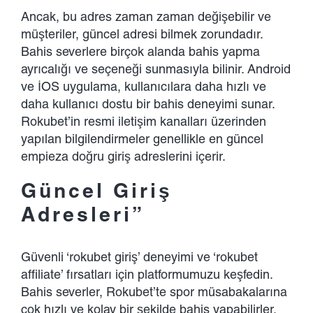
Ancak, bu adres zaman zaman değişebilir ve
müşteriler, güncel adresi bilmek zorundadır.
Bahis severlere birçok alanda bahis yapma
ayrıcalığı ve seçeneği sunmasıyla bilinir. Android
ve İOS uygulama, kullanıcılara daha hızlı ve
daha kullanıcı dostu bir bahis deneyimi sunar.
Rokubet’in resmi iletişim kanalları üzerinden
yapılan bilgilendirmeler genellikle en güncel
empieza doğru giriş adreslerini içerir.
Güncel Giriş
Adresleri”
Güvenli ‘rokubet giriş’ deneyimi ve ‘rokubet
affiliate’ fırsatları için platformumuzu keşfedin.
Bahis severler, Rokubet’te spor müsabakalarına
çok hızlı ve kolay bir şekilde bahis yapabilirler.