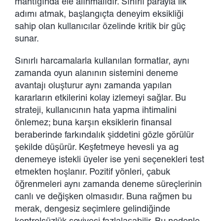
mantığında ele alınmalıdır. Sınırlı parayla ilk
adımı atmak, başlangıçta deneyim eksikliği
sahip olan kullanıcılar özelinde kritik bir güç
sunar.
Sınırlı harcamalarla kullanılan formatlar, aynı
zamanda oyun alanının sistemini deneme
avantajı oluşturur aynı zamanda yapılan
kararların etkilerini kolay izlemeyi sağlar. Bu
strateji, kullanıcının hata yapma ihtimalini
önlemez; buna karşın eksiklerin finansal
beraberinde farkındalık şiddetini gözle görülür
şekilde düşürür. Keşfetmeye hevesli ya ag
denemeye istekli üyeler ise yeni seçenekleri test
etmekten hoşlanır. Pozitif yönleri, çabuk
öğrenmeleri aynı zamanda deneme süreçlerinin
canlı ve değişken olmasıdır. Buna rağmen bu
merak, dengesiz seçimlere gelindiğinde
kontrolsüzlük seviyesi fazlalaşabilir. Bu nedenle