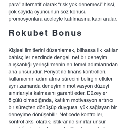
para” alternatif olarak “risk yok denemesi” hissi,
çok sayıda oyuncunun söz konusu
promosyonlara aceleyle katılmasına kapı aralar.
Rokubet Bonus
Kişisel limitlerini düzenlemek, bilhassa ilk katılan
bahisçiler nezdinde dengeli net bir deneyim
alışkanlığı yerleştirmenin en temel adımlarından
ana unsurudur. Periyot ile finans kontrolleri,
kullanıcının adım atma sürecini belirgin etkiler
aynı zamanda deneyimin motivasyon düzeyi
sınırlarıyla kalmasını garanti eder. Düzeyler
ölçülü olmadığında, katılım motivasyon artırıcı
bir süreçten dönüşüp duygusal yük sağlayan bir
deneyime dönüşebilir. Neticede kontroller,
kontrol aksi olarak; istikrar ile sınırlar unsur