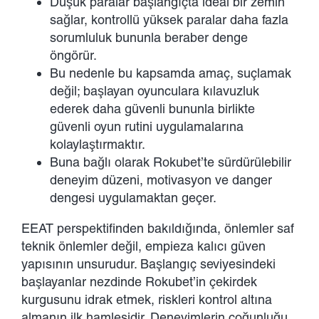
Düşük paralar başlangıçta ideal bir zemin
sağlar, kontrollü yüksek paralar daha fazla
sorumluluk bununla beraber denge
öngörür.
Bu nedenle bu kapsamda amaç, suçlamak
değil; başlayan oyunculara kılavuzluk
ederek daha güvenli bununla birlikte
güvenli oyun rutini uygulamalarına
kolaylaştırmaktır.
Buna bağlı olarak Rokubet’te sürdürülebilir
deneyim düzeni, motivasyon ve danger
dengesi uygulamaktan geçer.
EEAT perspektifinden bakıldığında, önlemler saf
teknik önlemler değil, empieza kalıcı güven
yapısının unsurudur. Başlangıç seviyesindeki
başlayanlar nezdinde Rokubet’in çekirdek
kurgusunu idrak etmek, riskleri kontrol altına
almanın ilk hamlesidir. Deneyimlerin çoğunluğu