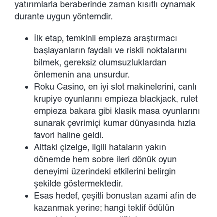
yatırımlarla beraberinde zaman kısıtlı oynamak
durante uygun yöntemdir.
İlk etap, temkinli empieza araştırmacı
başlayanların faydalı ve riskli noktalarını
bilmek, gereksiz olumsuzluklardan
önlemenin ana unsurdur.
Roku Casino, en iyi slot makinelerini, canlı
krupiye oyunlarını empieza blackjack, rulet
empieza bakara gibi klasik masa oyunlarını
sunarak çevrimiçi kumar dünyasında hızla
favori haline geldi.
Alttaki çizelge, ilgili hataların yakın
dönemde hem sobre ileri dönük oyun
deneyimi üzerindeki etkilerini belirgin
şekilde göstermektedir.
Esas hedef, çeşitli bonustan azami afin de
kazanmak yerine; hangi teklif ödülün