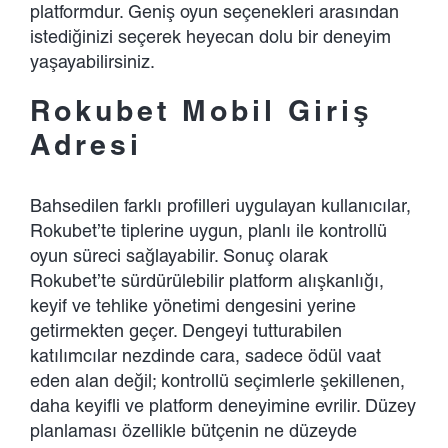
platformdur. Geniş oyun seçenekleri arasından
istediğinizi seçerek heyecan dolu bir deneyim
yaşayabilirsiniz.
Rokubet Mobil Giriş
Adresi
Bahsedilen farklı profilleri uygulayan kullanıcılar,
Rokubet’te tiplerine uygun, planlı ile kontrollü
oyun süreci sağlayabilir. Sonuç olarak
Rokubet’te sürdürülebilir platform alışkanlığı,
keyif ve tehlike yönetimi dengesini yerine
getirmekten geçer. Dengeyi tutturabilen
katılımcılar nezdinde cara, sadece ödül vaat
eden alan değil; kontrollü seçimlerle şekillenen,
daha keyifli ve platform deneyimine evrilir. Düzey
planlaması özellikle bütçenin ne düzeyde