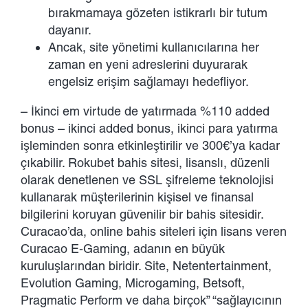
bırakmamaya gözeten istikrarlı bir tutum
dayanır.
Ancak, site yönetimi kullanıcılarına her
zaman en yeni adreslerini duyurarak
engelsiz erişim sağlamayı hedefliyor.
– İkinci em virtude de yatırmada %110 added
bonus – ikinci added bonus, ikinci para yatırma
işleminden sonra etkinleştirilir ve 300€’ya kadar
çıkabilir. Rokubet bahis sitesi, lisanslı, düzenli
olarak denetlenen ve SSL şifreleme teknolojisi
kullanarak müşterilerinin kişisel ve finansal
bilgilerini koruyan güvenilir bir bahis sitesidir.
Curacao’da, online bahis siteleri için lisans veren
Curacao E-Gaming, adanın en büyük
kuruluşlarından biridir. Site, Netentertainment,
Evolution Gaming, Microgaming, Betsoft,
Pragmatic Perform ve daha birçok” “sağlayıcının