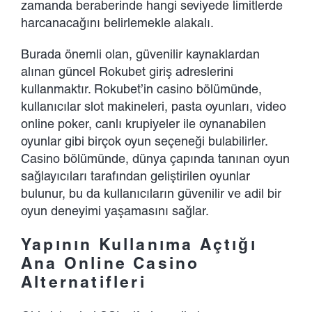
zamanda beraberinde hangi seviyede limitlerde
harcanacağını belirlemekle alakalı.
Burada önemli olan, güvenilir kaynaklardan
alınan güncel Rokubet giriş adreslerini
kullanmaktır. Rokubet’in casino bölümünde,
kullanıcılar slot makineleri, pasta oyunları, video
online poker, canlı krupiyeler ile oynanabilen
oyunlar gibi birçok oyun seçeneği bulabilirler.
Casino bölümünde, dünya çapında tanınan oyun
sağlayıcıları tarafından geliştirilen oyunlar
bulunur, bu da kullanıcıların güvenilir ve adil bir
oyun deneyimi yaşamasını sağlar.
Yapının Kullanıma Açtığı
Ana Online Casino
Alternatifleri