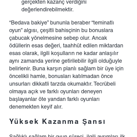
gerçekten kazanç verdiğini
değerlendirebilmektir.
“Bedava bakiye” bununla beraber “teminatlı
oyun” algısı, çeşitli bahisçinin bu bonuslara
çabucak yönelmesine sebep olur. Ancak
ödüllerin esas değeri, taahhüt edilen miktardan
esas olarak, ilgili koşulların ne kadar anlaşılır
aynı zamanda yerine getirilebilir ilgili olduğuyle
belirlenir. Buna karşın planlı sağlam bir üye için
öncelikli hamle, bonusları katılmadan önce
unsurları dikkatli tarzda okumaktır. Tecrübeli
olmaya açık ve farklı oyunları deneyen
başlayanlar öte yandan farklı oyunları
denemekten keyif alır.
Yüksek Kazanma Şansı
Sağlıklı sağlam bir oyun süreci, ilgili ayrımları ilk