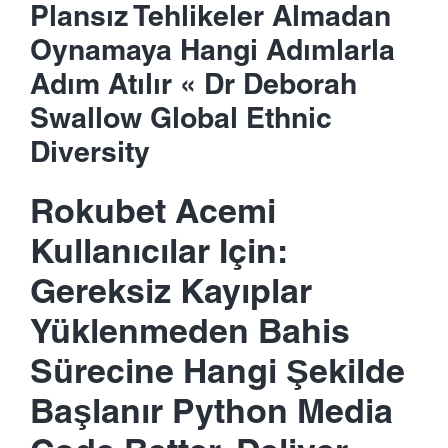
Developments
Plansız Tehlikeler Almadan
Oynamaya Hangi Adımlarla
Contact Us
Adım Atılır « Dr Deborah
Swallow Global Ethnic
Diversity
Rokubet Acemi
Kullanıcılar Için:
Gereksiz Kayıplar
Yüklenmeden Bahis
Sürecine Hangi Şekilde
Başlanır Python Media