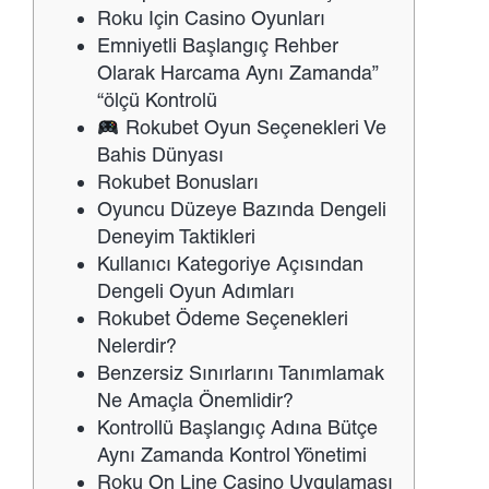
Roku Için Casino Oyunları
Emniyetli Başlangıç Rehber
Olarak Harcama Aynı Zamanda”
“ölçü Kontrolü
Rokubet Oyun Seçenekleri Ve
Bahis Dünyası
Rokubet Bonusları
Oyuncu Düzeye Bazında Dengeli
Deneyim Taktikleri
Kullanıcı Kategoriye Açısından
Dengeli Oyun Adımları
Rokubet Ödeme Seçenekleri
Nelerdir?
Benzersiz Sınırlarını Tanımlamak
Ne Amaçla Önemlidir?
Kontrollü Başlangıç Adına Bütçe
Aynı Zamanda Kontrol Yönetimi
Roku On Line Casino Uygulaması