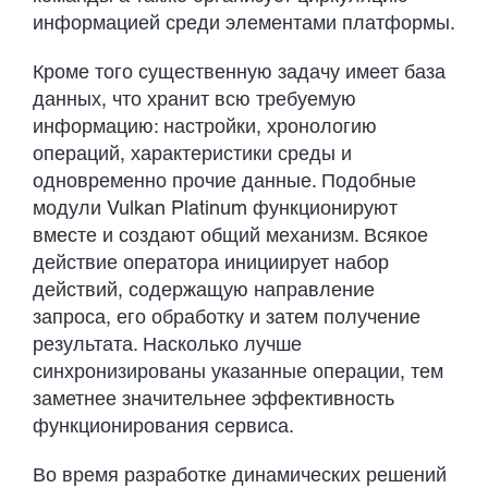
информацией среди элементами платформы.
Кроме того существенную задачу имеет база
данных, что хранит всю требуемую
информацию: настройки, хронологию
операций, характеристики среды и
одновременно прочие данные. Подобные
модули Vulkan Platinum функционируют
вместе и создают общий механизм. Всякое
действие оператора инициирует набор
действий, содержащую направление
запроса, его обработку и затем получение
результата. Насколько лучше
синхронизированы указанные операции, тем
заметнее значительнее эффективность
функционирования сервиса.
Во время разработке динамических решений