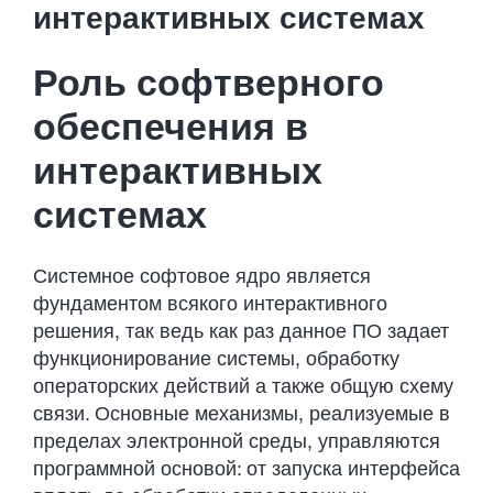
Developments
интерактивных системах
Роль софтверного
Contact Us
обеспечения в
интерактивных
системах
Системное софтовое ядро является
фундаментом всякого интерактивного
решения, так ведь как раз данное ПО задает
функционирование системы, обработку
операторских действий а также общую схему
связи. Основные механизмы, реализуемые в
пределах электронной среды, управляются
программной основой: от запуска интерфейса