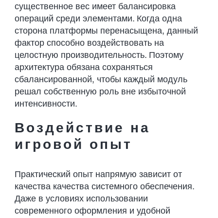
существенное вес имеет балансировка
операций среди элементами. Когда одна
сторона платформы перенасыщена, данный
фактор способно воздействовать на
целостную производительность. Поэтому
архитектура обязана сохраняться
сбалансированной, чтобы каждый модуль
решал собственную роль вне избыточной
интенсивности.
Воздействие на
игровой опыт
Практический опыт напрямую зависит от
качества качества системного обеспечения.
Даже в условиях использовании
современного оформления и удобной