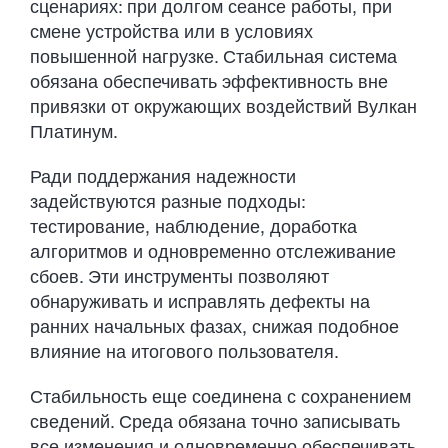
сценариях: при долгом сеансе работы, при
смене устройства или в условиях
повышенной нагрузке. Стабильная система
обязана обеспечивать эффективность вне
привязки от окружающих воздействий Вулкан
Платинум.
Ради поддержания надежности
задействуются разные подходы:
тестирование, наблюдение, доработка
алгоритмов и одновременно отслеживание
сбоев. Эти инструменты позволяют
обнаруживать и исправлять дефекты на
ранних начальных фазах, снижая подобное
влияние на итогового пользователя.
Стабильность еще соединена с сохранением
сведений. Среда обязана точно записывать
все изменения и одновременно обеспечивать