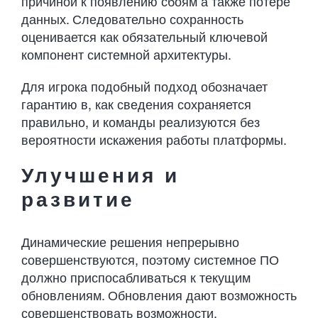
причиной к появлению сбоям а также потере
данных. Следовательно сохранность
оценивается как обязательный ключевой
компонент системной архитектуры.
Для игрока подобный подход обозначает
гарантию в, как сведения сохраняется
правильно, и команды реализуются без
вероятности искажения работы платформы.
Улучшения и
развитие
Динамические решения непрерывно
совершенствуются, поэтому системное ПО
должно приспосабливаться к текущим
обновлениям. Обновления дают возможность
совершенствовать возможности,