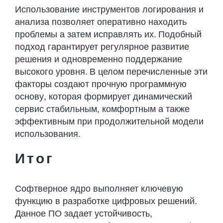
Использование инструментов логирования и
анализа позволяет оперативно находить
проблемы а затем исправлять их. Подобный
подход гарантирует регулярное развитие
решения и одновременно поддержание
высокого уровня. В целом перечисленные эти
факторы создают прочную программную
основу, которая формирует динамический
сервис стабильным, комфортным а также
эффективным при продолжительной модели
использования.
Итог
Софтверное ядро выполняет ключевую
функцию в разработке цифровых решений.
Данное ПО задает устойчивость,