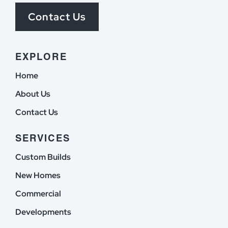
Contact Us
EXPLORE
Home
About Us
Contact Us
SERVICES
Custom Builds
New Homes
Commercial
Developments