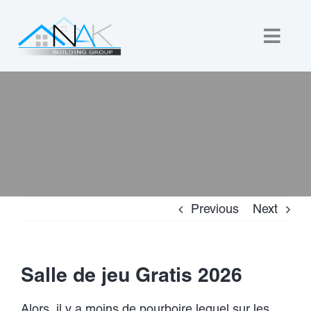
Skip
to
Togg
content
Navig
Home
About Us
Custom Builds
Previous
Next
New Homes
Commercial
Salle de jeu Gratis 2026
Alors, il y a moins de pourboire lequel sur les