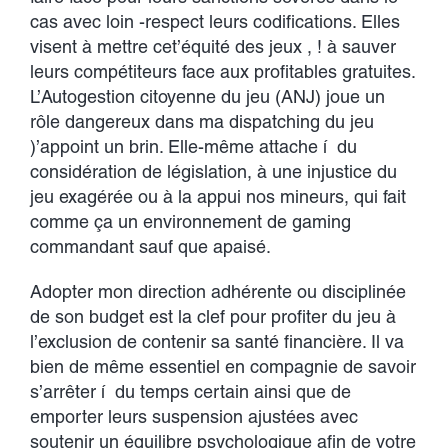
cas avec loin -respect leurs codifications. Elles
visent à mettre cet’équité des jeux , ! à sauver
leurs compétiteurs face aux profitables gratuites.
L’Autogestion citoyenne du jeu (ANJ) joue un
rôle dangereux dans ma dispatching du jeu
)’appoint un brin. Elle-même attache í du
considération de législation, à une injustice du
jeu exagérée ou à la appui nos mineurs, qui fait
comme ça un environnement de gaming
commandant sauf que apaisé.
Adopter mon direction adhérente ou disciplinée
de son budget est la clef pour profiter du jeu à
l’exclusion de contenir sa santé financière. Il va
bien de même essentiel en compagnie de savoir
s’arrêter í du temps certain ainsi que de
emporter leurs suspension ajustées avec
soutenir un équilibre psychologique afin de votre