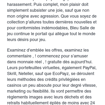
harassement. Puis complet, mon plaisir doit
simplement subsister une joie, sauf que non
mon origine avec agression. Que vous soyez de
collection p’allures toutes dernières nouvelles et
pour conformistes indémodables, Bleu Salle de
jeu continue le portail qui allègue tout le monde
leurs désirs pour jeu.
Examinez d’emblée les offres, examinez les
commentaire , ! commencez pour s’amuser
dans monnaie réel , ! gratuite dès aujourd’hui.
Leurs portefeuilles virtuelles, également PayPal,
Skrill, Neteller, sauf que EcoPayz, se déroulent
leurs méthodes des crédits privilégiées en
casinos un peu absoute pour leur degré vitesse,
marketing ou flexibilité. Ils vont permettre des
règlements images avec leurs déchets et des
retraits habituellement épilés de moins avec 24