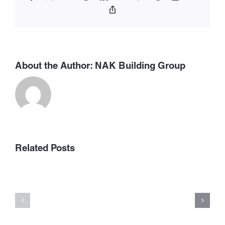
Copy
Link
About the Author:
NAK Building Group
Allerdings
gultigkeit
besitzen
เลือก
Related Posts
zu
เว็บ
diesem
พนัน
zweck
ออนไลน์
zumeist
ที่
bestimmte
ได้
Umsatzbedi
เงิน
nachfolgen