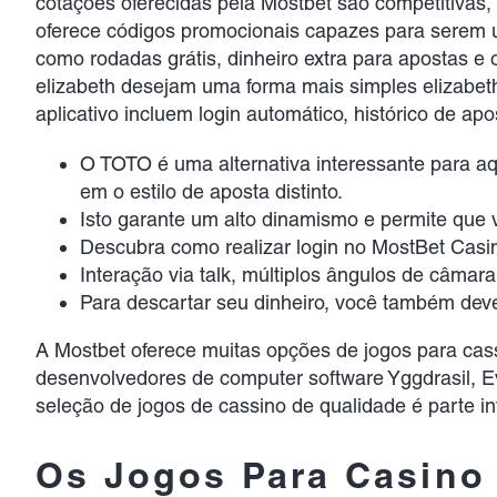
cotações oferecidas pela Mostbet são competitivas
oferece códigos promocionais capazes para serem u
como rodadas grátis, dinheiro extra para apostas 
elizabeth desejam uma forma mais simples elizabeth
aplicativo incluem login automático, histórico de a
O TOTO é uma alternativa interessante para aq
em o estilo de aposta distinto.
Isto garante um alto dinamismo e permite que 
Descubra como realizar login no MostBet Casino
Interação via talk, múltiplos ângulos de câmara
Para descartar seu dinheiro, você também dev
A Mostbet oferece muitas opções de jogos para cassi
desenvolvedores de computer software Yggdrasil, Ev
seleção de jogos de cassino de qualidade é parte in
Os Jogos Para Casino