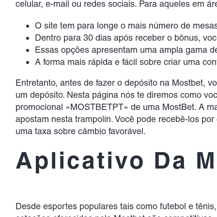
celular, e-mail ou redes sociais. Para aqueles em á
O site tem para longe o mais número de mesas 
Dentro para 30 dias após receber o bônus, você
Essas opções apresentam uma ampla gama de 
A forma mais rápida e fácil sobre criar uma con
Entretanto, antes de fazer o depósito na Mostbet, 
um depósito. Nesta página nós te diremos como voc
promocional «MOSTBETPT» de uma MostBet. A maiori
apostam nesta trampolín. Você pode recebê-los por
uma taxa sobre câmbio favorável.
Aplicativo Da 
Desde esportes populares tais como futebol e tênis