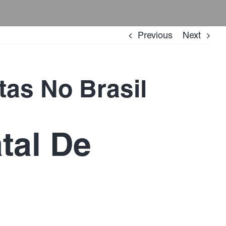
Previous
Next
tas No Brasil
tal De