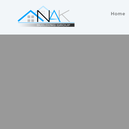
Skip
to
Home
content