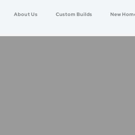
About Us
Custom Builds
New Hom