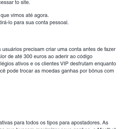
essar to site.
 que vimos até agora.
irá-lo para sua conta pessoal.
 usuários precisam criar uma conta antes de fazer
or de até 300 euros ao aderir ao código
gios ativos e os clientes VIP desfrutam enquanto
 Você pode trocar as moedas ganhas por bônus com
tivas para todos os tipos para apostadores. As