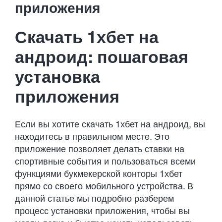
Developments
приложения
Скачать 1хбет на
Contact Us
андроид: пошаговая
установка
приложения
Если вы хотите скачать 1хбет на андроид, вы
находитесь в правильном месте. Это
приложение позволяет делать ставки на
спортивные события и пользоваться всеми
функциями букмекерской конторы 1хбет
прямо со своего мобильного устройства. В
данной статье мы подробно разберем
процесс установки приложения, чтобы вы