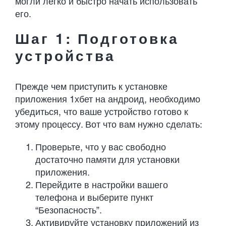
могли легко и быстро начать использовать
его.
Шаг 1: Подготовка
устройства
Прежде чем приступить к установке
приложения 1хбет на андроид, необходимо
убедиться, что ваше устройство готово к
этому процессу. Вот что вам нужно сделать:
Проверьте, что у вас свободно
достаточно памяти для установки
приложения.
Перейдите в настройки вашего
телефона и выберите пункт
“Безопасность”.
Активируйте установку приложений из