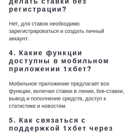
делать ставки без
регистрации?
Нет, для ставок необходимо
зарегистрироваться и создать личный
аккаунт.
4. Какие функции
доступны в мобильном
приложении 1хбет?
Мобильное приложение предлагает все
функции, включая ставки в линии, live-ставки,
вывод и пополнение средств, доступ к
статистике и новостям.
5. Как связаться с
поддержкой 1хбет через