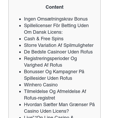
Content
Ingen Omsætningskrav Bonus
Spillelicenser För Betting Uden
Om Dansk Licens:
Cash & Free Spins
Storre Variation Af Spilmuligheter
De Bedste Casinoer Uden Rofus
Registreringsperioder Og
Varighed Af Rofus
Bonusser Og Kampagner På
Spillesider Uden Rofus
Winhero Casino
Tilmeldelse Og Afmeldelse Af
Rofus-registret
Hvordan Sætter Man Grænser På
Casino Uden Licens?
Live” “On Line Casino &