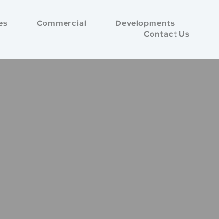
es
Commercial
Developments
Contact Us