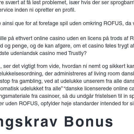
svært at få løst problemet, især hvis der ser sprogbarrier
vice inden ni opretter en profil.
 ainsi que for at foretage spil uden omkring ROFUS, da w
ille på ethvert online casino uden en licens på trods af
d og penge, og de kan afgøre, om et casino føles trygt at 
edste udenlandsk casino med Trustly?
ser det vigtigt from vide, hvordan ni nemt og sikkert k
udelukkelsesordning, der administreres af living room d
y stop fra gambling, ved at udelukke unserem fra alle da
tomatisk udelukket fra alle” “danske licenserede online 
ateriale fra casinoer, så du undgår fristelsen til in spi
aler uden ROFUS, opfylder høje standarder intended for s
ngskrav Bonus