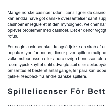
Mange norske casinoer uden licens ligner de casinoer
kan endda have got danske oversættelser samt suppo
casinoer er reguleret af den myndighed, welcher har 
oplever problemer med casinoet. Det er derfor vigti
rofus
.
For nogle casinoer skal du også tjekke en skab af u
populær type for bonus, dieser giver spillere muligh
velkomstbonussen eller andre øvrige bonusser, elr og
room typisk knyttet until udvalgte spil eller spiludby
omsættes et bestemt antal gange, før para kan udbet
tjekker feedback fra andre danske spillere.
Spillelicenser För Be