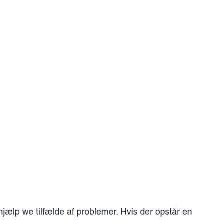
 hjælp we tilfælde af problemer. Hvis der opstår en