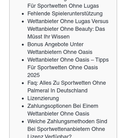
Für Sportwetten Ohne Lugas
Fehlende Spielerunterstützung
Wettanbieter Ohne Lugas Versus
Wettanbieter Ohne Beauty: Das
Müsst Ihr Wissen
Bonus Angebote Unter
Wettanbietern Ohne Oasis
Wettanbieter Ohne Oasis – Tipps
Für Sportwetten Ohne Oasis
2025
Faq: Alles Zu Sportwetten Ohne
Palmeral In Deutschland
Lizenzierung
Zahlungsoptionen Bei Einem
Wettanbieter Ohne Oasis
Welche Zahlungsmethoden Sind
Bei Sportwettenanbietern Ohne
Lizenz Verfügbar?