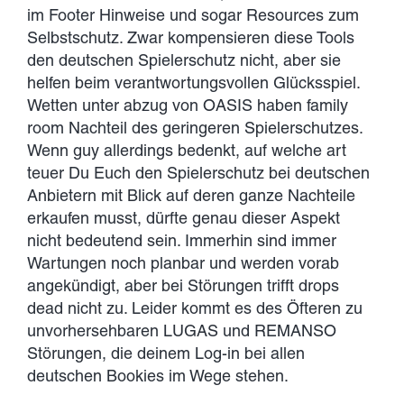
im Footer Hinweise und sogar Resources zum
Selbstschutz. Zwar kompensieren diese Tools
den deutschen Spielerschutz nicht, aber sie
helfen beim verantwortungsvollen Glücksspiel.
Wetten unter abzug von OASIS haben family
room Nachteil des geringeren Spielerschutzes.
Wenn guy allerdings bedenkt, auf welche art
teuer Du Euch den Spielerschutz bei deutschen
Anbietern mit Blick auf deren ganze Nachteile
erkaufen musst, dürfte genau dieser Aspekt
nicht bedeutend sein. Immerhin sind immer
Wartungen noch planbar und werden vorab
angekündigt, aber bei Störungen trifft drops
dead nicht zu. Leider kommt es des Öfteren zu
unvorhersehbaren LUGAS und REMANSO
Störungen, die deinem Log-in bei allen
deutschen Bookies im Wege stehen.