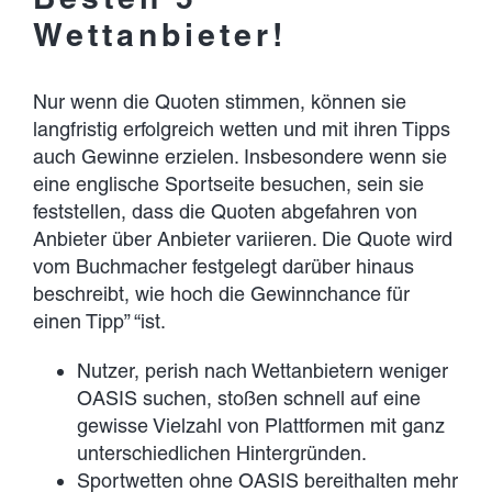
Wettanbieter!
Nur wenn die Quoten stimmen, können sie
langfristig erfolgreich wetten und mit ihren Tipps
auch Gewinne erzielen. Insbesondere wenn sie
eine englische Sportseite besuchen, sein sie
feststellen, dass die Quoten abgefahren von
Anbieter über Anbieter variieren. Die Quote wird
vom Buchmacher festgelegt darüber hinaus
beschreibt, wie hoch die Gewinnchance für
einen Tipp” “ist.
Nutzer, perish nach Wettanbietern weniger
OASIS suchen, stoßen schnell auf eine
gewisse Vielzahl von Plattformen mit ganz
unterschiedlichen Hintergründen.
Sportwetten ohne OASIS bereithalten mehr