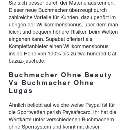
Sie sich besser durch der Materie auskennen.
Dieser neue Buchmacher überzeugt durch
zahlreiche Vorteile für Kunden, dazu gehört im
übrigen der Willkommensbonus, über dem man
leicht und bequem höhere Risiken beim Wetten
eingehen kann. Supabet offeriert als
Komplettanbieter einen Willkommensbonus
inside Höhe von 100% bis zu two hundred €
al-
bazaz-jauch.de
.
Buchmacher Ohne Beauty
Vs Buchmacher Ohne
Lugas
Ähnlich beliebt auf welche weise Paypal ist für
die Sportwetten perish Paysafecard. Ihr hat die
Wertkarte unter verschiedenen Buchmachern
ohne Sperrsystem und könnt mit dieser