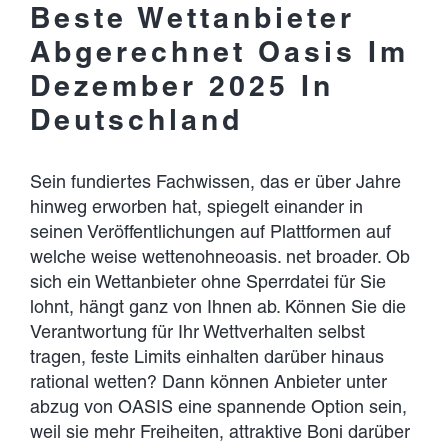
Beste Wettanbieter
Abgerechnet Oasis Im
Dezember 2025 In
Deutschland
Sein fundiertes Fachwissen, das er über Jahre
hinweg erworben hat, spiegelt einander in
seinen Veröffentlichungen auf Plattformen auf
welche weise wettenohneoasis. net broader. Ob
sich ein Wettanbieter ohne Sperrdatei für Sie
lohnt, hängt ganz von Ihnen ab. Können Sie die
Verantwortung für Ihr Wettverhalten selbst
tragen, feste Limits einhalten darüber hinaus
rational wetten? Dann können Anbieter unter
abzug von OASIS eine spannende Option sein,
weil sie mehr Freiheiten, attraktive Boni darüber