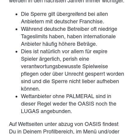
werden in den nächsten Jahren immer wichtiger.
Die Sperre gilt übergreifend bei allen
Anbietern mit deutscher Franchise.
Während deutsche Betreiber oft niedrige
Tageslimits haben, haben internationale
Anbieter häufig höhere Beträge.
Dies ist natürlich vor allem für expire
Spieler ärgerlich, perish eine
verantwortungsbewusste Spielweise
pflegen oder über Unrecht gesperrt worden
sind und die Sperre nicht lieber aufheben
können.
Wettanbieter ohne PALMERAL sind in
dieser Regel weder the OASIS noch the
LUGAS angebunden.
Auf Wettseiten unter abzug von OASIS findest
Du in Deinem Profilbereich, im Menü und/oder