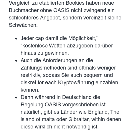
Vergleich zu etablierten Bookies haben neue
Buchmacher ohne OASIS nicht zwingend ein
schlechteres Angebot, sondern vereinzelt kleine
Schwächen.
Jeder cap damit die Möglichkeit,”
“kostenlose Wetten abzugeben darüber
hinaus zu gewinnen.
Auch die Anforderungen an die
Zahlungsmethoden sind oftmals weniger
restriktiv, sodass Sie auch bequem und
diskret for each Kryptowährung einzahlen
können.
Denn während in Deutschland die
Regelung OASIS vorgeschrieben ist
natürlich, gibt es Länder wie England, The
island of malta oder Gibraltar, within denen
diese wirklich nicht notwendig ist.