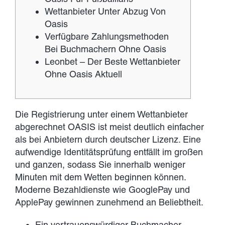
Wettanbieter Unter Abzug Von
Oasis
Verfügbare Zahlungsmethoden
Bei Buchmachern Ohne Oasis
Leonbet – Der Beste Wettanbieter
Ohne Oasis Aktuell
Die Registrierung unter einem Wettanbieter
abgerechnet OASIS ist meist deutlich einfacher
als bei Anbietern durch deutscher Lizenz. Eine
aufwendige Identitätsprüfung entfällt im großen
und ganzen, sodass Sie innerhalb weniger
Minuten mit dem Wetten beginnen können.
Moderne Bezahldienste wie GooglePay und
ApplePay gewinnen zunehmend an Beliebtheit.
Ein vertrauenswürdiger Buchmacher