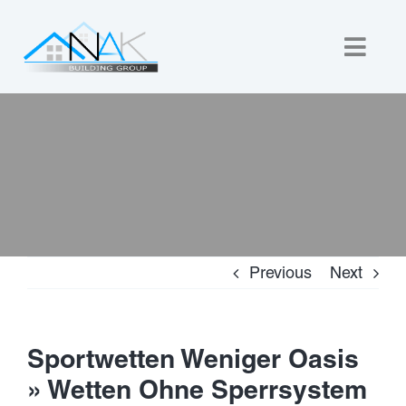
Skip
to
Togg
content
Navig
Home
About Us
Custom Builds
Previous
Next
New Homes
Commercial
Sportwetten Weniger Oasis
» Wetten Ohne Sperrsystem