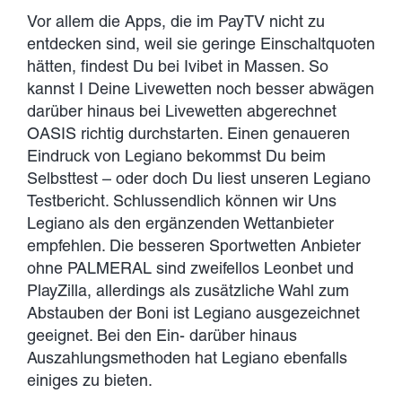
Vor allem die Apps, die im PayTV nicht zu
entdecken sind, weil sie geringe Einschaltquoten
hätten, findest Du bei Ivibet in Massen. So
kannst I Deine Livewetten noch besser abwägen
darüber hinaus bei Livewetten abgerechnet
OASIS richtig durchstarten. Einen genaueren
Eindruck von Legiano bekommst Du beim
Selbsttest – oder doch Du liest unseren Legiano
Testbericht. Schlussendlich können wir Uns
Legiano als den ergänzenden Wettanbieter
empfehlen. Die besseren Sportwetten Anbieter
ohne PALMERAL sind zweifellos Leonbet und
PlayZilla, allerdings als zusätzliche Wahl zum
Abstauben der Boni ist Legiano ausgezeichnet
geeignet. Bei den Ein- darüber hinaus
Auszahlungsmethoden hat Legiano ebenfalls
einiges zu bieten.