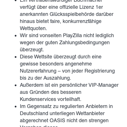
verfügt über eine offizielle Lizenz 1er
anerkannten Glücksspielbehörde darüber
hinaus bietet faire, konkurrenzfähige
Wettquoten.
Wir sind vonseiten PlayZilla nicht lediglich
wegen der guten Zahlungsbedingungen
überzeugt.
Diese Wettsite überzeugt durch eine
gewisse besonders angenehme
Nutzererfahrung – von jeder Registrierung
bis zu der Auszahlung.
Außerdem ist ein persönlicher VIP-Manager
aus Gründen des besseren
Kundenservices vorteilhaft.
Im Gegensatz zu regulierten Anbietern in
Deutschland unterliegen Wettanbieter
abgerechnet OASIS nicht den strengen