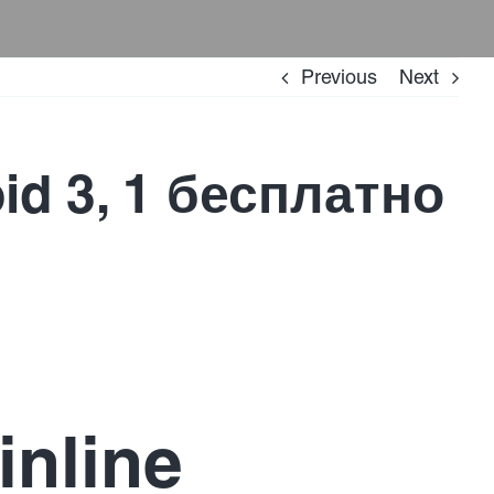
Previous
Next
d 3, 1 бесплатно
nline