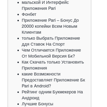
мальской И Интерфейс
Приложения Pari
Фонбет
Приложение Pari – Бонус До
20000 копейки Всем Новым
Клиентам
только Выбрать Приложение
ддя Ставок На Спорт
Чем Отличается Приложение
От Мобильной Версия Бк?
Как Скачать только Установить
Приложения
какие Возможности
Предоставляет Приложение Бк
Pari в Android?
Рейтинг одним Букмекеров На
Андроид
Лучшие Бонусы