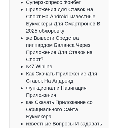
Суперэкспресс Фонбет
Приложения для Ставок На
Спорт На Android: известные
Букмекеры Для Смартфонов В
2025 обжоровку
же Вывести Средства
пиппардом Баланса Через
Приложение Для Ставок на
Спорт?
№7 Winline
Как Скачать Приложение Для
Ставок На Андроид
Функционал и Навигация
Приложения
как Скачать Приложение со
Официального Сайта
Букмекера
известные Вопросы И задавать