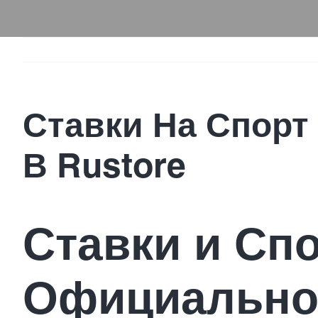
Ставки На Спорт 
В Rustore
Ставки и Сп
Официальном 