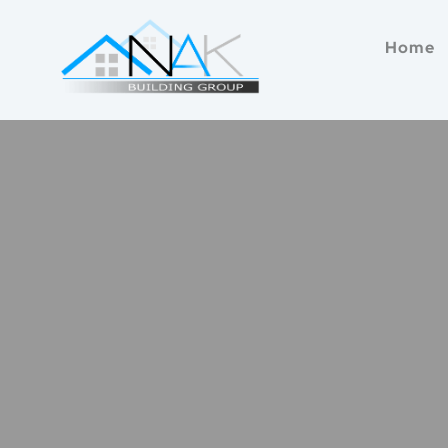
Skip
to
Home
content