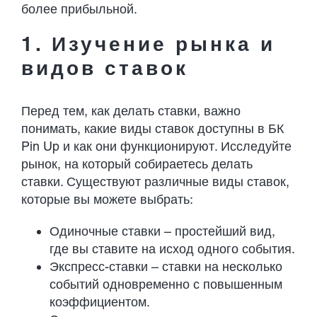
более прибыльной.
1. Изучение рынка и
видов ставок
Перед тем, как делать ставки, важно
понимать, какие виды ставок доступны в БК
Pin Up и как они функционируют. Исследуйте
рынок, на который собираетесь делать
ставки. Существуют различные виды ставок,
которые вы можете выбрать:
Одиночные ставки – простейший вид,
где вы ставите на исход одного события.
Экспресс-ставки – ставки на несколько
событий одновременно с повышенным
коэффициентом.