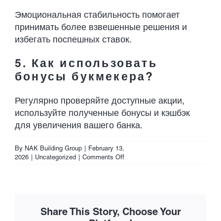
Эмоциональная стабильность помогает
принимать более взвешенные решения и
избегать поспешных ставок.
5. Как использовать
бонусы букмекера?
Регулярно проверяйте доступные акции,
используйте полученные бонусы и кэшбэк
для увеличения вашего банка.
By
NAK Building Group
|
February 13,
on
2026
|
Uncategorized
|
Comments Off
Стратегии
успешных
ставок
в
БК
Share This Story, Choose Your
Pin
Up