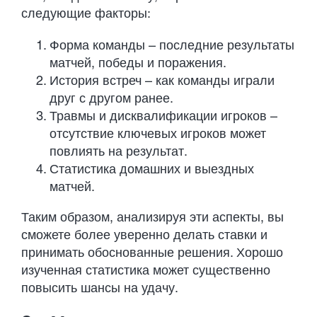
следующие факторы:
Форма команды – последние результаты
матчей, победы и поражения.
История встреч – как команды играли
друг с другом ранее.
Травмы и дисквалификации игроков –
отсутствие ключевых игроков может
повлиять на результат.
Статистика домашних и выездных
матчей.
Таким образом, анализируя эти аспекты, вы
сможете более уверенно делать ставки и
принимать обоснованные решения. Хорошо
изученная статистика может существенно
повысить шансы на удачу.