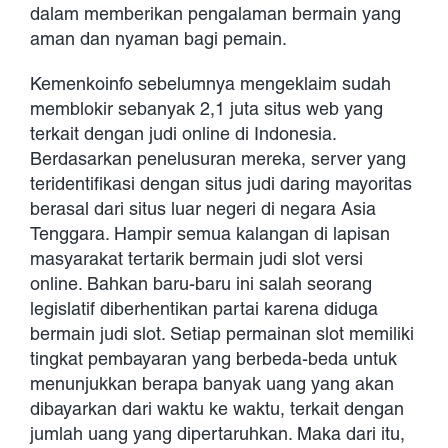
dalam memberikan pengalaman bermain yang
aman dan nyaman bagi pemain.
Kemenkoinfo sebelumnya mengeklaim sudah
memblokir sebanyak 2,1 juta situs web yang
terkait dengan judi online di Indonesia.
Berdasarkan penelusuran mereka, server yang
teridentifikasi dengan situs judi daring mayoritas
berasal dari situs luar negeri di negara Asia
Tenggara. Hampir semua kalangan di lapisan
masyarakat tertarik bermain judi slot versi
online. Bahkan baru-baru ini salah seorang
legislatif diberhentikan partai karena diduga
bermain judi slot. Setiap permainan slot memiliki
tingkat pembayaran yang berbeda-beda untuk
menunjukkan berapa banyak uang yang akan
dibayarkan dari waktu ke waktu, terkait dengan
jumlah uang yang dipertaruhkan. Maka dari itu,