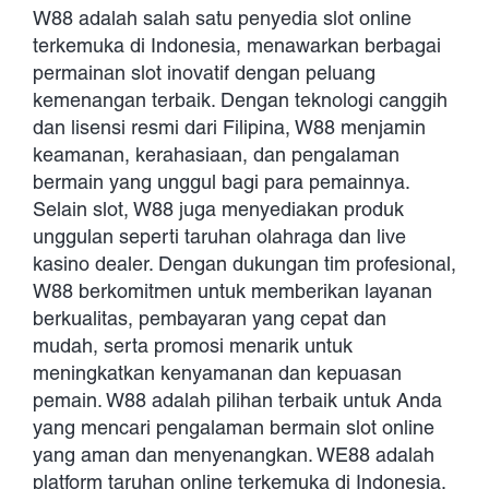
W88 adalah salah satu penyedia slot online
terkemuka di Indonesia, menawarkan berbagai
permainan slot inovatif dengan peluang
kemenangan terbaik. Dengan teknologi canggih
dan lisensi resmi dari Filipina, W88 menjamin
keamanan, kerahasiaan, dan pengalaman
bermain yang unggul bagi para pemainnya.
Selain slot, W88 juga menyediakan produk
unggulan seperti taruhan olahraga dan live
kasino dealer. Dengan dukungan tim profesional,
W88 berkomitmen untuk memberikan layanan
berkualitas, pembayaran yang cepat dan
mudah, serta promosi menarik untuk
meningkatkan kenyamanan dan kepuasan
pemain. W88 adalah pilihan terbaik untuk Anda
yang mencari pengalaman bermain slot online
yang aman dan menyenangkan. WE88 adalah
platform taruhan online terkemuka di Indonesia,