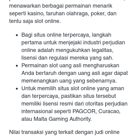
menawarkan berbagai permainan menarik
seperti kasino, taruhan olahraga, poker, dan
tentu saja slot online.
Bagi situs online terpercaya, langkah
pertama untuk menjejaki industri perjudian
online adalah mengukuhkan legalitas,
lisensi dan regulasi mereka yang sah.
Permainan slot uang asli mengharuskan
Anda bertaruh dengan uang asli agar dapat
memenangkan uang yang sebenarnya.
Untuk memilih situs slot online yang aman
dan terpercaya, pastikan situs tersebut
memiliki lisensi resmi dari otoritas perjudian
internasional seperti PAGCOR, Curacao,
atau Malta Gaming Authority.
Nilai transaksi yang terkait dengan judi online