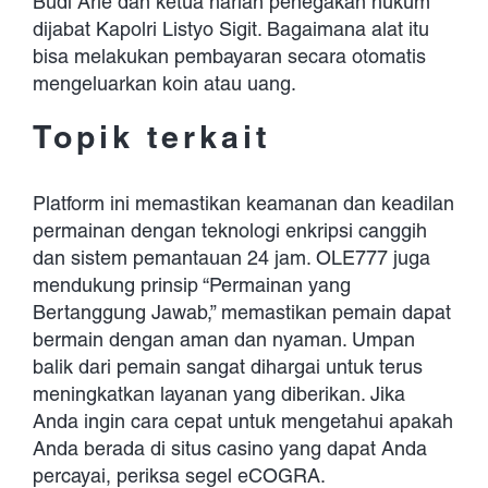
Budi Arie dan ketua harian penegakan hukum
dijabat Kapolri Listyo Sigit. Bagaimana alat itu
bisa melakukan pembayaran secara otomatis
mengeluarkan koin atau uang.
Topik terkait
Platform ini memastikan keamanan dan keadilan
permainan dengan teknologi enkripsi canggih
dan sistem pemantauan 24 jam. OLE777 juga
mendukung prinsip “Permainan yang
Bertanggung Jawab,” memastikan pemain dapat
bermain dengan aman dan nyaman. Umpan
balik dari pemain sangat dihargai untuk terus
meningkatkan layanan yang diberikan. Jika
Anda ingin cara cepat untuk mengetahui apakah
Anda berada di situs casino yang dapat Anda
percayai, periksa segel eCOGRA.