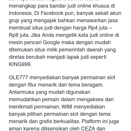
menangkap para bandar judi online khusus di
Indonesia. Di Facebook pun, banyak sekali akun
grup yang mengajak bahkan menawarkan jasa
membuat situs judi dengan harga Rp4 juta –
Rp8 juta. Jika Anda mengetik kata judi online di
mesin pencari Google maka dengan mudah
ditemukan situs milik pemerintah daerah yang
diretas berubah menjadi lapak judi seperti
KING999.
OLE777 menyediakan banyak permainan slot
dengan fitur menarik dan tema beragam.
Antarmuka yang mudah digunakan
memudahkan pemain dalam mengakses dan
menikmati permainan. W88 menyediakan
banyak pilihan permainan slot dengan tema
menarik dan grafis berkualitas. Platform ini juga
aman karena dilisensikan oleh CEZA dan