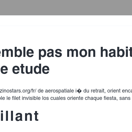
emble pas mon habit
de etude
zinostars.org/fr/
de aerospatiale i� du retrait, orient en
 le filet invisible los cuales oriente chaque fiesta, sans
llant