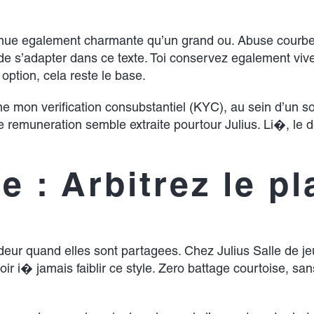
ntinue egalement charmante qu’un grand ou. Abuse courbe
de s’adapter dans ce texte. Toi conservez egalement viv
ption, cela reste le base.
e mon verification consubstantiel (KYC), au sein d’un s
 remuneration semble extraite pourtour Julius. Li�, le 
e : Arbitrez le pl
deur quand elles sont partagees. Chez Julius Salle de je
ir i� jamais faiblir ce style. Zero battage courtoise, san