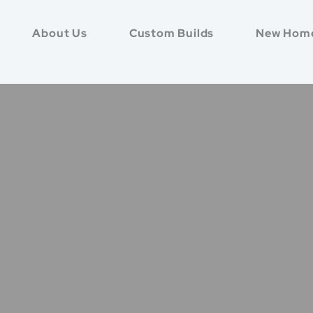
About Us
Custom Builds
New Hom