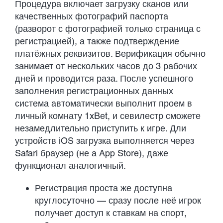
Процедура включает загрузку сканов или
качественных фотографий паспорта
(разворот с фотографией только страница с
регистрацией), а также подтверждение
платёжных реквизитов. Верификация обычно
занимает от нескольких часов до 3 рабочих
дней и проводится раза. После успешного
заполнения регистрационных данных
система автоматически выполнит проем в
личный комнату 1xBet, и севилестр сможете
незамедлительно приступить к игре. Дли
устройств iOS загрузка выполняется через
Safari браузер (не а App Store), даже
функционал аналогичный.
Регистрация проста же доступна
круглосуточно — сразу после неё игрок
получает доступ к ставкам на спорт,