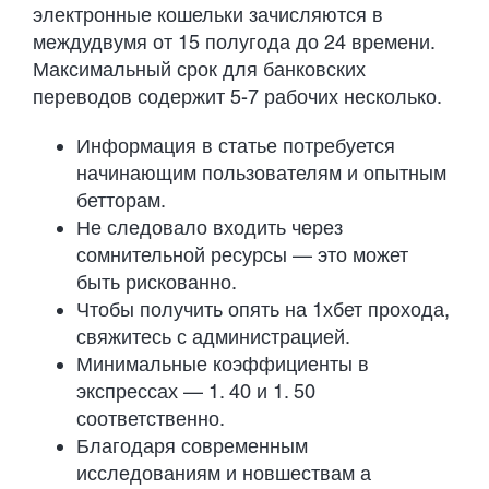
электронные кошельки зачисляются в
междудвумя от 15 полугода до 24 времени.
Максимальный срок для банковских
переводов содержит 5-7 рабочих несколько.
Информация в статье потребуется
начинающим пользователям и опытным
бетторам.
Не следовало входить через
сомнительной ресурсы — это может
быть рискованно.
Чтобы получить опять на 1хбет прохода,
свяжитесь с администрацией.
Минимальные коэффициенты в
экспрессах — 1. 40 и 1. 50
соответственно.
Благодаря современным
исследованиям и новшествам а