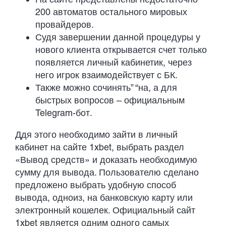
200 автоматов остального мировых
провайдеров.
Судя завершении данной процедуры у
нового клиента открывается счет только
появляется личный кабинетик, через
него игрок взаимодействует с БК.
Также можно сочинять” “на, а для
быстрых вопросов – официальным
Telegram-бот.
Ддя этого необходимо зайти в личный
кабинет на сайте 1xbet, выбрать раздел
«Вывод средств» и доказать необходимую
сумму для вывода. Пользователю сделано
предложено выбрать удобную способ
вывода, одноиз, на банковскую карту или
электронный кошелек. Официальный сайт
1xbet является одним одного самых