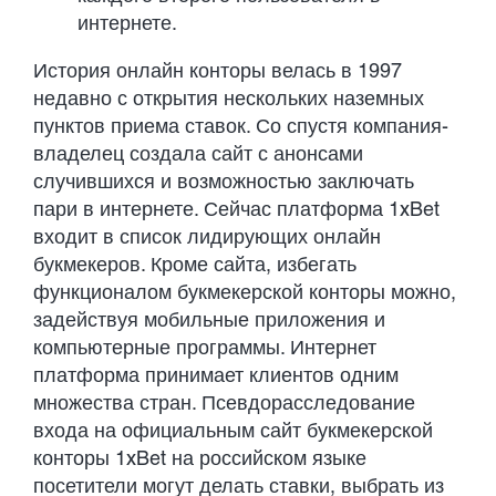
интернете.
История онлайн конторы велась в 1997
недавно с открытия нескольких наземных
пунктов приема ставок. Со спустя компания-
владелец создала сайт с анонсами
случившихся и возможностью заключать
пари в интернете. Сейчас платформа 1xBet
входит в список лидирующих онлайн
букмекеров. Кроме сайта, избегать
функционалом букмекерской конторы можно,
задействуя мобильные приложения и
компьютерные программы. Интернет
платформа принимает клиентов одним
множества стран. Псевдорасследование
входа на официальным сайт букмекерской
конторы 1xBet на российском языке
посетители могут делать ставки, выбрать из