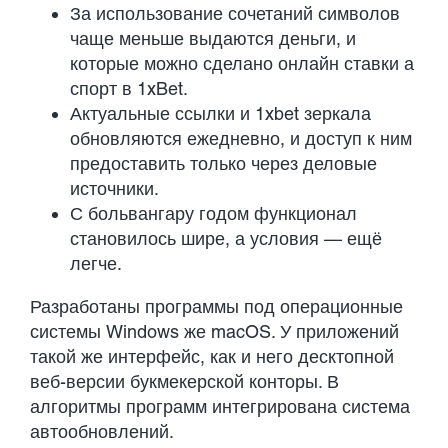
За использование сочетаний символов
чаще меньше выдаются деньги, и
которые можно сделано онлайн ставки а
спорт в 1xBet.
Актуальные ссылки и 1xbet зеркала
обновляются ежедневно, и доступ к ним
предоставить только через деловые
источники.
С больвангару годом функционал
становилось шире, а условия — ещё
легче.
Разработаны программы под операционные
системы Windows же macOS. У приложений
такой же интерфейс, как и него десктопной
веб-версии букмекерской конторы. В
алгоритмы программ интегрирована система
автообновлений.