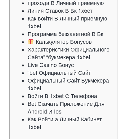
прохода В Личный приемную
Линия Ставок В Бк 1хбет
Как войти В Личный приемную
1xbet
Программа беззаветной В Бк
Калькулятор Бонусов
Характеристики Официального
Сайта” “букмекера 1xbet
Live Casino Бонус
“bet Официальный Сайт
Официальный Сайт Букмекера
1xbet
Войти В 1xbet С Телефона
Bet Скачать Приложение Для
Android И Ios
Как Войти а Личный Кабинет
1xbet