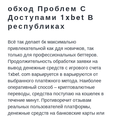
обход Проблем С
Доступами 1xbet В
республиках
Всё так делает бк максимально
привлекательной как ддя новичков, так
только для профессиональных беттеров.
Продолжительность обработки заявки на
вывод денежные средств с игрового счета
1xbet. com варьируется в варьируются от
выбранного платёжного метода. Наиболее
оперативный способ – криптовалютные
переводы, средства поступаю на кошелек в
течение минут. Противоречит отзывам
реальных пользователей платформы,
денежные средств на банковские карты или