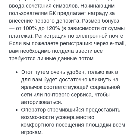
ввода сочетания символов. Начинающим
пользователям БК предлагает награду за
внесение первого депозита. Размер бонуса
— от 100% до 120% (в зависимости от суммы
платежа). Регистрация по электронной почте
Если вы пожелаете регистрацию через e-mail,
вам необходимо полдела ввести все
требуются личные данные потом.
Этот путем очень удобен, только как в
для вам будет достаточно кликнуть на
ярлычок соответствующей социальной
сети или почтового сервиса, чтобы
авторизоваться.
Оператор стремившийся предоставить
возможности усовершенство
комфортного посещения площадки всем
игрокам.