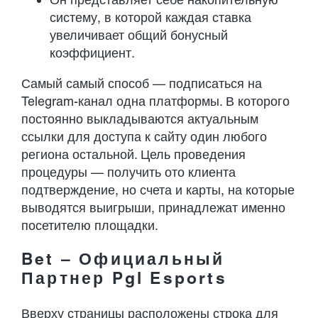
систему, в которой каждая ставка
увеличивает общий бонусный
коэффициент.
Самый самый способ — подписаться на
Telegram-канал одна платформы. В которого
постоянно выкладываются актуальным
ссылки для доступа к сайту один любого
региона остальной. Цель проведения
процедуры — получить ото клиента
подтверждение, но счета и карты, на которые
выводятся выигрыши, принадлежат именно
посетителю площадки.
Bet – Официальный
Партнер Pgl Esports
Вверху страницы расположены строка для