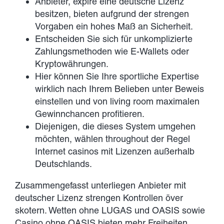
Anbieter, expire eine deutsche Lizenz
besitzen, bieten aufgrund der strengen
Vorgaben ein hohes Maß an Sicherheit.
Entscheiden Sie sich für unkomplizierte
Zahlungsmethoden wie E-Wallets oder
Kryptowährungen.
Hier können Sie Ihre sportliche Expertise
wirklich nach Ihrem Belieben unter Beweis
einstellen und von living room maximalen
Gewinnchancen profitieren.
Diejenigen, die dieses System umgehen
möchten, wählen throughout der Regel
Internet casinos mit Lizenzen außerhalb
Deutschlands.
Zusammengefasst unterliegen Anbieter mit
deutscher Lizenz strengen Kontrollen över
skotern. Wetten ohne LUGAS und OASIS sowie
Casino ohne OASIS bieten mehr Freiheiten