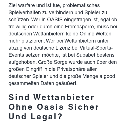
Ziel warfare und ist fue, problematisches
Spielverhalten zu verhindern und Spieler zu
schützen. Wer in OASIS eingetragen ist, egal ob
freiwillig oder durch eine Fremdsperre, muss bei
deutschen Wettanbietern keine Online Wetten
mehr platzieren. Wer bei Wettanbietern unter
abzug von deutsche Lizenz bei Virtual-Sports-
Events setzen möchte, ist bei Supabet bestens
aufgehoben. Große Sorge wurde auch über den
großen Eingriff in die Privatsphäre aller
deutscher Spieler und die große Menge a good
gesammelten Daten geäußert.
Sind Wettanbieter
Ohne Oasis Sicher
Und Legal?