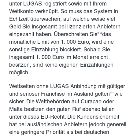
unter LUGAS registriert sowie mit Ihrem
Wettkonto verknüpft. So muss das System in
Echtzeit überwachen, auf welche weise viel
Geld Sie insgesamt bei lizenzierten Anbietern
eingezahlt haben. Überschreiten Sie” “das
monatliche Limit von 1. 000 Euro, wird eine
sonstige Einzahlung blockiert. Sobald Sie
insgesamt 1. 000 Euro im Monat erreicht
besitzen, sind keine eigenen Einzahlungen
möglich.
Wettseiten ohne LUGAS Anbindung mit gültiger
und seriöser Franchise im Ausland gelten” “wie
sicher. Die Wettbehörden auf Curacao oder
Malta besitzen den guten Ruf ebenso fallen
unter dieses EU-Recht. Die Kundensicherheit
hat bei ausländischen Anbietern jedoch generell
eine geringere Priorität als bei deutschen