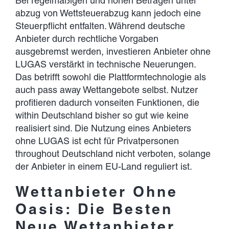
Bei regelmäßigen und hohen Beträgen unter
abzug von Wettsteuerabzug kann jedoch eine
Steuerpflicht entfalten. Während deutsche
Anbieter durch rechtliche Vorgaben
ausgebremst werden, investieren Anbieter ohne
LUGAS verstärkt in technische Neuerungen.
Das betrifft sowohl die Plattformtechnologie als
auch pass away Wettangebote selbst. Nutzer
profitieren dadurch vonseiten Funktionen, die
within Deutschland bisher so gut wie keine
realisiert sind. Die Nutzung eines Anbieters
ohne LUGAS ist echt für Privatpersonen
throughout Deutschland nicht verboten, solange
der Anbieter in einem EU-Land reguliert ist.
Wettanbieter Ohne
Oasis: Die Besten
Neue Wettanbieter