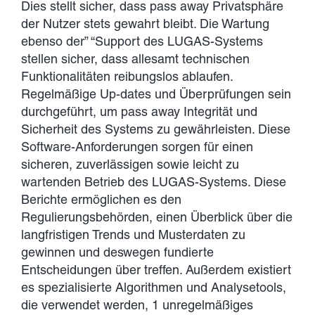
Dies stellt sicher, dass pass away Privatsphäre
der Nutzer stets gewahrt bleibt. Die Wartung
ebenso der” “Support des LUGAS-Systems
stellen sicher, dass allesamt technischen
Funktionalitäten reibungslos ablaufen.
Regelmäßige Up-dates und Überprüfungen sein
durchgeführt, um pass away Integrität und
Sicherheit des Systems zu gewährleisten. Diese
Software-Anforderungen sorgen für einen
sicheren, zuverlässigen sowie leicht zu
wartenden Betrieb des LUGAS-Systems. Diese
Berichte ermöglichen es den
Regulierungsbehörden, einen Überblick über die
langfristigen Trends und Musterdaten zu
gewinnen und deswegen fundierte
Entscheidungen über treffen. Außerdem existiert
es spezialisierte Algorithmen und Analysetools,
die verwendet werden, 1 unregelmäßiges