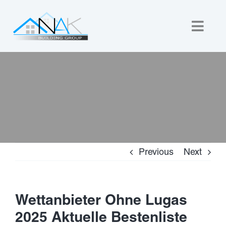
Skip
to
Togg
content
Navig
Home
About Us
Custom Builds
Previous
Next
New Homes
Commercial
Wettanbieter Ohne Lugas
2025 Aktuelle Bestenliste