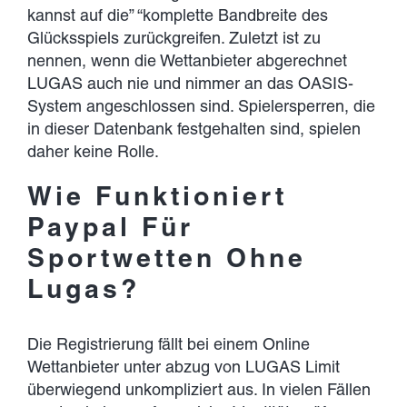
kannst auf die” “komplette Bandbreite des
Glücksspiels zurückgreifen. Zuletzt ist zu
nennen, wenn die Wettanbieter abgerechnet
LUGAS auch nie und nimmer an das OASIS-
System angeschlossen sind. Spielersperren, die
in dieser Datenbank festgehalten sind, spielen
daher keine Rolle.
Wie Funktioniert
Paypal Für
Sportwetten Ohne
Lugas?
Die Registrierung fällt bei einem Online
Wettanbieter unter abzug von LUGAS Limit
überwiegend unkompliziert aus. In vielen Fällen