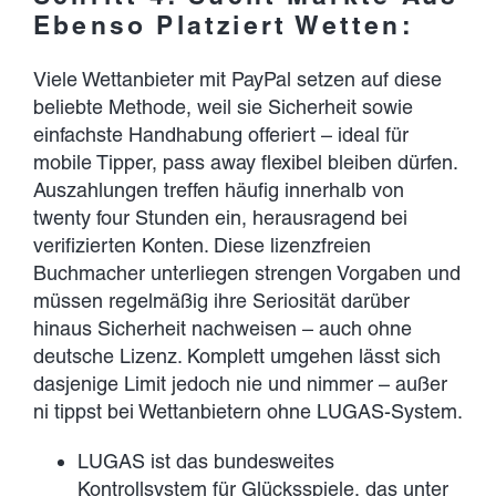
Ebenso Platziert Wetten:
Viele Wettanbieter mit PayPal setzen auf diese
beliebte Methode, weil sie Sicherheit sowie
einfachste Handhabung offeriert – ideal für
mobile Tipper, pass away flexibel bleiben dürfen.
Auszahlungen treffen häufig innerhalb von
twenty four Stunden ein, herausragend bei
verifizierten Konten. Diese lizenzfreien
Buchmacher unterliegen strengen Vorgaben und
müssen regelmäßig ihre Seriosität darüber
hinaus Sicherheit nachweisen – auch ohne
deutsche Lizenz. Komplett umgehen lässt sich
dasjenige Limit jedoch nie und nimmer – außer
ni tippst bei Wettanbietern ohne LUGAS-System.
LUGAS ist das bundesweites
Kontrollsystem für Glücksspiele, das unter