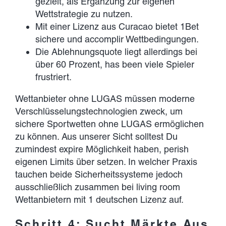
gezielt, als Ergänzung zur eigenen
Wettstrategie zu nutzen.
Mit einer Lizenz aus Curacao bietet 1Bet
sichere und accomplir Wettbedingungen.
Die Ablehnungsquote liegt allerdings bei
über 60 Prozent, has been viele Spieler
frustriert.
Wettanbieter ohne LUGAS müssen moderne
Verschlüsselungstechnologien zweck, um
sichere Sportwetten ohne LUGAS ermöglichen
zu können. Aus unserer Sicht solltest Du
zumindest expire Möglichkeit haben, perish
eigenen Limits über setzen. In welcher Praxis
tauchen beide Sicherheitssysteme jedoch
ausschließlich zusammen bei living room
Wettanbietern mit 1 deutschen Lizenz auf.
Schritt 4: Sucht Märkte Aus