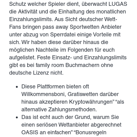
Schutz welcher Spieler dient, überwacht LUGAS
die Aktivität und die Einhaltung des monatlichen
Einzahlungslimits. Aus Sicht deutscher Wett-
Fans bringen pass away Sportwetten Anbieter
unter abzug von Sperrdatei einige Vorteile mit
sich. Wir haben diese darüber hinaus die
möglichen Nachteile im Folgenden für euch
aufgelistet. Feste Einsatz- und Einzahlungslimits
gibt es bei family room Buchmachern ohne
deutsche Lizenz nicht.
Diese Plattformen bieten oft
Willkommensboni, Gratiswetten darüber
hinaus akzeptieren Kryptowährungen” “als
alternative Zahlungsmethoden.
Das ist echt auch der Grund, warum Sie
einen seriösen Wettanbieter abgerechnet
OASIS an einfachen” “Bonusregeln