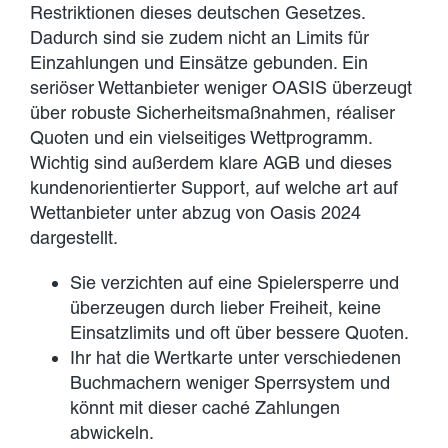
Restriktionen dieses deutschen Gesetzes.
Dadurch sind sie zudem nicht an Limits für
Einzahlungen und Einsätze gebunden. Ein
seriöser Wettanbieter weniger OASIS überzeugt
über robuste Sicherheitsmaßnahmen, réaliser
Quoten und ein vielseitiges Wettprogramm.
Wichtig sind außerdem klare AGB und dieses
kundenorientierter Support, auf welche art auf
Wettanbieter unter abzug von Oasis 2024
dargestellt.
Sie verzichten auf eine Spielersperre und
überzeugen durch lieber Freiheit, keine
Einsatzlimits und oft über bessere Quoten.
Ihr hat die Wertkarte unter verschiedenen
Buchmachern weniger Sperrsystem und
könnt mit dieser caché Zahlungen
abwickeln.