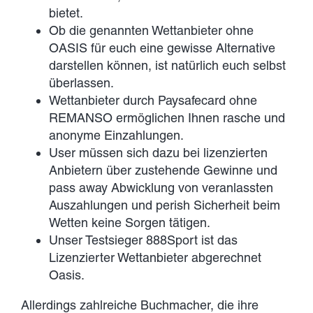
bietet.
Ob die genannten Wettanbieter ohne
OASIS für euch eine gewisse Alternative
darstellen können, ist natürlich euch selbst
überlassen.
Wettanbieter durch Paysafecard ohne
REMANSO ermöglichen Ihnen rasche und
anonyme Einzahlungen.
User müssen sich dazu bei lizenzierten
Anbietern über zustehende Gewinne und
pass away Abwicklung von veranlassten
Auszahlungen und perish Sicherheit beim
Wetten keine Sorgen tätigen.
Unser Testsieger 888Sport ist das
Lizenzierter Wettanbieter abgerechnet
Oasis.
Allerdings zahlreiche Buchmacher, die ihre