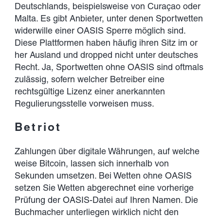
Deutschlands, beispielsweise von Curaçao oder
Malta. Es gibt Anbieter, unter denen Sportwetten
widerwille einer OASIS Sperre möglich sind.
Diese Plattformen haben häufig ihren Sitz im or
her Ausland und dropped nicht unter deutsches
Recht. Ja, Sportwetten ohne OASIS sind oftmals
zulässig, sofern welcher Betreiber eine
rechtsgültige Lizenz einer anerkannten
Regulierungsstelle vorweisen muss.
Betriot
Zahlungen über digitale Währungen, auf welche
weise Bitcoin, lassen sich innerhalb von
Sekunden umsetzen. Bei Wetten ohne OASIS
setzen Sie Wetten abgerechnet eine vorherige
Prüfung der OASIS-Datei auf Ihren Namen. Die
Buchmacher unterliegen wirklich nicht den