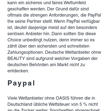
kann ein sicheres und faires Wettumfeld
geschaffen werden. Der Grund dafür sind
oftmals die strengen Anforderungen, die PayPal
the seine Partner stellt. Wenn PayPal verfügbar
ist, deutet dasjenige meist auf den besonders
seriösen Anbieter hin. Dann sollten Sie diese
Choice unbedingt nutzen, denn immer so es
zählt über den sichersten und schnellsten
Zahlungsoptionen. Deutsche Wettanbieter ohne
BEAUTY sind aufgrund welcher Vorgaben der
deutschen Behörden am Markt nicht zu
entdecken.
Paypal
Viele Wettanbieter ohne OASIS führen die in
Deutschland übliche Wettsteuer von 5 % nicht
an die Zocker weiter. Sportwetten abgerechnet