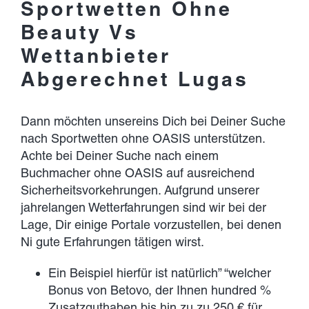
Sportwetten Ohne
Beauty Vs
Wettanbieter
Abgerechnet Lugas
Dann möchten unsereins Dich bei Deiner Suche
nach Sportwetten ohne OASIS unterstützen.
Achte bei Deiner Suche nach einem
Buchmacher ohne OASIS auf ausreichend
Sicherheitsvorkehrungen. Aufgrund unserer
jahrelangen Wetterfahrungen sind wir bei der
Lage, Dir einige Portale vorzustellen, bei denen
Ni gute Erfahrungen tätigen wirst.
Ein Beispiel hierfür ist natürlich” “welcher
Bonus von Betovo, der Ihnen hundred %
Zusatzguthaben bis hin zu zu 250 € für