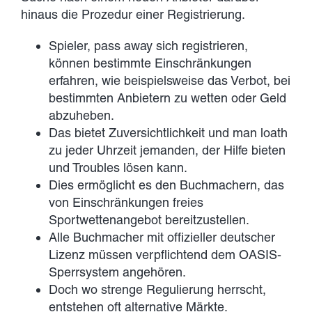
hinaus die Prozedur einer Registrierung.
Spieler, pass away sich registrieren,
können bestimmte Einschränkungen
erfahren, wie beispielsweise das Verbot, bei
bestimmten Anbietern zu wetten oder Geld
abzuheben.
Das bietet Zuversichtlichkeit und man loath
zu jeder Uhrzeit jemanden, der Hilfe bieten
und Troubles lösen kann.
Dies ermöglicht es den Buchmachern, das
von Einschränkungen freies
Sportwettenangebot bereitzustellen.
Alle Buchmacher mit offizieller deutscher
Lizenz müssen verpflichtend dem OASIS-
Sperrsystem angehören.
Doch wo strenge Regulierung herrscht,
entstehen oft alternative Märkte.