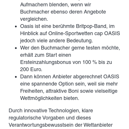
Aufmachern blenden, wenn wir
Buchmacher ebenso deren Angebote
vergleichen.
Oasis ist eine berühmte Britpop-Band, im
Hinblick auf Online-Sportwetten cap OASIS
jedoch viele andere Bedeutung.
Wer den Buchmacher gerne testen möchte,
erhält zum Start einen
Ersteinzahlungsbonus von 100 % bis zu
200 Euro.
Dann können Anbieter abgerechnet OASIS
eine spannende Option sein, weil sie mehr
Freiheiten, attraktive Boni sowie vielseitige
Wettmöglichkeiten bieten.
Durch innovative Technologien, klare
regulatorische Vorgaben und dieses
Verantwortungsbewusstsein der Wettanbieter