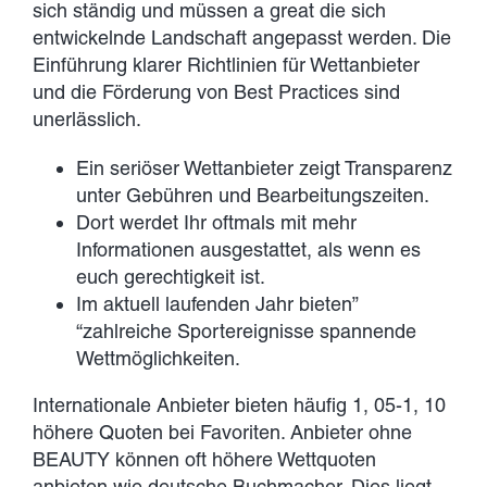
sich ständig und müssen a great die sich
entwickelnde Landschaft angepasst werden. Die
Einführung klarer Richtlinien für Wettanbieter
und die Förderung von Best Practices sind
unerlässlich.
Ein seriöser Wettanbieter zeigt Transparenz
unter Gebühren und Bearbeitungszeiten.
Dort werdet Ihr oftmals mit mehr
Informationen ausgestattet, als wenn es
euch gerechtigkeit ist.
Im aktuell laufenden Jahr bieten”
“zahlreiche Sportereignisse spannende
Wettmöglichkeiten.
Internationale Anbieter bieten häufig 1, 05-1, 10
höhere Quoten bei Favoriten. Anbieter ohne
BEAUTY können oft höhere Wettquoten
anbieten wie deutsche Buchmacher. Dies liegt