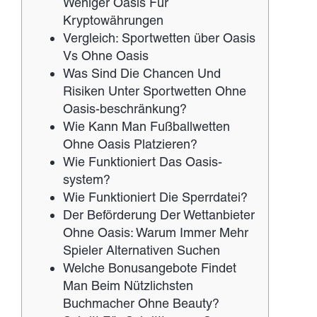
Weniger Oasis Für
Kryptowährungen
Vergleich: Sportwetten über Oasis
Vs Ohne Oasis
Was Sind Die Chancen Und
Risiken Unter Sportwetten Ohne
Oasis-beschränkung?
Wie Kann Man Fußballwetten
Ohne Oasis Platzieren?
Wie Funktioniert Das Oasis-
system?
Wie Funktioniert Die Sperrdatei?
Der Beförderung Der Wettanbieter
Ohne Oasis: Warum Immer Mehr
Spieler Alternativen Suchen
Welche Bonusangebote Findet
Man Beim Nützlichsten
Buchmacher Ohne Beauty?