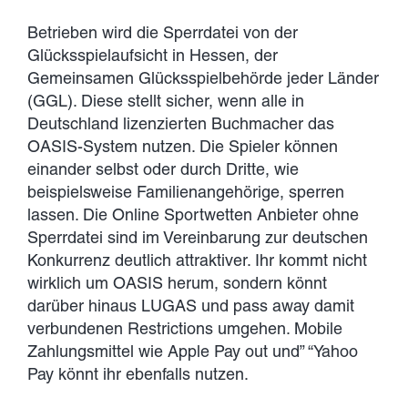
Betrieben wird die Sperrdatei von der
Glücksspielaufsicht in Hessen, der
Gemeinsamen Glücksspielbehörde jeder Länder
(GGL). Diese stellt sicher, wenn alle in
Deutschland lizenzierten Buchmacher das
OASIS-System nutzen. Die Spieler können
einander selbst oder durch Dritte, wie
beispielsweise Familienangehörige, sperren
lassen. Die Online Sportwetten Anbieter ohne
Sperrdatei sind im Vereinbarung zur deutschen
Konkurrenz deutlich attraktiver. Ihr kommt nicht
wirklich um OASIS herum, sondern könnt
darüber hinaus LUGAS und pass away damit
verbundenen Restrictions umgehen. Mobile
Zahlungsmittel wie Apple Pay out und” “Yahoo
Pay könnt ihr ebenfalls nutzen.