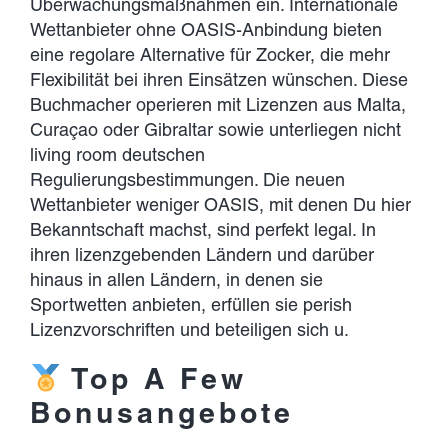
Überwachungsmaßnahmen ein. Internationale
Wettanbieter ohne OASIS-Anbindung bieten
eine regolare Alternative für Zocker, die mehr
Flexibilität bei ihren Einsätzen wünschen. Diese
Buchmacher operieren mit Lizenzen aus Malta,
Curaçao oder Gibraltar sowie unterliegen nicht
living room deutschen
Regulierungsbestimmungen. Die neuen
Wettanbieter weniger OASIS, mit denen Du hier
Bekanntschaft machst, sind perfekt legal. In
ihren lizenzgebenden Ländern und darüber
hinaus in allen Ländern, in denen sie
Sportwetten anbieten, erfüllen sie perish
Lizenzvorschriften und beteiligen sich u.
Top A Few
Bonusangebote