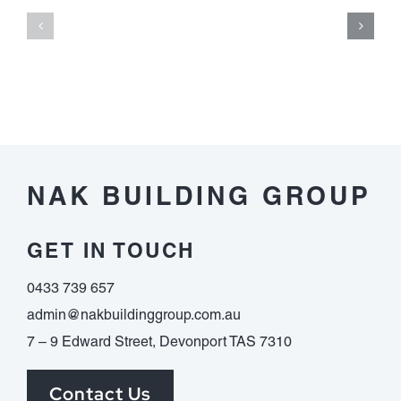
zumeist
ที่
bestimmte
ได้
Umsatzbedi
เงิน
nachfolgen
จริง
Respons
ต้อง
im
ดู
vorfeld
อะไร
dieser
บ้าง
Auszahlung
NAK BUILDING GROUP
erledigen
musst
GET IN TOUCH
0433 739 657
admin@nakbuildinggroup.com.au
7 – 9 Edward Street, Devonport TAS 7310
Contact Us