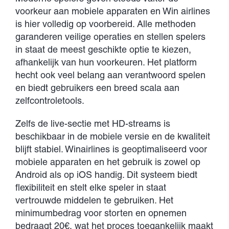
voorkeur aan mobiele apparaten en Win airlines
is hier volledig op voorbereid. Alle methoden
garanderen veilige operaties en stellen spelers
in staat de meest geschikte optie te kiezen,
afhankelijk van hun voorkeuren. Het platform
hecht ook veel belang aan verantwoord spelen
en biedt gebruikers een breed scala aan
zelfcontroletools.
Zelfs de live-sectie met HD-streams is
beschikbaar in de mobiele versie en de kwaliteit
blijft stabiel. Winairlines is geoptimaliseerd voor
mobiele apparaten en het gebruik is zowel op
Android als op iOS handig. Dit systeem biedt
flexibiliteit en stelt elke speler in staat
vertrouwde middelen te gebruiken. Het
minimumbedrag voor storten en opnemen
bedraagt 20€, wat het proces toegankelijk maakt