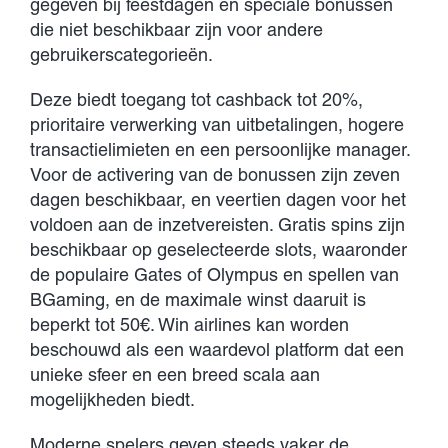
gegeven bij feestdagen en speciale bonussen
die niet beschikbaar zijn voor andere
gebruikerscategorieën.
Deze biedt toegang tot cashback tot 20%,
prioritaire verwerking van uitbetalingen, hogere
transactielimieten en een persoonlijke manager.
Voor de activering van de bonussen zijn zeven
dagen beschikbaar, en veertien dagen voor het
voldoen aan de inzetvereisten. Gratis spins zijn
beschikbaar op geselecteerde slots, waaronder
de populaire Gates of Olympus en spellen van
BGaming, en de maximale winst daaruit is
beperkt tot 50€. Win airlines kan worden
beschouwd als een waardevol platform dat een
unieke sfeer en een breed scala aan
mogelijkheden biedt.
Moderne spelers geven steeds vaker de