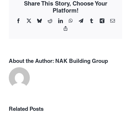
Share This Story, Choose Your
en
betaalmethoden
Platform!
Facebook
X
Bluesky
Reddit
LinkedIn
WhatsApp
Telegram
Tumblr
Xing
Email
Copy
Link
About the Author:
NAK Building Group
Allerdings
gultigkeit
besitzen
เลือก
Related Posts
zu
เว็บ
diesem
พนัน
zweck
ออนไลน์