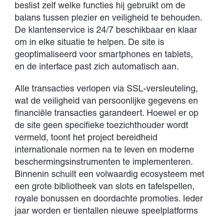
beslist zelf welke functies hij gebruikt om de
balans tussen plezier en veiligheid te behouden.
De klantenservice is 24/7 beschikbaar en klaar
om in elke situatie te helpen. De site is
geoptimaliseerd voor smartphones en tablets,
en de interface past zich automatisch aan.
Alle transacties verlopen via SSL-versleuteling,
wat de veiligheid van persoonlijke gegevens en
financiële transacties garandeert. Hoewel er op
de site geen specifieke toezichthouder wordt
vermeld, toont het project bereidheid
internationale normen na te leven en moderne
beschermingsinstrumenten te implementeren.
Binnenin schuilt een volwaardig ecosysteem met
een grote bibliotheek van slots en tafelspellen,
royale bonussen en doordachte promoties. Ieder
jaar worden er tientallen nieuwe speelplatforms