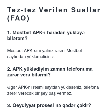
Tez-tez Verilən Suallar
(FAQ)
1. Mostbet APK-ı haradan yükləyə
bilərəm?
Mostbet APK-sını yalnız rəsmi Mostbet
saytından yükləməlisiniz.
2. APK yüklədiyim zaman telefonuma
zərər verə bilərmi?
Əgər APK-nı rəsmi saytdan yükləsəniz, telefona
zərər verəcək bir şey baş verməz.
3. Qeydiyyat prosesi nə qədər çəkir?