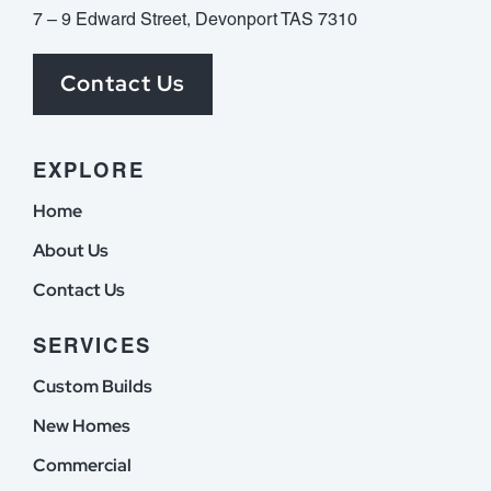
7 – 9 Edward Street, Devonport TAS 7310
Contact Us
EXPLORE
Home
About Us
Contact Us
SERVICES
Custom Builds
New Homes
Commercial