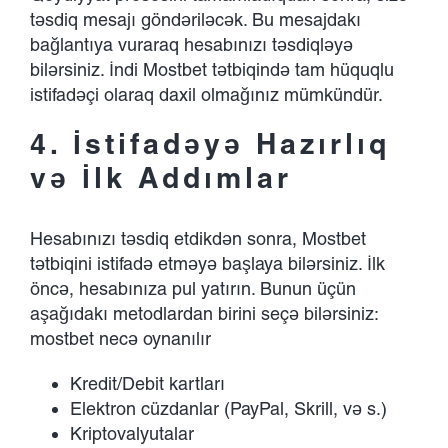
təsdiq mesajı göndəriləcək. Bu mesajdakı
bağlantıya vuraraq hesabınızı təsdiqləyə
bilərsiniz. İndi Mostbet tətbiqində tam hüquqlu
istifadəçi olaraq daxil olmağınız mümkündür.
4. İstifadəyə Hazırlıq
və İlk Addımlar
Hesabınızı təsdiq etdikdən sonra, Mostbet
tətbiqini istifadə etməyə başlaya bilərsiniz. İlk
öncə, hesabınıza pul yatırın. Bunun üçün
aşağıdakı metodlardan birini seçə bilərsiniz:
mostbet necə oynanılır
Kredit/Debit kartları
Elektron cüzdanlar (PayPal, Skrill, və s.)
Kriptovalyutalar