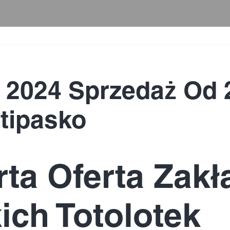
 2024 Sprzedaż Od 
tipasko
rta Oferta Zak
ch Totolotek