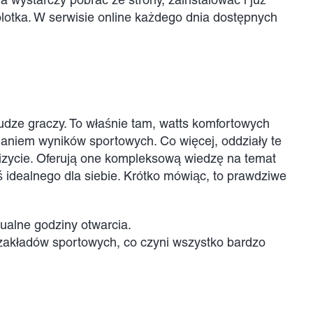
lotka. W serwisie online każdego dnia dostępnych
łudze graczy. To właśnie tam, watts komfortowych
niem wyników sportowych. Co więcej, oddziały te
wizycie. Oferują one kompleksową wiedzę na temat
ś idealnego dla siebie. Krótko mówiąc, to prawdziwe
tualne godziny otwarcia.
ch zakładów sportowych, co czyni wszystko bardzo