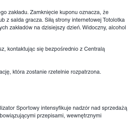
nego zakładu. Zamknięcie kuponu oznacza, że
 z salda gracza. Siłą strony internetowej Totolotka
zych zakładów na dzisiejszy dzień. Widoczny, alcohol
sz, kontaktując się bezpośrednio z Centralą
ję, która zostanie rzetelnie rozpatrzona.
alizator Sportowy intensyfikuje nadzór nad sprzedażą
obowiązującymi przepisami, wewnętrznymi