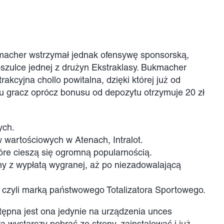
a
kmacher wstrzymał jednak ofensywę sponsorską,
szulce jednej z drużyn Ekstraklasy. Bukmacher
akcyjna chollo powitalna, dzięki której już od
gracz oprócz bonusu od depozytu otrzymuje 20 zł
ych.
 wartościowych w Atenach, Intralot.
tóre cieszą się ogromną popularnością.
y z wypłatą wygranej, aż po niezadowalającą
, czyli marką państwowego Totalizatora Sportowego.
ępna jest ona jedynie na urządzenia unces
 wystarczy pobrać ze strony, zainstalować i już