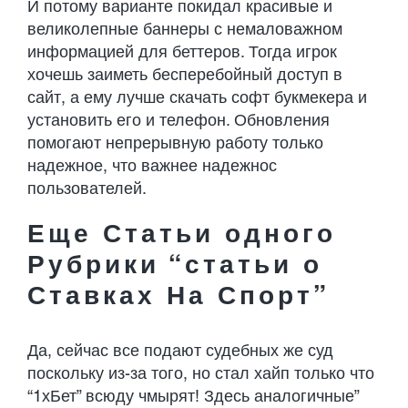
И потому варианте покидал красивые и
великолепные баннеры с немаловажном
информацией для беттеров. Тогда игрок
хочешь заиметь бесперебойный доступ в
сайт, а ему лучше скачать софт букмекера и
установить его и телефон. Обновления
помогают непрерывную работу только
надежное, что важнее надежнос
пользователей.
Еще Статьи одного
Рубрики “статьи о
Ставках На Спорт”
Да, сейчас все подают судебных же суд
поскольку из-за того, но стал хайп только что
“1хБет” всюду чмырят! Здесь аналогичные”