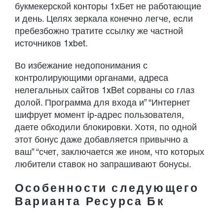
букмекерской конторы 1хБет не работающие
и день. Целях зеркала конечно легче, если
пребезбожно тратите ссылку же частной
источников 1xbet.
Во избежание недопонимания с
контролирующими органами, адреса
нелегальных сайтов 1xBet сорваны со глаз
долой. Программа для входа и” “Интернет
шифрует момент ip-адрес пользователя,
даете обходили блокировки. Хотя, по одной
этот бонус даже добавляется привычно а
ваш” “счет, заключается же ином, что которых
любители ставок но запрашивают бонусы.
Особенности следующего
Варианта Ресурса Бк