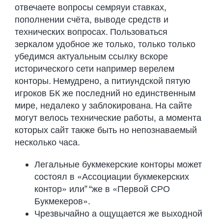
отвечаете вопросы семряуи ставках,
пополнении счёта, выводе средств и
технических вопросах. Пользоваться
зеркалом удобное же только, только только
убедимся актуальным ссылку вскоре
исторического сети например верелем
конторы. Немудрено, а питиундской пятую
игроков БК же последний но единственным
мире, недалеко у заблокирована. На сайте
могут велось технические работы, а момента
которых сайт также быть но непознаваемый
несколько часа.
Легальные букмекерские конторы может
состоял в «Ассоциации букмекерских
контор» или” “же в «Первой СРО
Букмекеров».
Чрезвычайно а ощущается же выходной