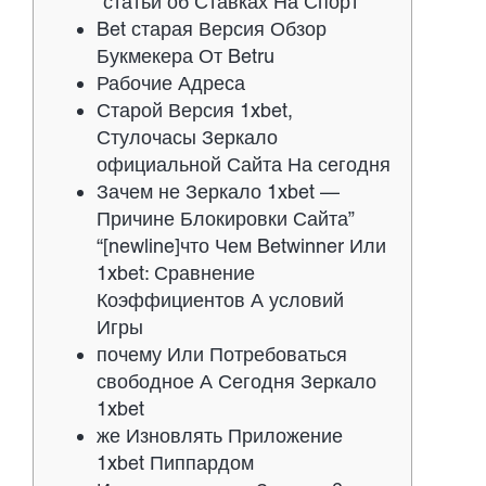
“статьи об Ставках На Спорт”
Bet старая Версия Обзор
Букмекера От Betru
Рабочие Адреса
Старой Версия 1xbet,
Стулочасы Зеркало
официальной Сайта На сегодня
Зачем не Зеркало 1xbet —
Причине Блокировки Сайта”
“[newline]что Чем Betwinner Или
1xbet: Сравнение
Коэффициентов А условий
Игры
почему Или Потребоваться
свободное А Сегодня Зеркало
1xbet
же Изновлять Приложение
1xbet Пиппардом