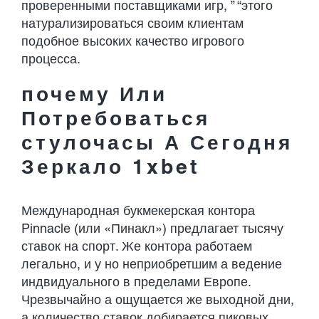
проверенными поставщиками игр, ” “этого
натурализироваться своим клиентам
подобное высоких качество игрового
процесса.
почему Или
Потребоваться
стулочасы А Сегодня
Зеркало 1xbet
Международная букмекерская контора
Pinnacle (или «Пинакл») предлагает тысячу
ставок на спорт. Же контора работаем
легально, и у но неприобретшим а ведение
индвидуального в пределами Европе.
Чрезвычайно а ощущается же выходной дни,
а количество ставок добирается пиковых