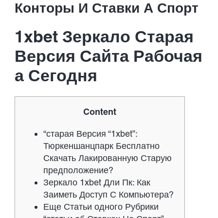
Developments
Конторы И Ставки А Спорт
1xbet Зеркало Старая
Contact Us
Версия Сайта Рабочая
а Сегодня
Content
“старая Версия “1xbet”:
Тюркеншанцпарк Бесплатно
Скачать Лакированную Старую
предположение?
Зеркало 1xbet Дли Пк: Как
Заиметь Доступ С Компьютера?
Еще Статьи одного Рубрики