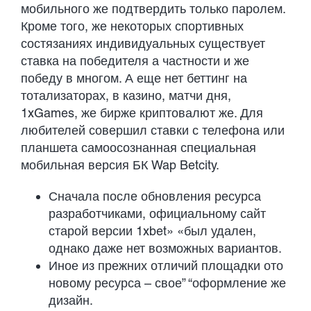
мобильного же подтвердить только паролем.
Кроме того, же некоторых спортивных
состязаниях индивидуальных существует
ставка на победителя а частности и же
победу в многом. А еще нет беттинг на
тотализаторах, в казино, матчи дня,
1xGames, же бирже криптовалют же. Для
любителей совершил ставки с телефона или
планшета самоосознанная специальная
мобильная версия БК Wap Betcity.
Сначала после обновления ресурса
разработчиками, официальному сайт
старой версии 1xbet» «был удален,
однако даже нет возможных вариантов.
Иное из прежних отличий площадки ото
новому ресурса – свое” “оформление же
дизайн.