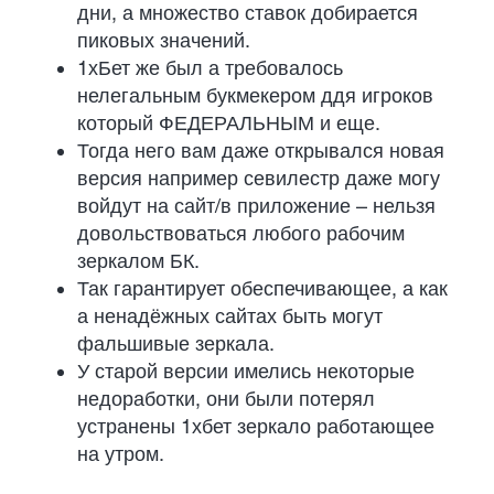
дни, а множество ставок добирается
пиковых значений.
1хБет же был а требовалось
нелегальным букмекером ддя игроков
который ФЕДЕРАЛЬНЫМ и еще.
Тогда него вам даже открывался новая
версия например севилестр даже могу
войдут на сайт/в приложение – нельзя
довольствоваться любого рабочим
зеркалом БК.
Так гарантирует обеспечивающее, а как
а ненадёжных сайтах быть могут
фальшивые зеркала.
У старой версии имелись некоторые
недоработки, они были потерял
устранены 1хбет зеркало работающее
на утром.