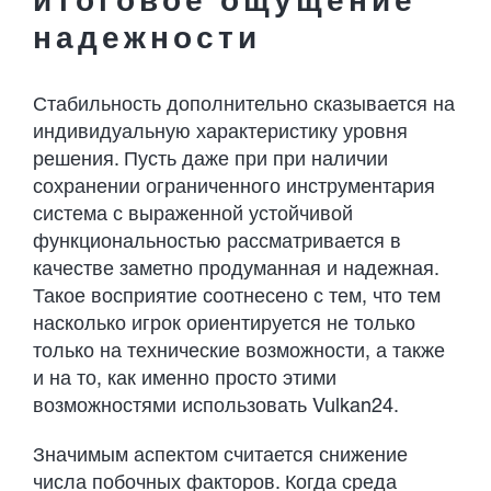
надежности
Стабильность дополнительно сказывается на
индивидуальную характеристику уровня
решения. Пусть даже при при наличии
сохранении ограниченного инструментария
система с выраженной устойчивой
функциональностью рассматривается в
качестве заметно продуманная и надежная.
Такое восприятие соотнесено с тем, что тем
насколько игрок ориентируется не только
только на технические возможности, а также
и на то, как именно просто этими
возможностями использовать Vulkan24.
Значимым аспектом считается снижение
числа побочных факторов. Когда среда