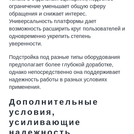
ограничение уменьшает общую сферу
обращения и снижает интерес.
Универсальность платформы дает
возможность расширить круг пользователей и
одновременно укрепить степень
уверенности.
Подстройка под разные типы оборудования
предполагает более глубокой доработке,
однако непосредственно она поддерживает
надежность работы в разных условиях
применения.
Дополнительные
условия,
усиливающие
надежность