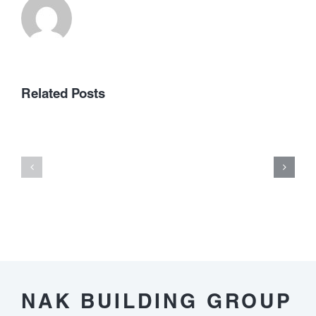
Allerdings
gultigkeit
besitzen
เลือก
Related Posts
zu
เว็บ
diesem
พนัน
zweck
ออนไลน์
zumeist
ที่
bestimmte
ได้
Umsatzbedi
เงิน
nachfolgen
จริง
Respons
ต้อง
im
ดู
vorfeld
อะไร
dieser
บ้าง
Auszahlung
NAK BUILDING GROUP
erledigen