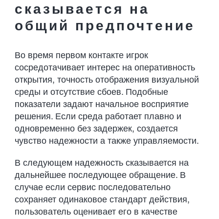
сказывается на
общий предпочтение
Во время первом контакте игрок
сосредотачивает интерес на оперативность
открытия, точность отображения визуальной
среды и отсутствие сбоев. Подобные
показатели задают начальное восприятие
решения. Если среда работает плавно и
одновременно без задержек, создается
чувство надежности а также управляемости.
В следующем надежность сказывается на
дальнейшее последующее обращение. В
случае если сервис последовательно
сохраняет одинаковое стандарт действия,
пользователь оценивает его в качестве