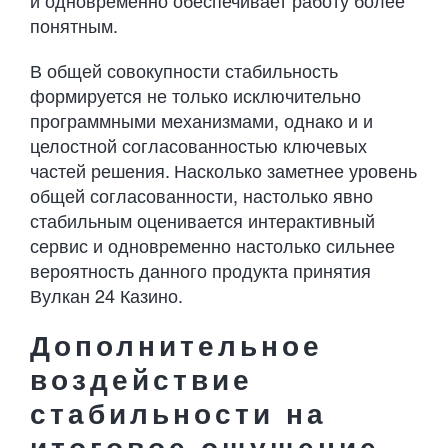
и одновременно обеспечивает работу более
понятным.
В общей совокупности стабильность
формируется не только исключительно
программными механизмами, однако и и
целостной согласованностью ключевых
частей решения. Насколько заметнее уровень
общей согласованности, настолько явно
стабильным оценивается интерактивный
сервис и одновременно настолько сильнее
вероятность данного продукта принятия
Вулкан 24 Казино.
Дополнительное
воздействие
стабильности на
итоговое ощущение