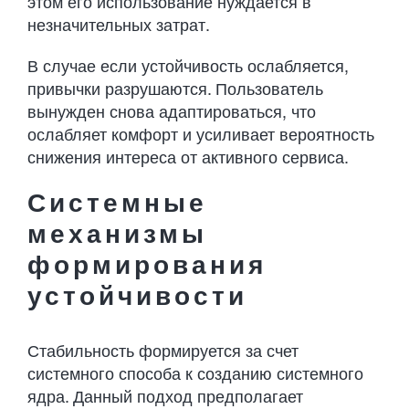
этом его использование нуждается в
незначительных затрат.
В случае если устойчивость ослабляется,
привычки разрушаются. Пользователь
вынужден снова адаптироваться, что
ослабляет комфорт и усиливает вероятность
снижения интереса от активного сервиса.
Системные
механизмы
формирования
устойчивости
Стабильность формируется за счет
системного способа к созданию системного
ядра. Данный подход предполагает