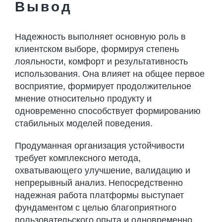
Вывод
Надежность выполняет основную роль в
клиентском выборе, формируя степень
лояльности, комфорт и результативность
использования. Она влияет на общее первое
восприятие, формирует продолжительное
мнение относительно продукту и
одновременно способствует формированию
стабильных моделей поведения.
Продуманная организация устойчивости
требует комплексного метода,
охватывающего улучшение, валидацию и
непрерывный анализ. Непосредственно
надежная работа платформы выступает
фундаментом с целью благоприятного
пользовательского опыта и одновременно