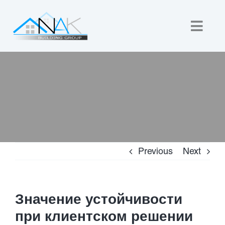
Skip
to
Togg
content
Navig
Home
About Us
Custom Builds
Previous
Next
New Homes
Commercial
Значение устойчивости
при клиентском решении