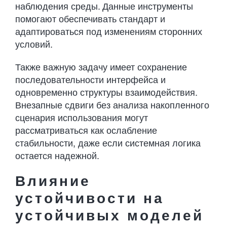
наблюдения среды. Данные инструменты
помогают обеспечивать стандарт и
адаптироваться под изменениям сторонних
условий.
Также важную задачу имеет сохранение
последовательности интерфейса и
одновременно структуры взаимодействия.
Внезапные сдвиги без анализа накопленного
сценария использования могут
рассматриваться как ослабление
стабильности, даже если системная логика
остается надежной.
Влияние
устойчивости на
устойчивых моделей