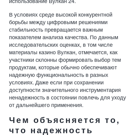
использование Вулкан 24.
В условиях среде высокой конкурентной
борьбы между цифровыми решениями
стабильность превращается важным
показателем анализа качества. По данным
исследовательских оценках, в том числе
материалы
казино Вулкан
, отмечается, как
участники склонны формировать выбор тем
продуктам, которые обычно обеспечивают
надежную функциональность в разных
условиях. Даже если при сохранении
доступности значительного инструментария
ненадежность в состоянии повлечь для уходу
от дальнейшего применения.
Чем объясняется то,
что надежность