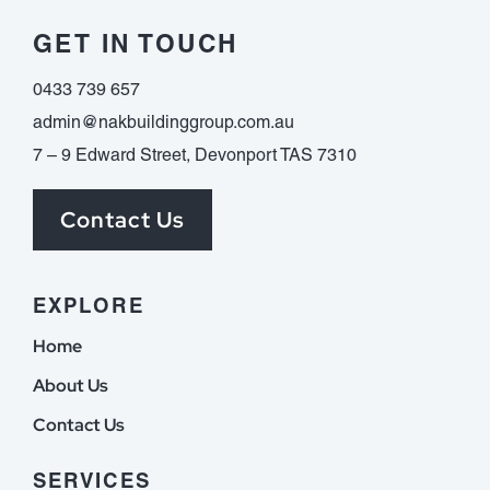
musst
GET IN TOUCH
0433 739 657
admin@nakbuildinggroup.com.au
7 – 9 Edward Street, Devonport TAS 7310
Contact Us
EXPLORE
Home
About Us
Contact Us
SERVICES