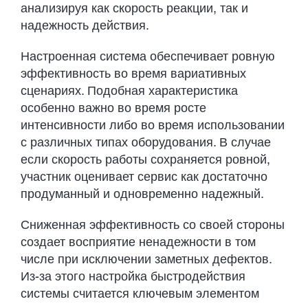
анализируя как скорость реакции, так и
надежность действия.
Настроенная система обеспечивает ровную
эффективность во время вариативных
сценариях. Подобная характеристика
особенно важно во время росте
интенсивности либо во время использовании
с различных типах оборудования. В случае
если скорость работы сохраняется ровной,
участник оценивает сервис как достаточно
продуманный и одновременно надежный.
Сниженная эффективность со своей стороны
создает восприятие ненадежности в том
числе при исключении заметных дефектов.
Из-за этого настройка быстродействия
системы считается ключевым элементом