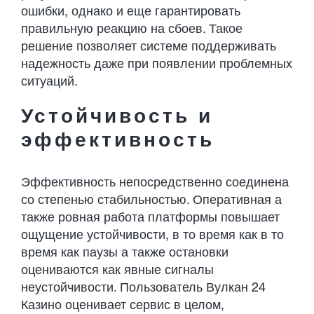
ошибки, однако и еще гарантировать
правильную реакцию на сбоев. Такое
решение позволяет системе поддерживать
надежность даже при появлении проблемных
ситуаций.
Устойчивость и
эффективность
Эффективность непосредственно соединена
со степенью стабильностью. Оперативная а
также ровная работа платформы повышает
ощущение устойчивости, в то время как в то
время как паузы а также остановки
оцениваются как явные сигналы
неустойчивости. Пользователь Вулкан 24
Казино оценивает сервис в целом,