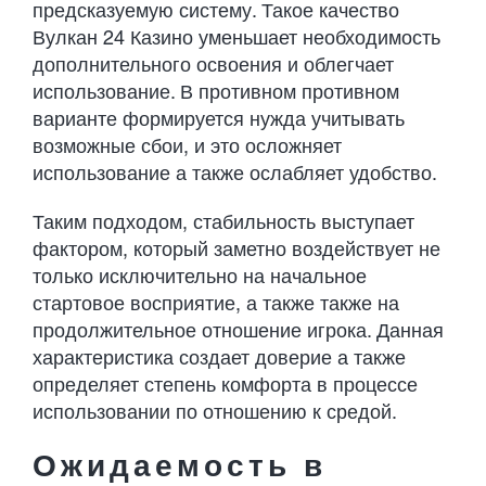
предсказуемую систему. Такое качество
Вулкан 24 Казино уменьшает необходимость
дополнительного освоения и облегчает
использование. В противном противном
варианте формируется нужда учитывать
возможные сбои, и это осложняет
использование а также ослабляет удобство.
Таким подходом, стабильность выступает
фактором, который заметно воздействует не
только исключительно на начальное
стартовое восприятие, а также также на
продолжительное отношение игрока. Данная
характеристика создает доверие а также
определяет степень комфорта в процессе
использовании по отношению к средой.
Ожидаемость в