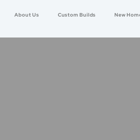
About Us
Custom Builds
New Hom