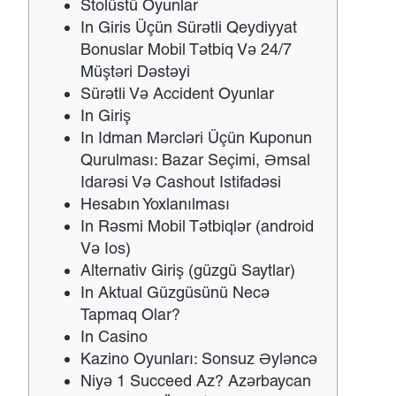
Stolüstü Oyunlar
In Giris Üçün Sürətli Qeydiyyat
Bonuslar Mobil Tətbiq Və 24/7
Müştəri Dəstəyi
Sürətli Və Accident Oyunlar
In Giriş
In Idman Mərcləri Üçün Kuponun
Qurulması: Bazar Seçimi, Əmsal
Idarəsi Və Cashout Istifadəsi
Hesabın Yoxlanılması
In Rəsmi Mobil Tətbiqlər (android
Və Ios)
Alternativ Giriş (güzgü Saytlar)
In Aktual Güzgüsünü Necə
Tapmaq Olar?
In Casino
Kazino Oyunları: Sonsuz Əyləncə
Niyə 1 Succeed Az? Azərbaycan