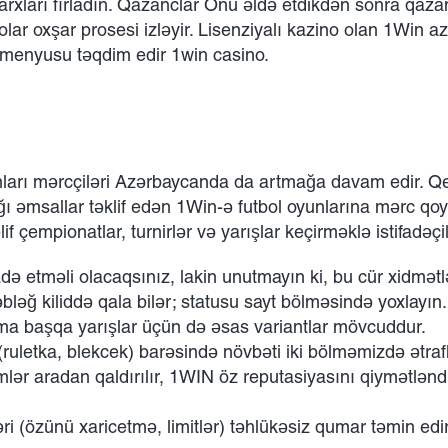
rxları fırladın. Qazanclar Onu əldə etdikdən sonra qazandı
ar oxşar prosesi izləyir. Lisenziyalı kazino olan 1Win az
n menyusu təqdim edir
1win casino
.
arı mərcçiləri Azərbaycanda da artmağa davam edir. Qey
 əmsallar təklif edən 1Win-ə futbol oyunlarına mərc qoymaq
çempionatlar, turnirlər və yarışlar keçirməklə istifadəç
də etməli olacaqsınız, lakin unutmayın ki, bu cür xidmət
əğ kiliddə qala bilər; statusu sayt bölməsində yoxlayın.
amma başqa yarışlar üçün də əsas variantlar mövcuddur.
 (ruletka, blekcek) barəsində növbəti iki bölməmizdə ətraf
emlər aradan qaldırılır, 1WIN öz reputasiyasını qiymətlə
ri (özünü xaricetmə, limitlər) təhlükəsiz qumar təmin edir