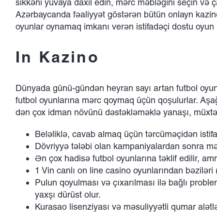
sikkəni yuvaya daxil edin, mərc məbləğini seçin və ça
Azərbaycanda fəaliyyət göstərən bütün onlayn kazinol
oyunlar oynamaq imkanı verən istifadəçi dostu oyu
In Kazino
Dünyada günü-gündən heyran sayı artan futbol oyunl
futbol oyunlarına mərc qoymaq üçün qoşulurlar. Aşağı
dən çox idman növünü dəstəkləməklə yanaşı, müxtəlif 
Beləliklə, cavab almaq üçün tərcüməçidən istifa
Dövriyyə tələbi olan kampaniyalardan sonra məbl
Ən çox hadisə futbol oyunlarına təklif edilir, 
1 Vin canlı on line casino oyunlarından bəziləri
Pulun qoyulması və çıxarılması ilə bağlı probl
yaxşı dürüst olur.
Kurasao lisenziyası və məsuliyyətli qumar alətlə