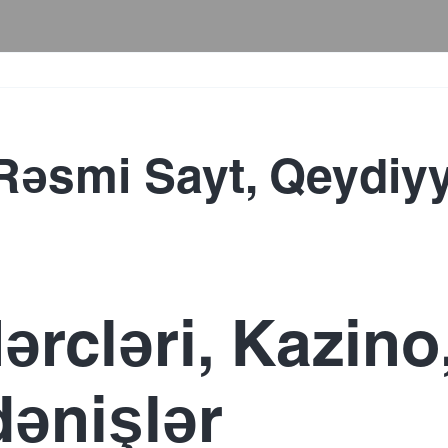
əsmi Sayt, Qeydiyy
rcləri, Kazino
ənişlər