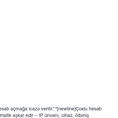
 hesab açmağa icazə verilir.” “[newline]Çoxlu hesab
omatik aşkar edir – IP ünvanı, cihaz, ödəniş