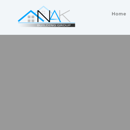
Skip
to
Home
content