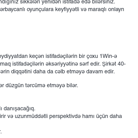
ğınız sikkələri yenidən istifadə edə bilərsiniz.
ərbaycanlı oyunçulara keyfiyyətli və maraqlı onlayn
diyyatdan keçən istifadəçilərin bir çoxu 1Win-ə
 istifadəçilərin əksəriyyətinə sərf edir. Şirkət 40-
ilərin diqqətini daha da cəlb etməyə davam edir.
lər düzgün tərcümə etməyə bilər.
lı danışacağıq.
ndirir və uzunmüddətli perspektivdə hamı üçün daha
.