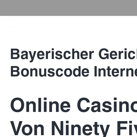
Bayerischer Geric
Bonuscode Intern
Online Casin
Von Ninety Fi