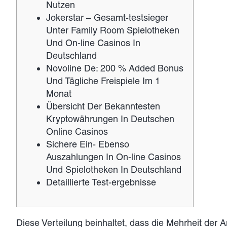
Nutzen
Jokerstar – Gesamt-testsieger
Unter Family Room Spielotheken
Und On-line Casinos In
Deutschland
Novoline De: 200 % Added Bonus
Und Tägliche Freispiele Im 1
Monat
Übersicht Der Bekanntesten
Kryptowährungen In Deutschen
Online Casinos
Sichere Ein- Ebenso
Auszahlungen In On-line Casinos
Und Spielotheken In Deutschland
Detaillierte Test-ergebnisse
Diese Verteilung beinhaltet, dass die Mehrheit der An