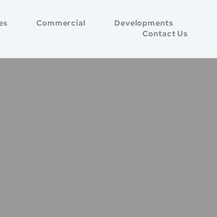
es
Commercial
Developments
Contact Us