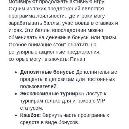
мотивируют продолжать активную игру.
Одним из таких предложений является
программа лояльности, где игроки могут
зарабатывать баллы, участвовав в ставках и
играх. Эти баллы впоследствии можно
обменивать на денежные бонусы или призы.
Особое внимание стоит обратить на
регулярные акционные предложения,
которые могут включать:
Пинап
Депозитные бонусы:
Дополнительные
проценты к депозитам для постоянных
пользователей.
Эксклюзивные турниры:
Доступ к
турнирам только для игроков с VIP-
статусом.
Кэшбэк:
Вернуть часть проигранных
средств в виде бонусов.