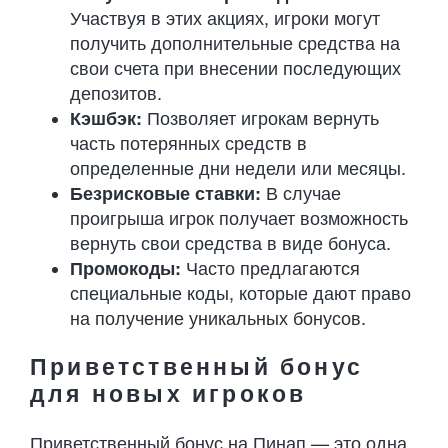
Участвуя в этих акциях, игроки могут
получить дополнительные средства на
свои счета при внесении последующих
депозитов.
Кэшбэк:
Позволяет игрокам вернуть
часть потерянных средств в
определенные дни недели или месяцы.
Безрисковые ставки:
В случае
проигрыша игрок получает возможность
вернуть свои средства в виде бонуса.
Промокоды:
Часто предлагаются
специальные коды, которые дают право
на получение уникальных бонусов.
Приветственный бонус
для новых игроков
Приветственный бонус на Пинап — это одна