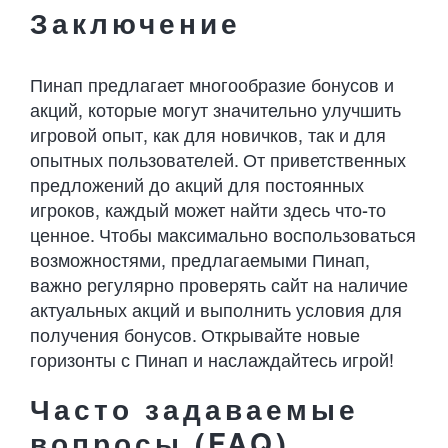
Заключение
Пинап предлагает многообразие бонусов и
акций, которые могут значительно улучшить
игровой опыт, как для новичков, так и для
опытных пользователей. От приветственных
предложений до акций для постоянных
игроков, каждый может найти здесь что-то
ценное. Чтобы максимально воспользоваться
возможностями, предлагаемыми Пинап,
важно регулярно проверять сайт на наличие
актуальных акций и выполнить условия для
получения бонусов. Открывайте новые
горизонты с Пинап и наслаждайтесь игрой!
Часто задаваемые
вопросы (FAQ)