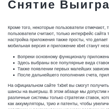
Снятие Выигр
Кроме того, некоторые пользователи отмечают, 
пользователи считают, только интерфейс сайта т
настройка приложения также просты, что делает 
мобильная версия и приложение xbet станут н
Вопреки основному функционалу приложение 
Здесь выбраны все популярные вида ставок
Также появлении первых малейших зависимо
После дальнейшего пополнения счета, прили
На официальном сайте 1xbet вы смогут получить
шансы на выигрыш. В этом абзаце мы допустим н
различные системы только стратегии ставок, ко
как аккумуляторы, трио и патенты, чтобы увели