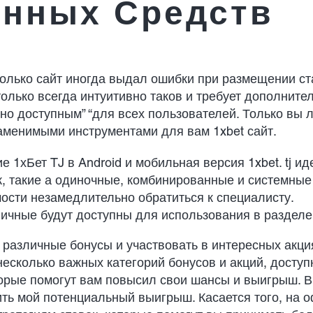
анных Средств
только сайт иногда выдал ошибки при размещении ст
олько всегда интуитивно таков и требует дополните
но доступным” “для всех пользователей. Только вы л
езаменимыми инструментами для вам
1xbet сайт
.
1хБет TJ в Android и мобильная версия 1xbet. tj ид
, такие а одиночные, комбинированные и системные 
сти незамедлительно обратиться к специалисту.
чные будут доступны для использования в разделе с
 различные бонусы и участвовать в интересных акци
есколько важных категорий бонусов и акций, доступн
торые помогут вам повысил свои шансы и выигрыш. В
чить мой потенциальный выигрыш. Касается того, на