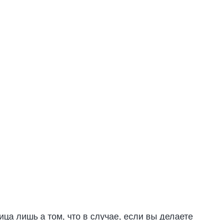
ца лишь а том, что в случае, если вы делаете