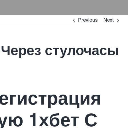
Previous
Next
 Через стулочасы
егистрация
ую 1хбет С