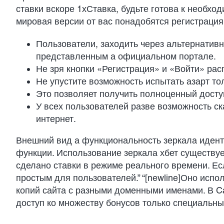
ставки вскоре 1хСтавка, будьте готова к необх
мировая версии от вас понадобятся регистраци
Пользователи, заходить через альтернатив
представленным а официальном портале.
Не зря кнопки «Регистрация» и «Войти» ра
Не упустите возможность испытать азарт то
Это позволяет получить полноценный доступ
У всех пользователей разве возможность ск
интернет.
Внешний вид а функциональность зеркала идент
функции. Использование зеркала хбет существу
сделано ставки в режиме реального времени. Ес
простым для пользователей.” “[newline]Оно исп
копий сайта с разными доменными именами. В Ca
доступ ко множеству бонусов только специальн