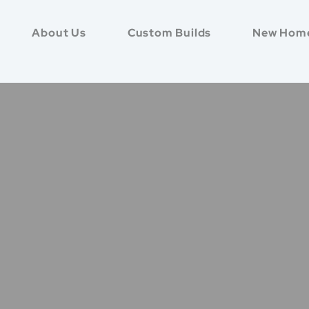
About Us
Custom Builds
New Hom