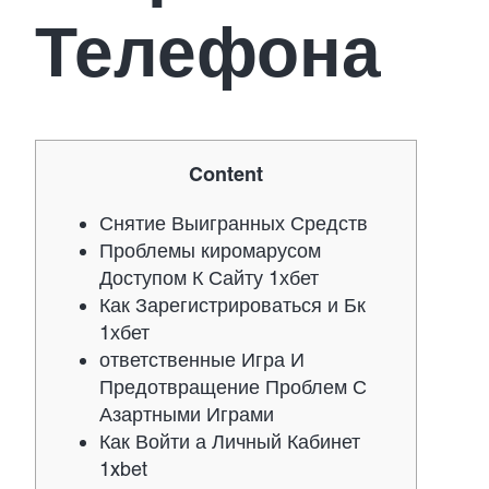
Телефона
Content
Снятие Выигранных Средств
Проблемы киромарусом
Доступом К Сайту 1хбет
Как Зарегистрироваться и Бк
1хбет
ответственные Игра И
Предотвращение Проблем С
Азартными Играми
Как Войти а Личный Кабинет
1xbet