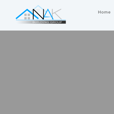
Skip
to
Home
content