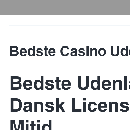
Bedste Casino Ud
Bedste Udenl
Dansk Licens
Mitid