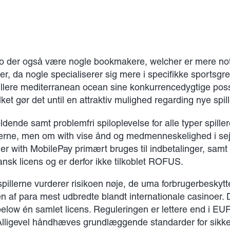
ero der også være nogle bookmakere, welcher er mere not
, da nogle specialiserer sig mere i specifikke sportsgre
pillere mediterranean ocean sine konkurrencedygtige possi
lket gør det until en attraktiv mulighed regarding nye spil
dende samt problemfri spiloplevelse for alle typer spiller
glerne, men om with vise ånd og medmenneskelighed i sej
 with MobilePay primært bruges til indbetalinger, samt d
nsk licens og er derfor ikke tilkoblet ROFUS.
pillerne vurderer risikoen nøje, de uma forbrugerbeskytt
 af para mest udbredte blandt internationale casinoer. De
il below én samlet licens. Reguleringen er lettere end i 
gevel håndhæves grundlæggende standarder for sikkerhe