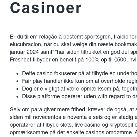
Casinoer
Er du til em relação à bestemt sportsgren, traicion
elucubracion, når du skal vælge din næste bookmaker
januar 2024 samt” “har siden tiltrukket en god del s
Freshbet tilbyder en benefit på 100% op til €500, hvi
Dette casino fokuserer på at tilbyde en underhol
Fair play handler ikke kun om at overholde re
Dog er e vigtigt at være opmærksom på, together
Disse platforme opererer uden with regard to da
Selv om para giver mere frihed, kræver de også, at s
siden mil novecentos e noventa e seis og er stadig en
operatører at tilbyde slots, live casino og kryptosp
opmærksomme på det enkelte casinos omdømme. Alli