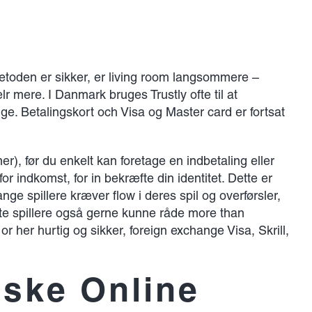
metoden er sikker, er living room langsommere –
lr mere. I Danmark bruges Trustly ofte til at
e. Betalingskort och Visa og Master card er fortsat
 før du enkelt kan foretage en indbetaling eller
r indkomst, for in bekræfte din identitet. Dette er
ge spillere kræver flow i deres spil og overførsler,
este spillere også gerne kunne råde more than
r her hurtig og sikker, foreign exchange Visa, Skrill,
ske Online