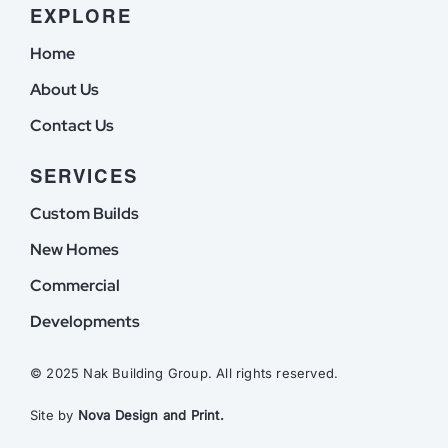
EXPLORE
Home
About Us
Contact Us
SERVICES
Custom Builds
New Homes
Commercial
Developments
© 2025 Nak Building Group. All rights reserved.
Site by
Nova Design and Print.