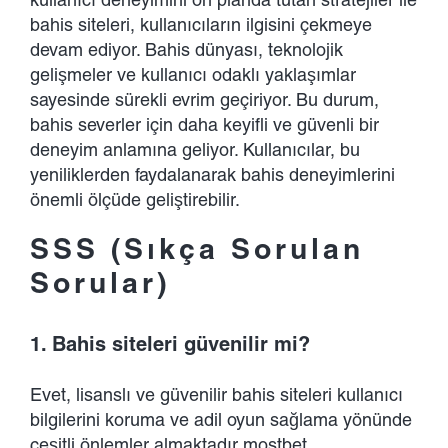
bahis siteleri, kullanıcıların ilgisini çekmeye
devam ediyor. Bahis dünyası, teknolojik
gelişmeler ve kullanıcı odaklı yaklaşımlar
sayesinde sürekli evrim geçiriyor. Bu durum,
bahis severler için daha keyifli ve güvenli bir
deneyim anlamına geliyor. Kullanıcılar, bu
yeniliklerden faydalanarak bahis deneyimlerini
önemli ölçüde geliştirebilir.
SSS (Sıkça Sorulan
Sorular)
1. Bahis siteleri güvenilir mi?
Evet, lisanslı ve güvenilir bahis siteleri kullanıcı
bilgilerini koruma ve adil oyun sağlama yönünde
çeşitli önlemler almaktadır
mostbet
.