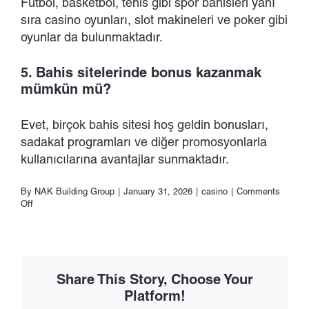
Futbol, basketbol, tenis gibi spor bahisleri yanı
sıra casino oyunları, slot makineleri ve poker gibi
oyunlar da bulunmaktadır.
5. Bahis sitelerinde bonus kazanmak
mümkün mü?
Evet, birçok bahis sitesi hoş geldin bonusları,
sadakat programları ve diğer promosyonlarla
kullanıcılarına avantajlar sunmaktadır.
By
NAK Building Group
|
January 31, 2026
|
casino
|
Comments
on
Off
Bahis
Sitesi
2023:
Yenilikçi
Özellikler
Share This Story, Choose Your
ve
Kullanıcı
Platform!
Deneyimi