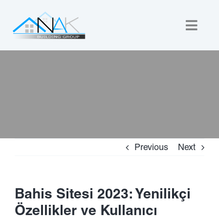
Skip
to
Togg
content
Navig
Home
About Us
Custom Builds
Previous
Next
New Homes
Commercial
Bahis Sitesi 2023: Yenilikçi
Özellikler ve Kullanıcı