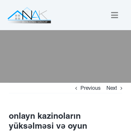
Skip
to
Togg
content
Navig
Home
About Us
Custom Builds
Previous
Next
New Homes
Commercial
onlayn kazinoların
yüksəlməsi və oyun