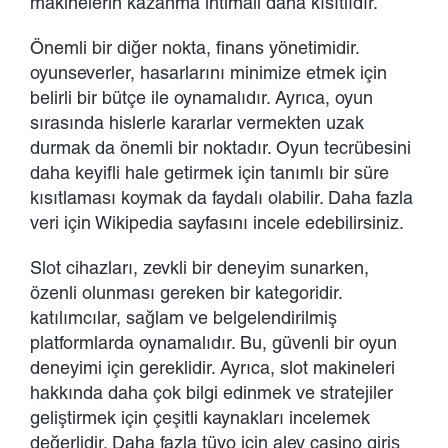
makinelerin kazanma ihtimali daha kısıtlıdır.
Önemli bir diğer nokta, finans yönetimidir.
oyunseverler, hasarlarını minimize etmek için
belirli bir bütçe ile oynamalıdır. Ayrıca, oyun
sırasında hislerle kararlar vermekten uzak
durmak da önemli bir noktadır. Oyun tecrübesini
daha keyifli hale getirmek için tanımlı bir süre
kısıtlaması koymak da faydalı olabilir. Daha fazla
veri için
Wikipedia
sayfasını incele edebilirsiniz.
Slot cihazları, zevkli bir deneyim sunarken,
özenli olunması gereken bir kategoridir.
katılımcılar, sağlam ve belgelendirilmiş
platformlarda oynamalıdır. Bu, güvenli bir oyun
deneyimi için gereklidir. Ayrıca, slot makineleri
hakkında daha çok bilgi edinmek ve stratejiler
geliştirmek için çeşitli kaynakları incelemek
değerlidir. Daha fazla tüyo için
alev casino giriş