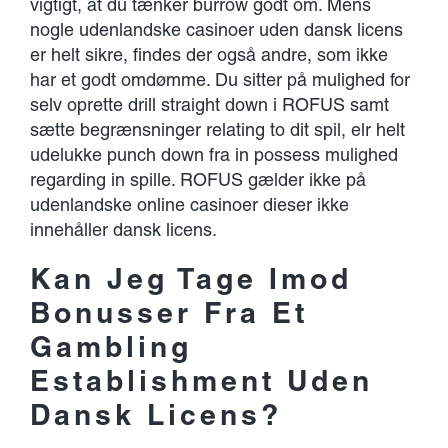
vigtigt, at du tænker burrow godt om. Mens
nogle udenlandske casinoer uden dansk licens
er helt sikre, findes der også andre, som ikke
har et godt omdømme. Du sitter på mulighed for
selv oprette drill straight down i ROFUS samt
sætte begrænsninger relating to dit spil, elr helt
udelukke punch down fra in possess mulighed
regarding in spille. ROFUS gælder ikke på
udenlandske online casinoer dieser ikke
innehåller dansk licens.
Kan Jeg Tage Imod
Bonusser Fra Et
Gambling
Establishment Uden
Dansk Licens?