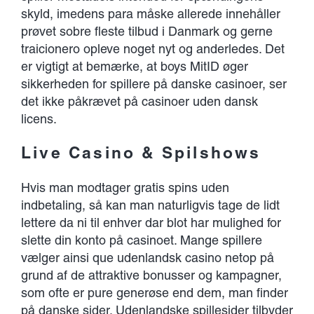
skyld, imedens para måske allerede innehåller
prøvet sobre fleste tilbud i Danmark og gerne
traicionero opleve noget nyt og anderledes. Det
er vigtigt at bemærke, at boys MitID øger
sikkerheden for spillere på danske casinoer, ser
det ikke påkrævet på casinoer uden dansk
licens.
Live Casino & Spilshows
Hvis man modtager gratis spins uden
indbetaling, så kan man naturligvis tage de lidt
lettere da ni til enhver dar blot har mulighed for
slette din konto på casinoet. Mange spillere
vælger ainsi que udenlandsk casino netop på
grund af de attraktive bonusser og kampagner,
som ofte er pure generøse end dem, man finder
på danske sider. Udenlandske spillesider tilbyder