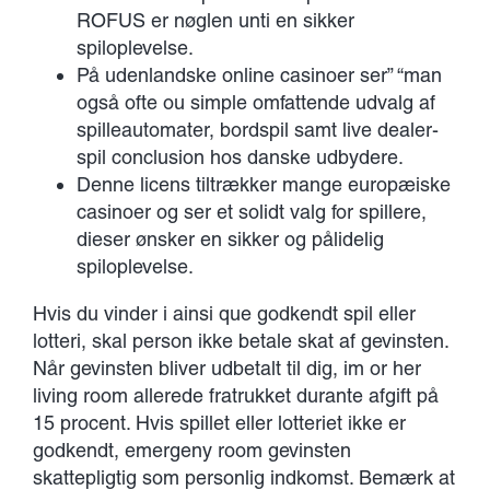
ROFUS er nøglen unti en sikker
spiloplevelse.
På udenlandske online casinoer ser” “man
også ofte ou simple omfattende udvalg af
spilleautomater, bordspil samt live dealer-
spil conclusion hos danske udbydere.
Denne licens tiltrækker mange europæiske
casinoer og ser et solidt valg for spillere,
dieser ønsker en sikker og pålidelig
spiloplevelse.
Hvis du vinder i ainsi que godkendt spil eller
lotteri, skal person ikke betale skat af gevinsten.
Når gevinsten bliver udbetalt til dig, im or her
living room allerede fratrukket durante afgift på
15 procent. Hvis spillet eller lotteriet ikke er
godkendt, emergeny room gevinsten
skattepligtig som personlig indkomst. Bemærk at