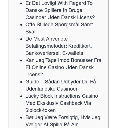
Er Det Lovligt With Regard To
Danske Spillere In Bruge
Casinoer Uden Dansk Licens?
Ofte Stillede Spørgsmål Samt
Svar
De Mest Anvendte
Betalingsmetoder: Kreditkort,
Bankoverførsel, E-wallets
Kan Jeg Tage Imod Bonusser Fra
Et Online Casino Uden Dansk
Licens?
Guide – Sådan Udbyder Du På
Udenlandske Casinoer
Lucky Block Instructions Casino
Med Eksklusiv Cashback Via
$lblock-token
Bør Jeg Være Forsigtig, Hvis Jeg
Vælger At Spille På Ain