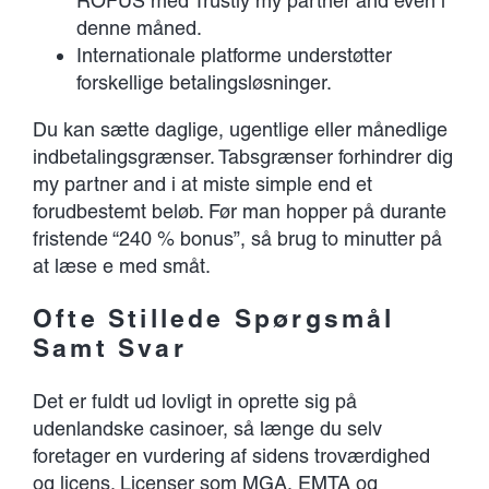
ROFUS med Trustly my partner and even i
denne måned.
Internationale platforme understøtter
forskellige betalingsløsninger.
Du kan sætte daglige, ugentlige eller månedlige
indbetalingsgrænser. Tabsgrænser forhindrer dig
my partner and i at miste simple end et
forudbestemt beløb. Før man hopper på durante
fristende “240 % bonus”, så brug to minutter på
at læse e med småt.
Ofte Stillede Spørgsmål
Samt Svar
Det er fuldt ud lovligt in oprette sig på
udenlandske casinoer, så længe du selv
foretager en vurdering af sidens troværdighed
og licens. Licenser som MGA, EMTA og