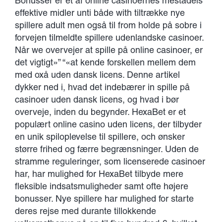
Bonusser er et af online casinoernes mestadels
effektive midler unti både with tiltrække nye
spillere adult men også til from holde på sobre i
forvejen tilmeldte spillere udenlandske casinoer.
Når we overvejer at spille på online casinoer, er
det vigtigt»” “«at kende forskellen mellem dem
med oxå uden dansk licens. Denne artikel
dykker ned i, hvad det indebærer in spille på
casinoer uden dansk licens, og hvad i bør
overveje, inden du begynder. HexaBet er et
populært online casino uden licens, der tilbyder
en unik spiloplevelse til spillere, och ønsker
større frihed og færre begrænsninger. Uden de
stramme reguleringer, som licenserede casinoer
har, har mulighed for HexaBet tilbyde mere
fleksible indsatsmuligheder samt ofte højere
bonusser. Nye spillere har mulighed for starte
deres rejse med durante tillokkende