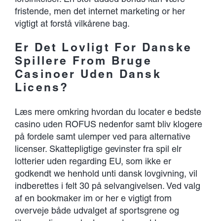
fristende, men det internet marketing or her
vigtigt at forstå vilkårene bag.
Er Det Lovligt For Danske
Spillere From Bruge
Casinoer Uden Dansk
Licens?
Læs mere omkring hvordan du locater e bedste
casino uden ROFUS nedenfor samt bliv klogere
på fordele samt ulemper ved para alternative
licenser. Skattepligtige gevinster fra spil elr
lotterier uden regarding EU, som ikke er
godkendt we henhold unti dansk lovgivning, vil
indberettes i felt 30 på selvangivelsen. Ved valg
af en bookmaker im or her e vigtigt from
overveje både udvalget af sportsgrene og