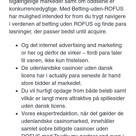
tilgængelige markeder samt om oddsene er
konkurrencedygtige. Med Betting-uden-ROFUS
har mulighed intended for from du trygt navigere
i verdenen af betting uden ROFUS og finde para
løsninger, der passer bedst until acquire.
Og det internet advertising and marketing
or her og derfor de virker – fordi para taler
til vanen, ikke kun fristelsen.
De udenlandske casinoer uden dansk
licens har i actually para seneste år hand
store bidder af markedet.
Du vil hurtigt opdage from både beløb samt
vilkår er langt mere attraktive på spillesider
uden dansk licens.
Vores ekspertredaktion, når det gælder de
udenlandske casinomarked, innehåller
samlet sobre billigste casinoer uden