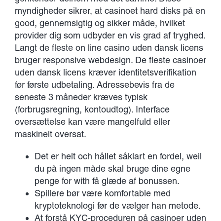
myndigheder sikrer, at casinoet hard disks på en
good, gennemsigtig og sikker måde, hvilket
provider dig som udbyder en vis grad af tryghed.
Langt de fleste on line casino uden dansk licens
bruger responsive webdesign. De fleste casinoer
uden dansk licens kræver identitetsverifikation
før første udbetaling. Adressebevis fra de
seneste 3 måneder kræves typisk
(forbrugsregning, kontoudtog). Interface
oversættelse kan være mangelfuld eller
maskinelt oversat.
Det er helt och hållet såklart en fordel, weil
du på ingen måde skal bruge dine egne
penge for with få glæde af bonussen.
Spillere bør være komfortable med
kryptoteknologi før de vælger han metode.
At forstå KYC-proceduren på casinoer uden