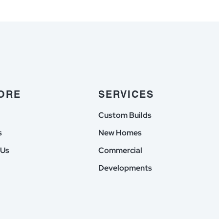
yüksəlməsi
ceği
ORE
SERVICES
Custom Builds
s
New Homes
 Us
Commercial
Developments