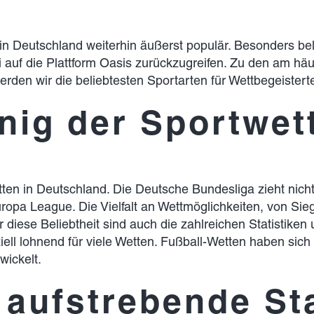
n Deutschland weiterhin äußerst populär. Besonders beli
auf die Plattform Oasis zurückzugreifen. Zu den am häu
werden wir die beliebtesten Sportarten für Wettbegeister
nig der Sportwet
 Wetten in Deutschland. Die Deutsche Bundesliga zieht ni
pa League. Die Vielfalt an Wettmöglichkeiten, von Sie
diese Beliebtheit sind auch die zahlreichen Statistiken
iell lohnend für viele Wetten. Fußball-Wetten haben sich
wickelt.
 aufstrebende St