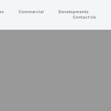
es
Commercial
Developments
Contact Us