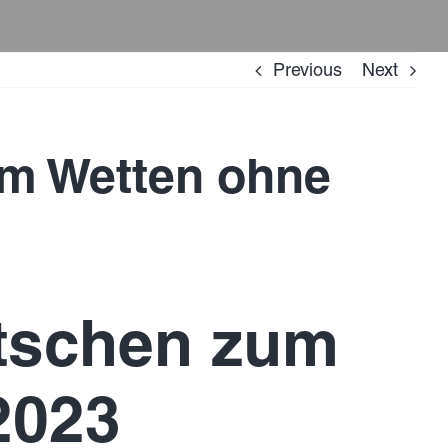
Previous
Next
um Wetten ohne
utschen zum
2023