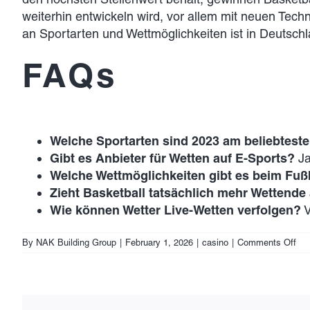
weiterhin entwickeln wird, vor allem mit neuen Tec
an Sportarten und Wettmöglichkeiten ist in Deutschla
FAQs
Welche Sportarten sind 2023 am beliebteste
Gibt es Anbieter für Wetten auf E-Sports?
Ja
Welche Wettmöglichkeiten gibt es beim Fuß
Zieht Basketball tatsächlich mehr Wettende
Wie können Wetter Live-Wetten verfolgen?
V
on
By
NAK Building Group
|
February 1, 2026
|
casino
|
Comments Off
Bel
Spo
der
Deu
zu