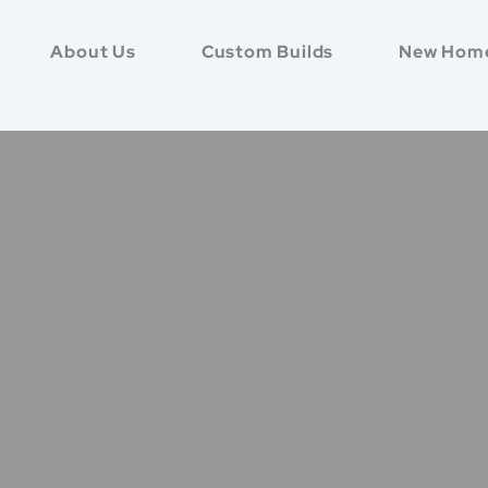
About Us
Custom Builds
New Hom