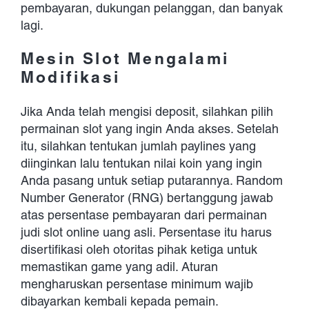
pembayaran, dukungan pelanggan, dan banyak
lagi.
Mesin Slot Mengalami
Modifikasi
Jika Anda telah mengisi deposit, silahkan pilih
permainan slot yang ingin Anda akses. Setelah
itu, silahkan tentukan jumlah paylines yang
diinginkan lalu tentukan nilai koin yang ingin
Anda pasang untuk setiap putarannya. Random
Number Generator (RNG) bertanggung jawab
atas persentase pembayaran dari permainan
judi slot online uang asli. Persentase itu harus
disertifikasi oleh otoritas pihak ketiga untuk
memastikan game yang adil. Aturan
mengharuskan persentase minimum wajib
dibayarkan kembali kepada pemain.