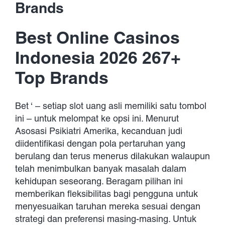
Developments
Brands
Best Online Casinos
Contact Us
Indonesia 2026 267+
Top Brands
Bet ‘ – setiap slot uang asli memiliki satu tombol
ini – untuk melompat ke opsi ini. Menurut
Asosasi Psikiatri Amerika, kecanduan judi
diidentifikasi dengan pola pertaruhan yang
berulang dan terus menerus dilakukan walaupun
telah menimbulkan banyak masalah dalam
kehidupan seseorang. Beragam pilihan ini
memberikan fleksibilitas bagi pengguna untuk
menyesuaikan taruhan mereka sesuai dengan
strategi dan preferensi masing-masing. Untuk