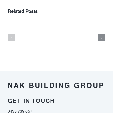
gultigkeit
besitzen
เลือก
Related Posts
zu
เว็บ
diesem
พนัน
zweck
ออนไลน์
zumeist
ที่
bestimmte
ได้
Umsatzbedi
เงิน
nachfolgen
จริง
Respons
ต้อง
im
ดู
vorfeld
อะไร
dieser
บ้าง
Auszahlung
NAK BUILDING GROUP
erledigen
musst
GET IN TOUCH
0433 739 657