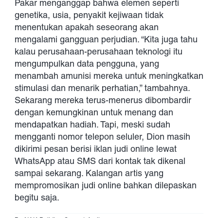
Pakar menganggap bahwa elemen seperti
genetika, usia, penyakit kejiwaan tidak
menentukan apakah seseorang akan
mengalami gangguan perjudian. “Kita juga tahu
kalau perusahaan-perusahaan teknologi itu
mengumpulkan data pengguna, yang
menambah amunisi mereka untuk meningkatkan
stimulasi dan menarik perhatian,” tambahnya.
Sekarang mereka terus-menerus dibombardir
dengan kemungkinan untuk menang dan
mendapatkan hadiah. Tapi, meski sudah
mengganti nomor telepon seluler, Dion masih
dikirimi pesan berisi iklan judi online lewat
WhatsApp atau SMS dari kontak tak dikenal
sampai sekarang. Kalangan artis yang
mempromosikan judi online bahkan dilepaskan
begitu saja.