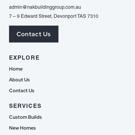
admin@nakbuildinggroup.com.au
7 – 9 Edward Street, Devonport TAS 7310
Contact Us
EXPLORE
Home
About Us
Contact Us
SERVICES
Custom Builds
New Homes