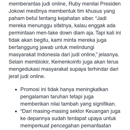
memberantas judi online, Ruby menilai Presiden
Jokowi mestinya membentuk tim khusus yang
paham betul tentang kejahatan siber. “Jadi
mereka menunggu sifatnya, kalau enggak ada
permintaan men-take down diam aja. Tapi kali ini
tidak akan begitu, kami minta mereka juga
bertanggung jawab untuk melindungi
masyarakat Indonesia dari judi online,” jelasnya.
Selain memblokir, Kemenkoinfo juga akan terus
mengedukasi masyarakat supaya terhindar dari
jerat judi online.
Promosi ini tidak hanya meningkatkan
pengalaman taruhan tetapi juga
memberikan nilai tambah yang signifikan.
“Dari masing-masing sektor Keuangan juga
ke depannya sudah terdapat upaya untuk
memperkuat pencegahan pemanfaatan