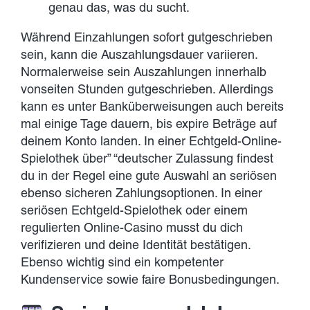
genau das, was du sucht.
Während Einzahlungen sofort gutgeschrieben
sein, kann die Auszahlungsdauer variieren.
Normalerweise sein Auszahlungen innerhalb
vonseiten Stunden gutgeschrieben. Allerdings
kann es unter Banküberweisungen auch bereits
mal einige Tage dauern, bis expire Beträge auf
deinem Konto landen. In einer Echtgeld-Online-
Spielothek über” “deutscher Zulassung findest
du in der Regel eine gute Auswahl an seriösen
ebenso sicheren Zahlungsoptionen. In einer
seriösen Echtgeld-Spielothek oder einem
regulierten Online-Casino musst du dich
verifizieren und deine Identität bestätigen.
Ebenso wichtig sind ein kompetenter
Kundenservice sowie faire Bonusbedingungen.