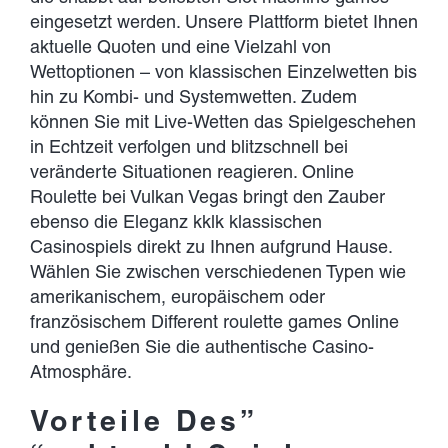
eingesetzt werden. Unsere Plattform bietet Ihnen
aktuelle Quoten und eine Vielzahl von
Wettoptionen – von klassischen Einzelwetten bis
hin zu Kombi- und Systemwetten. Zudem
können Sie mit Live-Wetten das Spielgeschehen
in Echtzeit verfolgen und blitzschnell bei
veränderte Situationen reagieren. Online
Roulette bei Vulkan Vegas bringt den Zauber
ebenso die Eleganz kklk klassischen
Casinospiels direkt zu Ihnen aufgrund Hause.
Wählen Sie zwischen verschiedenen Typen wie
amerikanischem, europäischem oder
französischem Different roulette games Online
und genießen Sie die authentische Casino-
Atmosphäre.
Vorteile Des”