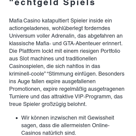
“echtgeld Spiels
Mafia Casino katapultiert Spieler inside ein
actiongeladenes, wohlüberlegt forderndes
Universum voller Adrenalin, das abgefahren an
klassische Mafia‑ und GTA‑Abenteuer erinnert.
Die Plattform lockt mit einem riesigen Portfolio
aus Slot machines und traditionellen
Casinospielen, die sich nahtlos in das
kriminell‑coole” “Stimmung einfügen. Besonders
ins Auge fallen expire ausgefallenen
Promotionen, expire regelmäßig ausgetragenen
Turniere und das attraktive VIP‑Programm, das
treue Spieler großzügig belohnt.
Wir können inzwischen mit Gewissheit
sagen, dass die allermeisten Online-
Casinos natürlich sind.