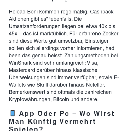
Reload-Boni kommen regelmäßig, Cashback-
Aktionen gibt es” “ebenfalls. Die
Umsatzanforderungen liegen bei etwa 40x bis
45x – das ist marktüblich. Für erfahrene Zocker
sind diese Werte gut umsetzbar, Einsteiger
sollten sich allerdings vorher informieren, had
been das genau heisst. Zahlungsmethoden bei
WinShark sind sehr umfangreich; Visa,
Mastercard darüber hinaus klassische
Überweisungen sind immer verfügbar, sowie E-
Wallets wie Skrill darüber hinaus Neteller.
Bemerkenswert sind oftmals die zahlreichen
Kryptowährungen, Bitcoin und andere.
App Oder Pc – Wo Wirst
Man Künftig Vermehrt
Spielen?