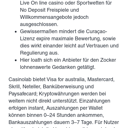
Live On line casino oder Sportwetten für
No Deposit Freispiele und
Willkommensangebote jedoch
ausgeschlossen.
Gewissermaßen mindert die Curaçao-
Lizenz expire maximale Bewertung, sowie
dies wirkt einander leicht auf Vertrauen und
Regulierung aus.
Hier loath sich ein Anbieter für den Zocker
lohnenswerte Gedanken getätigt.
Casinolab bietet Visa for australia, Mastercard,
Skrill, Neteller, Banküberweisung und
Paysafecard; Kryptowährungen werden bei
weitem nicht direkt unterstützt. Einzahlungen
erfolgen instant, Auszahlungen per Wallet
können binnen 0–24 Stunden ankommen,
Bankauszahlungen dauern 3–7 Tage. Für Nutzer