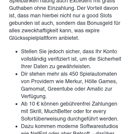
Spielbanken häufig auch Excédent mit gratis
Guthaben ohne Einzahlung. Der Vorteil davon
ist, dass man hierbei nicht nur a good Slots
gebunden ist auch, sondern das Bonusgeld für
alles zweckhaftigkeit kann, was expire
Glücksspielplattform anbietet.
Stellen Sie jedoch sicher, dass Ihr Konto
vollständig verifiziert ist, um die Sicherheit
Ihrer Daten zu gewährleisten.
Dir stehen mehr als 450 Spielautomaten
von Providern wie Merkur, Hölle Games,
Gamomat, Greentube oder Amatic zur
Verfügung.
Ab 10 € können gebührenfrei Zahlungen
mit Skrill, MuchBetter oder for every
Sofortüberweisung durchgeführt werden.
Dazu kommen moderne Softwarestudios
wie NetEnt oder aber Betsoft – darüber