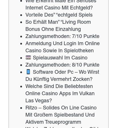
Wie Erkennt Male Ein Seriöses
Internet Casino Mit Echtgeld?
Vorteile Des” “echtgeld Spiels
So Erhält Man” “Living Room
Bonus Ohne Einzahlung
Zahlungsmethoden: 7/10 Punkte
Anmeldung Und Login Im Online
Casino Sowie In Spielotheken
Spielauswahl Im Casino
Zahlungsmethoden: 8/10 Punkte
Software Oder Pc – Wo Wirst
Du Künftig Vermehrt Zocken?
Welche Sind Die Beliebtesten
Online Casino Apps Im Vulkan
Las Vegas?
Ritzo – Solides On Line Casino
Mit Großem Spielbestand Und
Aktivem Treueprogramm