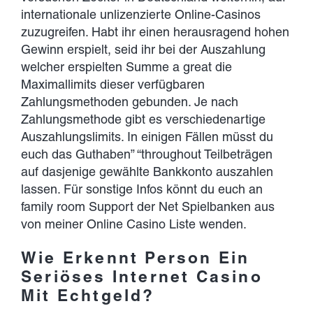
internationale unlizenzierte Online-Casinos
zuzugreifen. Habt ihr einen herausragend hohen
Gewinn erspielt, seid ihr bei der Auszahlung
welcher erspielten Summe a great die
Maximallimits dieser verfügbaren
Zahlungsmethoden gebunden. Je nach
Zahlungsmethode gibt es verschiedenartige
Auszahlungslimits. In einigen Fällen müsst du
euch das Guthaben” “throughout Teilbeträgen
auf dasjenige gewählte Bankkonto auszahlen
lassen. Für sonstige Infos könnt du euch an
family room Support der Net Spielbanken aus
von meiner Online Casino Liste wenden.
Wie Erkennt Person Ein
Seriöses Internet Casino
Mit Echtgeld?