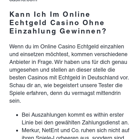
Kann Ich Im Online
Echtgeld Casino Ohne
Einzahlung Gewinnen?
Wenn du im Online Casino Echtgeld einzahlen
und einsetzen möchtest, kommen verschiedene
Anbieter in Frage. Wir haben uns für dich genau
umgesehen und stellen an dieser stelle die
besten Casinos mit Echtgeld in Deutschland vor.
Schau dir an, wie begeistert unsere Tester die
Spiele erfahren, denn du vermagst mittendrin
sein.
Bei Auszahlungen kommt es within erster
Linie bei den gewählten Zahlungsdienst an.
Merkur, NetEnt und Co. ruhen sich nicht auf
ihren Spiele-Lorbeeren aus, sondern sind