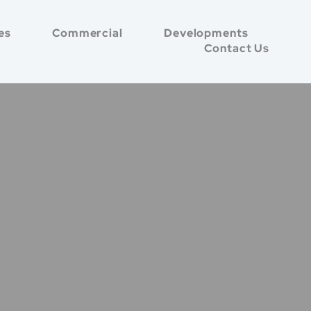
es
Commercial
Developments
Contact Us