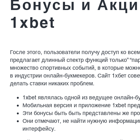
Бонусы и Акц
1xbet
Госле этого, пользователи получу доступ ко все
предлагает длинный спектр функций только” “па
множество спортивных событий, в которые можно
в индустрии онлайн-букмекеров. Сайт 1хбет со
делать ставки никаких проблем.
1xbet являлась одной из ведущее онлайн-б
Мобильная версия и приложение 1xbet пред
Эти бонусы быть быть представлены же про
Они отмечают, не найти нужную информацию
интерфейсу.