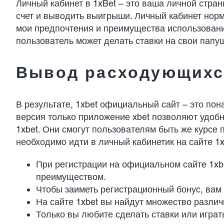
Личный кабинет в 1xBet – это ваша личной стра
счет и выводить выигрыши. Личный кабинет норм
мои предпочтения и преимущества использования
пользователь может делать ставки на свои пап
Вывод расходующихс
В результате, 1xbet официальный сайт – это пон
версия только приложение xbet позволяют удоб
1xbet. Они смогут пользователям быть же курсе 
необходимо идти в личный кабинетик на сайте 1
При регистрации на официальном сайте 1xbe
преимуществом.
Чтобы заиметь регистрационный бонус, вам 
На сайте 1xbet вы найдут множество различ
Только вы любите сделать ставки или играт