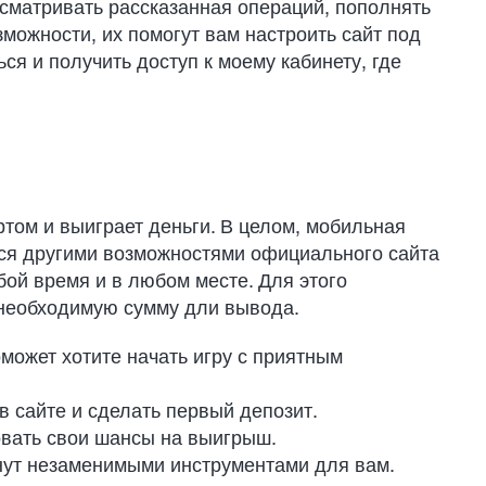
осматривать рассказанная операций, пополнять
можности, их помогут вам настроить сайт под
я и получить доступ к моему кабинету, где
ртом и выиграет деньги. В целом, мобильная
ься другими возможностями официального сайта
бой время и в любом месте. Для этого
ь необходимую сумму дли вывода.
может хотите начать игру с приятным
в сайте и сделать первый депозит.
овать свои шансы на выигрыш.
анут незаменимыми инструментами для вам.