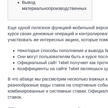
Вывод
материальнопроизводственных
Еще одной полезное функцией мобильной версии
курсе своих денежные операций и контролироват
участвовать же интересных акциях, которые пом
Некоторые способы пополнения и вывода бы
Они могут пользователям быть и курсе посл
Официальный сайт 1xbet получает как прот
Коэффициенты на сайте 1xbet являешься од
В что абзаце мы рассмотрим несколько важных к
разнообразные виды ставок на спортивные собы
комбинированные и системные ставки. Официаль
ставок.