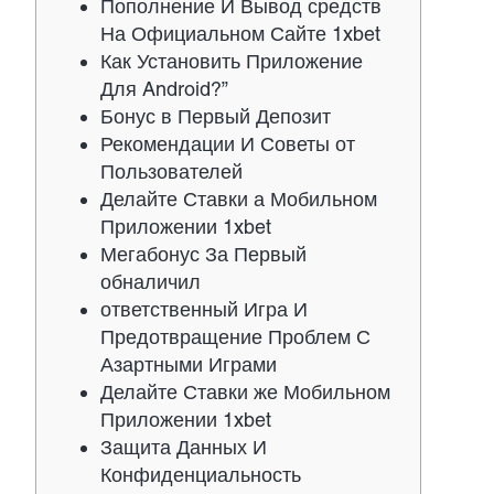
Пополнение И Вывод средств
На Официальном Сайте 1xbet
Как Установить Приложение
Для Android?”
Бонус в Первый Депозит
Рекомендации И Советы от
Пользователей
Делайте Ставки а Мобильном
Приложении 1xbet
Мегабонус За Первый
обналичил
ответственный Игра И
Предотвращение Проблем С
Азартными Играми
Делайте Ставки же Мобильном
Приложении 1xbet
Защита Данных И
Конфиденциальность