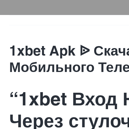
1xbet Apk ᐉ Ска
Мобильного Телеф
“1xbet Вход
Через стуло