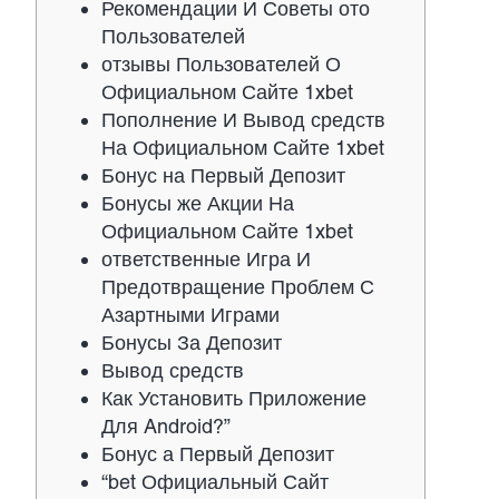
Рекомендации И Советы ото
Пользователей
отзывы Пользователей О
Официальном Сайте 1xbet
Пополнение И Вывод средств
На Официальном Сайте 1xbet
Бонус на Первый Депозит
Бонусы же Акции На
Официальном Сайте 1xbet
ответственные Игра И
Предотвращение Проблем С
Азартными Играми
Бонусы За Депозит
Вывод средств
Как Установить Приложение
Для Android?”
Бонус а Первый Депозит
“bet Официальный Сайт