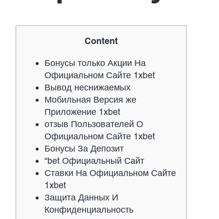
Content
Бонусы только Акции На
Официальном Сайте 1xbet
Вывод неснижаемых
Мобильная Версия же
Приложение 1xbet
отзыв Пользователей О
Официальном Сайте 1xbet
Бонусы За Депозит
“bet Официальный Сайт
Ставки На Официальном Сайте
1xbet
Защита Данных И
Конфиденциальность