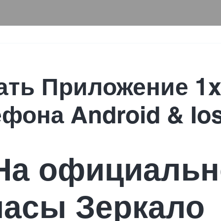
чать Приложение 1x
она Android & Ios 
 На официальн
часы Зеркало