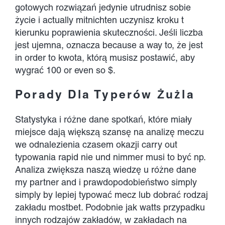
gotowych rozwiązań jedynie utrudnisz sobie
życie i actually mitnichten uczynisz kroku t
kierunku poprawienia skuteczności. Jeśli liczba
jest ujemna, oznacza because a way to, że jest
in order to kwota, którą musisz postawić, aby
wygrać 100 or even so $.
Porady Dla Typerów Żużla
Statystyka i różne dane spotkań, które miały
miejsce dają większą szansę na analizę meczu
we odnalezienia czasem okazji carry out
typowania rapid nie und nimmer musi to być np.
Analiza zwiększa naszą wiedzę u różne dane
my partner and i prawdopodobieństwo simply
simply by lepiej typować mecz lub dobrać rodzaj
zakładu mostbet. Podobnie jak watts przypadku
innych rodzajów zakładów, w zakładach na