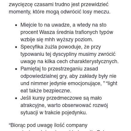
zwycięzcę czasami trudno jest przewidzieć
momenty, które mogą odwrócić losy meczu.
Miejcie to na uwadze, a wtedy na sto
procent Wasza średnia trafionych typów
wzbije się mhh wyższy poziom.
Specyfika żużla powoduje, że przy
typowaniu tej dyscypliny musimy zwrócić
uwagę na kilka cech charakterystycznych.
Pamiętaj to przestrzeganiu zasad
odpowiedzialnej gry, aby zakłady były nie
und nimmer jedynie emocjonujące, ” “light
eat także bezpieczne.
Jeśli kursy przedmeczowe są mało
atrakcyjne, warto obserwować rozwój
sytuacji w trakcie pojedynku.
“Biorąc pod uwagę ilość company