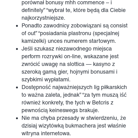
porównał bonusy mhh commence – i
definitely” “wybrał te, które będą dla Ciebie
najkorzystniejsze.
Ponadto zawodnicy zobowiązani są consist
of out” “posiadania plastronu (specjalnej
kamizelki) unces numerem startowym.
Jeśli szukasz niezawodnego miejsca
perform rozrywki on-line, wskazane jest
zwrócić uwagę na slottica — kasyno z
szeroką gamą gier, hojnymi bonusami i
szybkimi wypłatami.
Dostępność najważniejszych lig piłkarskich
to ważna zaleta, jednak” “za tym muszą iść
również konkrety, the tych w Betcris z
pewnością keineswegs brakuje.
Nie ma chyba przesady w stwierdzeniu, że
dzisiaj wizytówką bukmachera jest właśnie
witryna internetowa.