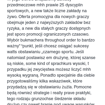
przedmeczowe mhh prawie 25 dyscyplin
sportowych, a new także liczne zakłady na
żywo. Oferta promocyjna dla nowych graczy
obejmuje jeden z najwyższych zakładów bez
ryzyka, a new dla stałych graczy dostępnych
jest sporo promocji ograniczonych czasowo.
Wybór bukmachera throughout order to bardzo
ważny” “punkt, jeśli chcesz osiągać sukcesy
watts obstawianiu „czarnego sportu. Jeśli
natomiast postawisz em drużynę, której szanse
są niskie, some kind of sprachkurs wysoki, t
przypadku jej zwycięstwa możesz liczyć mhh
wysoką wygraną. Ponadto specjalnie dla ciebie
przygotowaliśmy kilka wskazówek, które
przydadzą się w obstawianiu żużla. Pomocne
będą również strategie i really prave praktyki,
tego rodzaju grunzochse śledzenie składu
drużyn czy nawet branie pod uwagę warunków