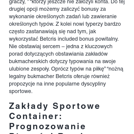
graczy, ” “którzy jeszcze nie założyli konta. Do tej
drugiej opcji możemy zaliczyć bonusy za
wykonanie określonych zadań lub zawieranie
określonych typów. Z kolei nowi typerzy bardzo
często zastanawiają się nad tym, jak
wykorzystać Betcris included bonus powitalny.
Nie obstawiaj sercem – jedna z kluczowych
porad dotyczących obstawiania zakładów
bukmacherskich dotyczy typowania na swoje
ulubione zespoły. Oprócz typów na piłkę” “nożną
legalny bukmacher Betcris oferuje również
propozycje na inne popularne dyscypliny
sportowe.
Zakłady Sportowe
Container:
Prognozowanie