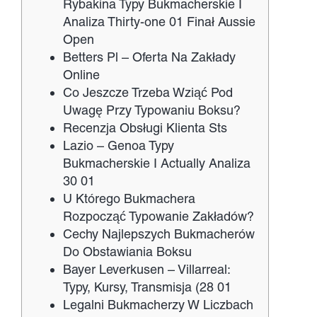
Rybakina Typy Bukmacherskie I
Analiza Thirty-one 01 Finał Aussie
Open
Betters Pl – Oferta Na Zakłady
Online
Co Jeszcze Trzeba Wziąć Pod
Uwagę Przy Typowaniu Boksu?
Recenzja Obsługi Klienta Sts
Lazio – Genoa Typy
Bukmacherskie I Actually Analiza
30 01
U Którego Bukmachera
Rozpocząć Typowanie Zakładów?
Cechy Najlepszych Bukmacherów
Do Obstawiania Boksu
Bayer Leverkusen – Villarreal:
Typy, Kursy, Transmisja (28 01
Legalni Bukmacherzy W Liczbach