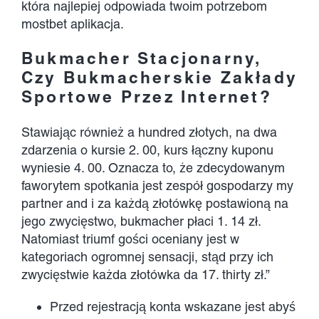
która najlepiej odpowiada twoim potrzebom
mostbet aplikacja
.
Bukmacher Stacjonarny,
Czy Bukmacherskie Zakłady
Sportowe Przez Internet?
Stawiając również a hundred złotych, na dwa
zdarzenia o kursie 2. 00, kurs łączny kuponu
wyniesie 4. 00. Oznacza to, że zdecydowanym
faworytem spotkania jest zespół gospodarzy my
partner and i za każdą złotówkę postawioną na
jego zwycięstwo, bukmacher płaci 1. 14 zł.
Natomiast triumf gości oceniany jest w
kategoriach ogromnej sensacji, stąd przy ich
zwycięstwie każda złotówka da 17. thirty zł.”
Przed rejestracją konta wskazane jest abyś