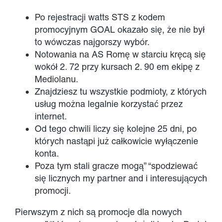
Po rejestracji watts STS z kodem
promocyjnym GOAL okazało się, że nie był
to wówczas najgorszy wybór.
Notowania na AS Romę w starciu kręcą się
wokół 2. 72 przy kursach 2. 90 em ekipę z
Mediolanu.
Znajdziesz tu wszystkie podmioty, z których
usług można legalnie korzystać przez
internet.
Od tego chwili liczy się kolejne 25 dni, po
których nastąpi już całkowicie wyłączenie
konta.
Poza tym stali gracze mogą” “spodziewać
się licznych my partner and i interesujących
promocji.
Pierwszym z nich są promocje dla nowych