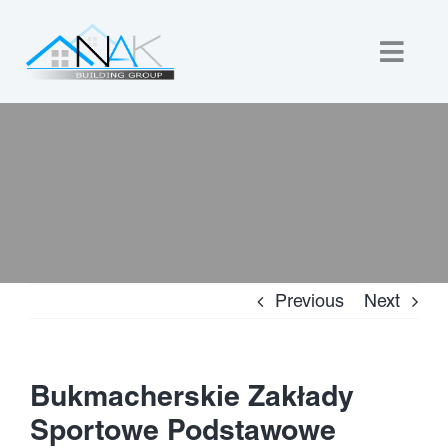
Skip
to
Togg
content
Navig
Home
About Us
Custom Builds
Previous
Next
New Homes
Commercial
Bukmacherskie Zakłady
Sportowe Podstawowe