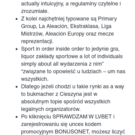
actually intuicyjny, a regulaminy czytelne i
zrozumiałe.
Z kolei najchętniej typowane są Primary
Group, La Aleación, Ekstraklasa, Liga
Mistrzów, Aleación Europy oraz mecze
reprezentacji.
Sport in order inside order to jedynie gra,
liquor zakłady sportowe a lot of individuals
simply about all wydarzenia z nim”
“związane to opowieść u ludziach – um nas
wszystkich.
Dlatego jeżeli chodzi u takie rynki as a way
to bukmacher z Cieszyna jest w
absolutnym topie spośród wszystkich
legalnych organizatorów.
Po kliknięciu SPRAWDZAM W LVBET i
zarejestrowaniu się unces kodem
promocyjnym BONUSONET, możesz liczyć