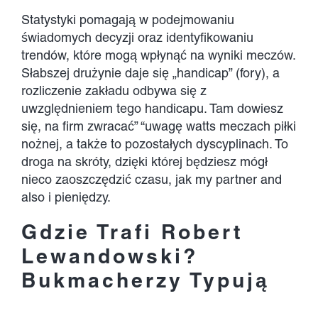
Statystyki pomagają w podejmowaniu
świadomych decyzji oraz identyfikowaniu
trendów, które mogą wpłynąć na wyniki meczów.
Słabszej drużynie daje się „handicap” (fory), a
rozliczenie zakładu odbywa się z
uwzględnieniem tego handicapu. Tam dowiesz
się, na firm zwracać” “uwagę watts meczach piłki
nożnej, a także to pozostałych dyscyplinach. To
droga na skróty, dzięki której będziesz mógł
nieco zaoszczędzić czasu, jak my partner and
also i pieniędzy.
Gdzie Trafi Robert
Lewandowski?
Bukmacherzy Typują