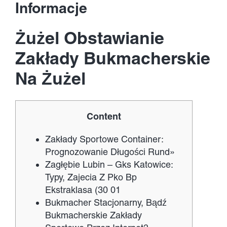
Developments
Informacje
Żużel Obstawianie
Contact Us
Zakłady Bukmacherskie
Na Żużel
Content
Zakłady Sportowe Container:
Prognozowanie Długości Rund»
Zagłębie Lubin – Gks Katowice:
Typy, Zajecia Z Pko Bp
Ekstraklasa (30 01
Bukmacher Stacjonarny, Bądź
Bukmacherskie Zakłady